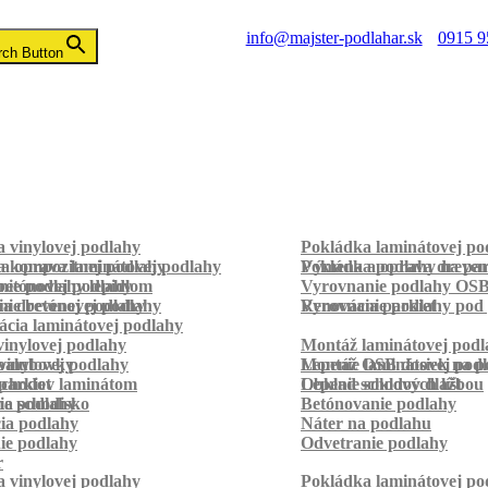
info@majster-podlahar.sk
0915 9
rch Button
 vinylovej podlahy
Pokládka laminátovej po
a kompozitnej podlahy
a oprava laminátovej podlahy
Pokládka podlahy na pa
Výmena a oprava dreven
betónovej podlahy
ie podlahy lepidlom
Vyrovnanie podlahy OS
ie betónovej podlahy
a drevenej podlahy
Vyrovnanie podlahy pod 
Renovácia parkiet
cia laminátovej podlahy
inylovej podlahy
Montáž laminátovej podl
palubovky
vinylovej podlahy
Montáž OSB dosiek na p
Lepenie laminátovej pod
parkiet
schodov laminátom
Lepenie soklových líšt
Obklad schodov dlažbou
a schodisko
ie podlahy
Betónovanie podlahy
cia podlahy
Náter na podlahu
ie podlahy
Odvetranie podlahy
r
 vinylovej podlahy
Pokládka laminátovej po