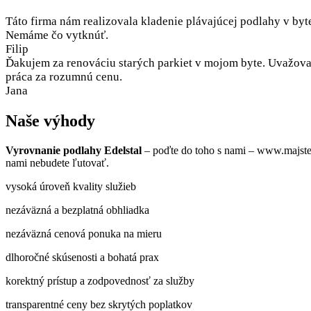
Táto firma nám realizovala kladenie plávajúcej podlahy v byt
Nemáme čo vytknúť.
Filip
Ďakujem za renováciu starých parkiet v mojom byte. Uvažoval
práca za rozumnú cenu.
Jana
Naše výhody
Vyrovnanie podlahy Edelstal
– poďte do toho s nami – www.majster
nami nebudete ľutovať.
vysoká úroveň kvality služieb
nezáväzná a bezplatná obhliadka
nezáväzná cenová ponuka na mieru
dlhoročné skúsenosti a bohatá prax
korektný prístup a zodpovednosť za služby
transparentné ceny bez skrytých poplatkov