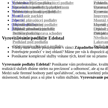
Vyrovnanie
Pokládka PVC podlahy
Výmena a oprava plávajúcej podlahy
Pokládk
Výmena 
Renovácia
Oprava laminátových parkiet
Vyrovnanie podlahy polystyrénom
Oprava 
Vyrovnan
Vylievanie
Suché vyrovnanie podlahy
Renovácia plávajúcej podlahy
Vyrovnan
Renováci
Montáž
Pastovanie parkiet
Impregná
Lepenie
Montáž plávajúcej podlahy
Montáž v
Obklad schodov
Montáž dlážkovice
Lepenie plávajúcej podlahy
Montáž 
Lepenie 
Ďalšie
Montáž prechodových líšt
Lepenie drevenej podlahy
Obklad schodov vinylom
Lepenie 
Obklad 
Protišmyková úprava schodov
Izolácia podlahy
Obklad n
Zateplen
Odhlučnenie podlahy
Nivelizá
Vyrovnávanie podlahy Edelstal
Podklad pod podlahu
Lakovan
Odstránenie vlhkosti z podlahy
Podlahá
Všetky naše služby poskytujeme v rámci
Západného Slovens
Potrebujete pomôcť v inej oblasti? Máme pre vás k dispozícii aj
Ponúkame komplexné služby vrátane tých, ktoré nie sú priamo
Vyrovnanie podlahy Edelstal
? Ponúkame vám profesionálne, kvalit
realizácií služieb dbáme nielen na precíznosť a odbornosť, ale aj n
Medzi naše firemné hodnoty patrí spoľahlivosť, ochota, korektný prí
skúsenosti, bohatú prax a sú plne k vašim službám.
Vyrovnávanie po