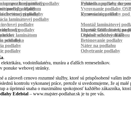
a kompozitnej podlahy
a oprava laminátovej podlahy
Pokládka podlahy na pa
Výmena a oprava dreven
betónovej podlahy
ie podlahy lepidlom
Vyrovnanie podlahy OS
ie betónovej podlahy
a drevenej podlahy
Vyrovnanie podlahy pod 
Renovácia parkiet
cia laminátovej podlahy
inylovej podlahy
Montáž laminátovej podl
palubovky
vinylovej podlahy
Montáž OSB dosiek na p
Lepenie laminátovej pod
parkiet
schodov laminátom
Lepenie soklových líšt
Obklad schodov dlažbou
a schodisko
ie podlahy
Betónovanie podlahy
cia podlahy
Náter na podlahu
ie podlahy
Odvetranie podlahy
r
ka
.
 elektrikára, vodoinštalatéra, murára a ďalších remeselníkov.
 v ponuke webovej stránky.
né a zároveň cenovo rozumné služby, ktoré sú prispôsobené vašim indi
a dôslednú kontrolu vykonanej práce, pretože si uvedomujeme, že aj ma
stup a úprimná snaha o maximálnu spokojnosť každého zákazníka, ktorá
dlahy Edelstal
– www.majster-podlahar.sk je tu pre vás.