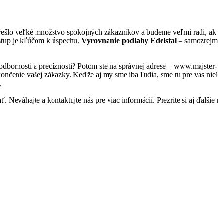
prešlo veľké množstvo spokojných zákazníkov a budeme veľmi radi, ak 
ístup je kľúčom k úspechu.
Vyrovnanie podlahy Edelstal
– samozrejmo
 odbornosti a precíznosti? Potom ste na správnej adrese – www.majster
nčenie vašej zákazky. Keďže aj my sme iba ľudia, sme tu pre vás nielen
.
 Neváhajte a kontaktujte nás pre viac informácií. Prezrite si aj ďalšie