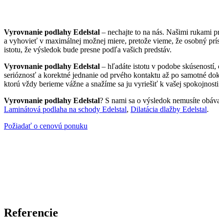
Vyrovnanie podlahy Edelstal
– nechajte to na nás. Našimi rukami 
a vyhovieť v maximálnej možnej miere, pretože vieme, že osobný pr
istotu, že výsledok bude presne podľa vašich predstáv.
Vyrovnanie podlahy Edelstal
– hľadáte istotu v podobe skúseností,
serióznosť a korektné jednanie od prvého kontaktu až po samotné doko
ktorú vždy berieme vážne a snažíme sa ju vyriešiť k vašej spokojnosti
Vyrovnanie podlahy Edelstal
? S nami sa o výsledok nemusíte obávať.
Laminátová podlaha na schody Edelstal
,
Dilatácia dlažby Edelstal
.
Požiadať o cenovú ponuku
Referencie