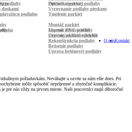
rkety
ej podlahy
Pokládka parkiet
Oprava vinylovej podlahy
B doskami
Vyrovnanie podlahy pieskom
plávajúcu podlahu
Tmelenie parkiet
ahy
Montáž parkiet
odlahu
lahy
Montáž rohových líšt
Lepenie PVC podlahy
Lepenie podlahových líšt
Drevený obklad schodov
Rekonštrukcia podlahy
O nás
Kontakt
Brúsenie podlahy
Úprava betónovej podlahy
viduálnym požiadavkám. Neváhajte a ozvite sa nám ešte dnes. Pri
lé pochybenie môže spôsobiť nepríjemné a zbytočné komplikácie.
 je pre nás vždy na prvom mieste. Naši pracovníci majú dlhoročné