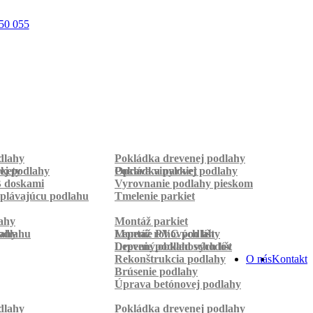
50 055
dlahy
Pokládka drevenej podlahy
rkety
ej podlahy
Pokládka parkiet
Oprava vinylovej podlahy
B doskami
Vyrovnanie podlahy pieskom
plávajúcu podlahu
Tmelenie parkiet
ahy
Montáž parkiet
odlahu
lahy
Montáž rohových líšt
Lepenie PVC podlahy
Lepenie podlahových líšt
Drevený obklad schodov
Rekonštrukcia podlahy
O nás
Kontakt
Brúsenie podlahy
Úprava betónovej podlahy
dlahy
Pokládka drevenej podlahy