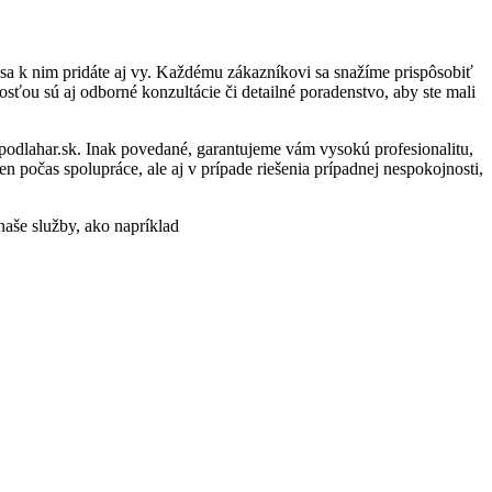
sa k nim pridáte aj vy. Každému zákazníkovi sa snažíme prispôsobiť
sťou sú aj odborné konzultácie či detailné poradenstvo, aby ste mali
-podlahar.sk. Inak povedané, garantujeme vám vysokú profesionalitu,
 počas spolupráce, ale aj v prípade riešenia prípadnej nespokojnosti,
 naše služby, ako napríklad