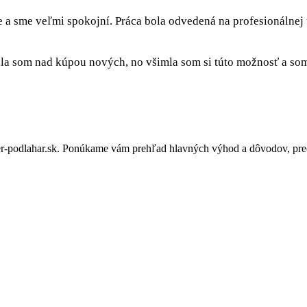
e a sme veľmi spokojní. Práca bola odvedená na profesionálnej
a som nad kúpou nových, no všimla som si túto možnosť a som 
-podlahar.sk. Ponúkame vám prehľad hlavných výhod a dôvodov, prečo