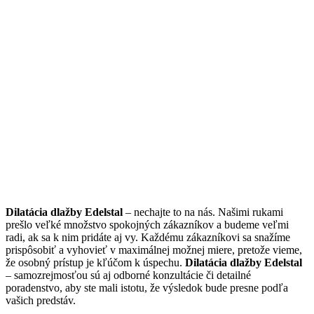
Dilatácia dlažby Edelstal
– nechajte to na nás. Našimi rukami
prešlo veľké množstvo spokojných zákazníkov a budeme veľmi
radi, ak sa k nim pridáte aj vy. Každému zákazníkovi sa snažíme
prispôsobiť a vyhovieť v maximálnej možnej miere, pretože vieme,
že osobný prístup je kľúčom k úspechu.
Dilatácia dlažby Edelstal
– samozrejmosťou sú aj odborné konzultácie či detailné
poradenstvo, aby ste mali istotu, že výsledok bude presne podľa
vašich predstáv.