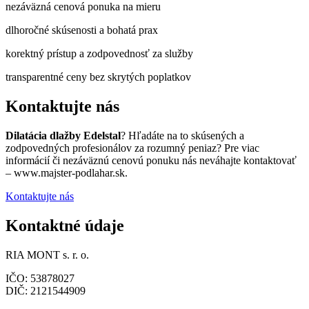
nezáväzná cenová ponuka na mieru
dlhoročné skúsenosti a bohatá prax
korektný prístup a zodpovednosť za služby
transparentné ceny bez skrytých poplatkov
Kontaktujte nás
Dilatácia dlažby Edelstal
? Hľadáte na to skúsených a
zodpovedných profesionálov za rozumný peniaz? Pre viac
informácií či nezáväznú cenovú ponuku nás neváhajte kontaktovať
– www.majster-podlahar.sk.
Kontaktujte nás
Kontaktné údaje
RIA MONT s. r. o.
IČO: 53878027
DIČ: 2121544909