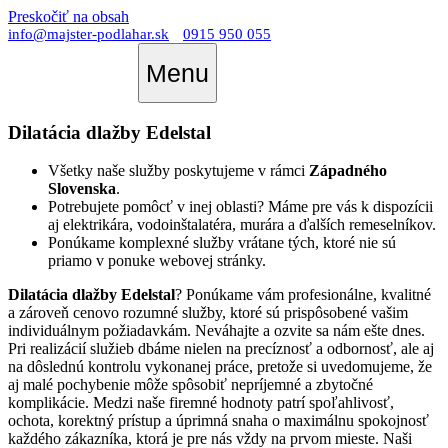
Preskočiť na obsah
info@majster-podlahar.sk
0915 950 055
Menu
Dilatácia dlažby Edelstal
Všetky naše služby poskytujeme v rámci
Západného
Slovenska
.
Potrebujete pomôcť v inej oblasti? Máme pre vás k dispozícii
aj elektrikára, vodoinštalatéra, murára a ďalších remeselníkov.
Ponúkame komplexné služby vrátane tých, ktoré nie sú
priamo v ponuke webovej stránky.
Dilatácia dlažby Edelstal
? Ponúkame vám profesionálne, kvalitné
a zároveň cenovo rozumné služby, ktoré sú prispôsobené vašim
individuálnym požiadavkám. Neváhajte a ozvite sa nám ešte dnes.
Pri realizácií služieb dbáme nielen na precíznosť a odbornosť, ale aj
na dôslednú kontrolu vykonanej práce, pretože si uvedomujeme, že
aj malé pochybenie môže spôsobiť nepríjemné a zbytočné
komplikácie. Medzi naše firemné hodnoty patrí spoľahlivosť,
ochota, korektný prístup a úprimná snaha o maximálnu spokojnosť
každého zákazníka, ktorá je pre nás vždy na prvom mieste. Naši