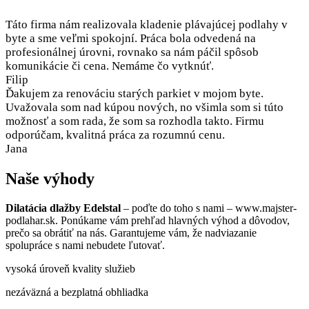
Táto firma nám realizovala kladenie plávajúcej podlahy v
byte a sme veľmi spokojní. Práca bola odvedená na
profesionálnej úrovni, rovnako sa nám páčil spôsob
komunikácie či cena. Nemáme čo vytknúť.
Filip
Ďakujem za renováciu starých parkiet v mojom byte.
Uvažovala som nad kúpou nových, no všimla som si túto
možnosť a som rada, že som sa rozhodla takto. Firmu
odporúčam, kvalitná práca za rozumnú cenu.
Jana
Naše výhody
Dilatácia dlažby Edelstal
– poďte do toho s nami – www.majster-
podlahar.sk. Ponúkame vám prehľad hlavných výhod a dôvodov,
prečo sa obrátiť na nás. Garantujeme vám, že nadviazanie
spolupráce s nami nebudete ľutovať.
vysoká úroveň kvality služieb
nezáväzná a bezplatná obhliadka