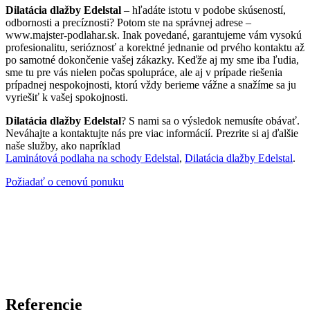
Dilatácia dlažby Edelstal
– hľadáte istotu v podobe skúseností,
odbornosti a precíznosti? Potom ste na správnej adrese –
www.majster-podlahar.sk. Inak povedané, garantujeme vám vysokú
profesionalitu, serióznosť a korektné jednanie od prvého kontaktu až
po samotné dokončenie vašej zákazky. Keďže aj my sme iba ľudia,
sme tu pre vás nielen počas spolupráce, ale aj v prípade riešenia
prípadnej nespokojnosti, ktorú vždy berieme vážne a snažíme sa ju
vyriešiť k vašej spokojnosti.
Dilatácia dlažby Edelstal
? S nami sa o výsledok nemusíte obávať.
Neváhajte a kontaktujte nás pre viac informácií. Prezrite si aj ďalšie
naše služby, ako napríklad
Laminátová podlaha na schody Edelstal
,
Dilatácia dlažby Edelstal
.
Požiadať o cenovú ponuku
Referencie