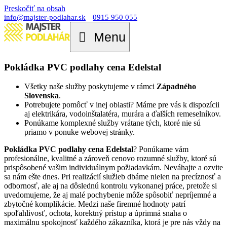
Preskočiť na obsah
info@majster-podlahar.sk
0915 950 055
Menu
Pokládka PVC podlahy cena Edelstal
Všetky naše služby poskytujeme v rámci
Západného
Slovenska
.
Potrebujete pomôcť v inej oblasti? Máme pre vás k dispozícii
aj elektrikára, vodoinštalatéra, murára a ďalších remeselníkov.
Ponúkame komplexné služby vrátane tých, ktoré nie sú
priamo v ponuke webovej stránky.
Pokládka PVC podlahy cena Edelstal
? Ponúkame vám
profesionálne, kvalitné a zároveň cenovo rozumné služby, ktoré sú
prispôsobené vašim individuálnym požiadavkám. Neváhajte a ozvite
sa nám ešte dnes. Pri realizácií služieb dbáme nielen na precíznosť a
odbornosť, ale aj na dôslednú kontrolu vykonanej práce, pretože si
uvedomujeme, že aj malé pochybenie môže spôsobiť nepríjemné a
zbytočné komplikácie. Medzi naše firemné hodnoty patrí
spoľahlivosť, ochota, korektný prístup a úprimná snaha o
maximálnu spokojnosť každého zákazníka, ktorá je pre nás vždy na