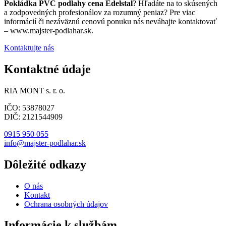
Pokládka PVC podlahy cena Edelstal
? Hľadáte na to skúsených
a zodpovedných profesionálov za rozumný peniaz? Pre viac
informácií či nezáväznú cenovú ponuku nás neváhajte kontaktovať
– www.majster-podlahar.sk.
Kontaktujte nás
Kontaktné údaje
RIA MONT s. r. o.
IČO: 53878027
DIČ: 2121544909
0915 950 055
info@majster-podlahar.sk
Dôležité odkazy
O nás
Kontakt
Ochrana osobných údajov
Informácie k službám