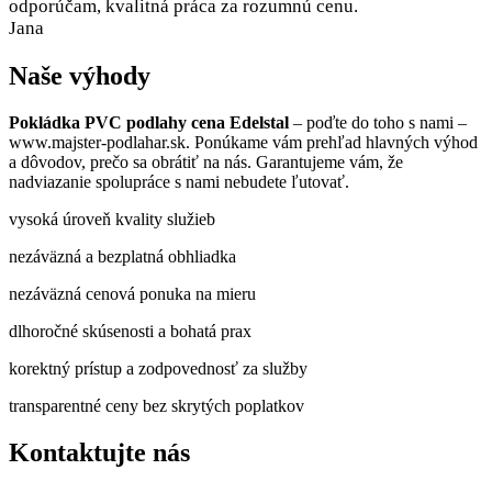
odporúčam, kvalitná práca za rozumnú cenu.
Jana
Naše výhody
Pokládka PVC podlahy cena Edelstal
– poďte do toho s nami –
www.majster-podlahar.sk. Ponúkame vám prehľad hlavných výhod
a dôvodov, prečo sa obrátiť na nás. Garantujeme vám, že
nadviazanie spolupráce s nami nebudete ľutovať.
vysoká úroveň kvality služieb
nezáväzná a bezplatná obhliadka
nezáväzná cenová ponuka na mieru
dlhoročné skúsenosti a bohatá prax
korektný prístup a zodpovednosť za služby
transparentné ceny bez skrytých poplatkov
Kontaktujte nás