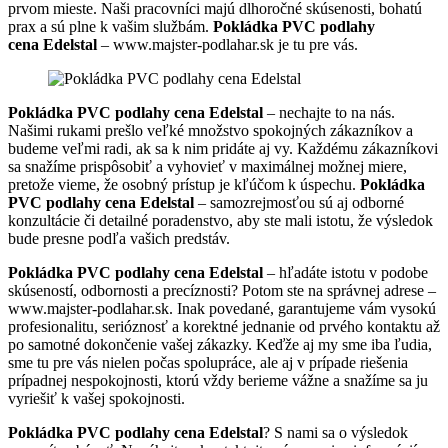
prvom mieste. Naši pracovníci majú dlhoročné skúsenosti, bohatú
prax a sú plne k vašim službám.
Pokládka PVC podlahy
cena Edelstal
– www.majster-podlahar.sk je tu pre vás.
Pokládka PVC podlahy cena Edelstal
– nechajte to na nás.
Našimi rukami prešlo veľké množstvo spokojných zákazníkov a
budeme veľmi radi, ak sa k nim pridáte aj vy. Každému zákazníkovi
sa snažíme prispôsobiť a vyhovieť v maximálnej možnej miere,
pretože vieme, že osobný prístup je kľúčom k úspechu.
Pokládka
PVC podlahy cena Edelstal
– samozrejmosťou sú aj odborné
konzultácie či detailné poradenstvo, aby ste mali istotu, že výsledok
bude presne podľa vašich predstáv.
Pokládka PVC podlahy cena Edelstal
– hľadáte istotu v podobe
skúseností, odbornosti a precíznosti? Potom ste na správnej adrese –
www.majster-podlahar.sk. Inak povedané, garantujeme vám vysokú
profesionalitu, serióznosť a korektné jednanie od prvého kontaktu až
po samotné dokončenie vašej zákazky. Keďže aj my sme iba ľudia,
sme tu pre vás nielen počas spolupráce, ale aj v prípade riešenia
prípadnej nespokojnosti, ktorú vždy berieme vážne a snažíme sa ju
vyriešiť k vašej spokojnosti.
Pokládka PVC podlahy cena Edelstal
? S nami sa o výsledok