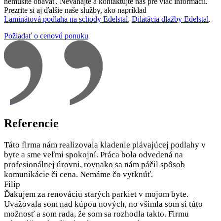
nemusíte obávať. Neváhajte a kontaktujte nás pre viac informácií.
Prezrite si aj ďalšie naše služby, ako napríklad
Laminátová podlaha na schody Edelstal
,
Dilatácia dlažby Edelstal
.
Požiadať o cenovú ponuku
Referencie
Táto firma nám realizovala kladenie plávajúcej podlahy v
byte a sme veľmi spokojní. Práca bola odvedená na
profesionálnej úrovni, rovnako sa nám páčil spôsob
komunikácie či cena. Nemáme čo vytknúť.
Filip
Ďakujem za renováciu starých parkiet v mojom byte.
Uvažovala som nad kúpou nových, no všimla som si túto
možnosť a som rada, že som sa rozhodla takto. Firmu