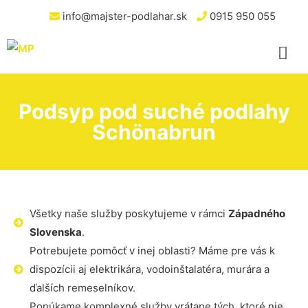
info@majster-podlahar.sk
0915 950 055
Podsyp pod suché podlahy
Schönabrun
Všetky naše služby poskytujeme v rámci
Západného
Slovenska
.
Potrebujete pomôcť v inej oblasti? Máme pre vás k
dispozícii aj elektrikára, vodoinštalatéra, murára a
ďalších remeselníkov.
Ponúkame komplexné služby vrátane tých, ktoré nie