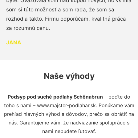
byte. Uvažovala som nad kúpou nových, no všimla
som si túto možnosť a som rada, že som sa
rozhodla takto. Firmu odporúčam, kvalitná práca
za rozumnú cenu.
JANA
Naše výhody
Podsyp pod suché podlahy Schönabrun
– poďte do
toho s nami – www.majster-podlahar.sk. Ponúkame vám
prehľad hlavných výhod a dôvodov, prečo sa obrátiť na
nás. Garantujeme vám, že nadviazanie spolupráce s
nami nebudete ľutovať.