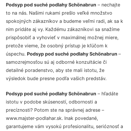
Podsyp pod suché podlahy Schönabrun
– nechajte
to na nás. Našimi rukami prešlo veľké množstvo
spokojných zákazníkov a budeme veľmi radi, ak sa k
nim pridáte aj vy. Každému zákazníkovi sa snažíme
prispôsobiť a vyhovieť v maximálnej možnej miere,
pretože vieme, že osobný prístup je kľúčom k
úspechu.
Podsyp pod suché podlahy Schönabrun
–
samozrejmosťou sú aj odborné konzultácie či
detailné poradenstvo, aby ste mali istotu, že
výsledok bude presne podľa vašich predstáv.
Podsyp pod suché podlahy Schönabrun
– hľadáte
istotu v podobe skúseností, odbornosti a
precíznosti? Potom ste na správnej adrese –
www.majster-podlahar.sk. Inak povedané,
garantujeme vám vysokú profesionalitu, serióznosť a