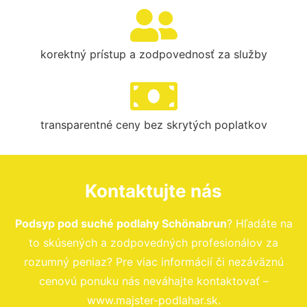
korektný prístup a zodpovednosť za služby
transparentné ceny bez skrytých poplatkov
Kontaktujte nás
Podsyp pod suché podlahy Schönabrun
? Hľadáte na
to skúsených a zodpovedných profesionálov za
rozumný peniaz? Pre viac informácií či nezáväznú
cenovú ponuku nás neváhajte kontaktovať –
www.majster-podlahar.sk.