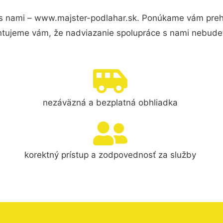
s nami – www.majster-podlahar.sk. Ponúkame vám prehľ
ntujeme vám, že nadviazanie spolupráce s nami nebudet
nezáväzná a bezplatná obhliadka
korektný prístup a zodpovednosť za služby