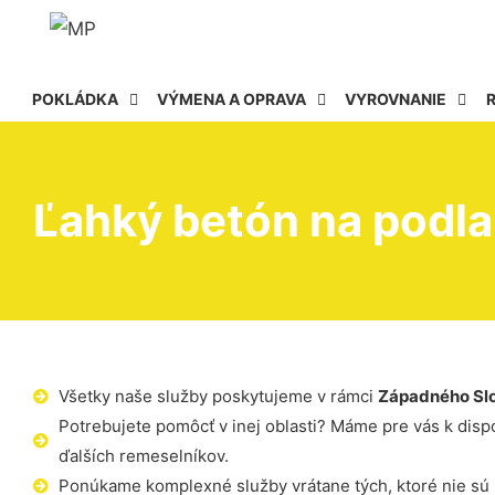
POKLÁDKA
VÝMENA A OPRAVA
VYROVNANIE
Ľahký betón na podl
Všetky naše služby poskytujeme v rámci
Západného Sl
Potrebujete pomôcť v inej oblasti? Máme pre vás k dispoz
ďalších remeselníkov.
Ponúkame komplexné služby vrátane tých, ktoré nie sú