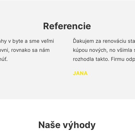
Referencie
ahy v byte a sme veľmi
Ďakujem za renováciu st
ovni, rovnako sa nám
kúpou nových, no všimla 
núť.
rozhodla takto. Firmu od
JANA
Naše výhody