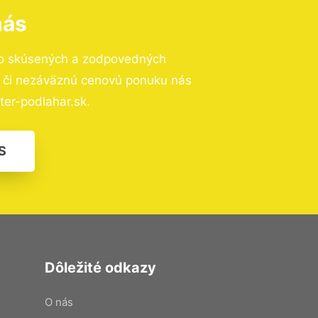
nás
to skúsených a zodpovedných
ií či nezáväznú cenovú ponuku nás
er-podlahar.sk.
S
Dôležité odkazy
O nás