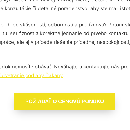
 konzultácie či detailné poradenstvo, aby ste mali isto
v podobe skúseností, odbornosti a precíznosti? Potom s
itu, serióznosť a korektné jednanie od prvého kontakt
práce, ale aj v prípade riešenia prípadnej nespokojnosti
edok nemusíte obávať. Neváhajte a kontaktujte nás pre vi
Odvetranie podlahy Čakany
.
POŽIADAŤ O CENOVÚ PONUKU