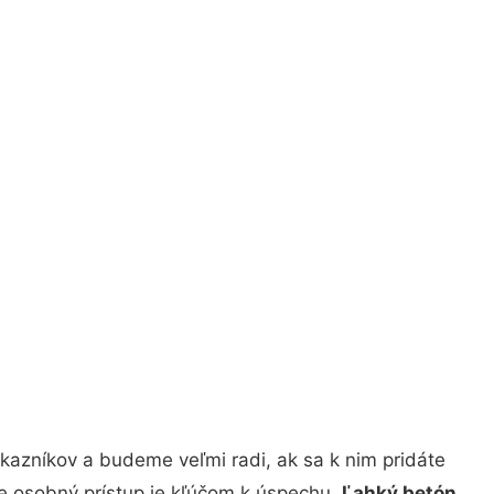
kazníkov a budeme veľmi radi, ak sa k nim pridáte
že osobný prístup je kľúčom k úspechu.
Ľahký betón