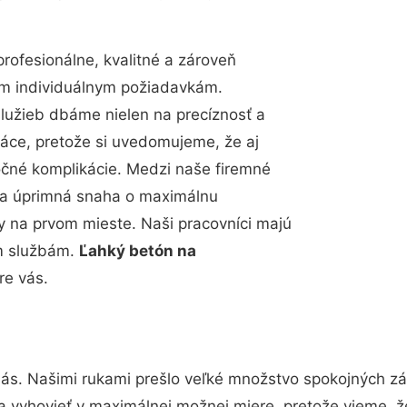
ofesionálne, kvalitné a zároveň
im individuálnym požiadavkám.
 služieb dbáme nielen na precíznosť a
ráce, pretože si uvedomujeme, že aj
čné komplikácie. Medzi naše firemné
up a úprimná snaha o maximálnu
y na prvom mieste. Naši pracovníci majú
im službám.
Ľahký betón na
re vás.
nás. Našimi rukami prešlo veľké množstvo spokojných zá
a vyhovieť v maximálnej možnej miere, pretože vieme, 