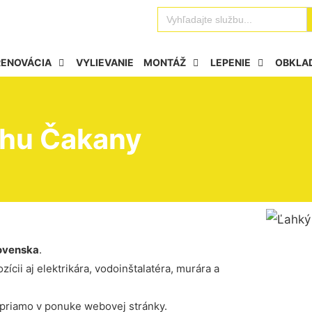
Se
Search
for:
RENOVÁCIA
VYLIEVANIE
MONTÁŽ
LEPENIE
OBKLA
ahu Čakany
ovenska
.
ícii aj elektrikára, vodoinštalatéra, murára a
 priamo v ponuke webovej stránky.