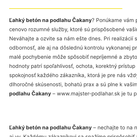
Ľahký betón na podlahu Čakany
? Ponúkame vám pr
cenovo rozumné služby, ktoré sú prispôsobené vaš
Neváhajte a ozvite sa nám ešte dnes. Pri realizácií
odbornosť, ale aj na dôslednú kontrolu vykonanej p
malé pochybenie môže spôsobiť nepríjemné a zbyto
hodnoty patrí spoľahlivosť, ochota, korektný príst
spokojnosť každého zákazníka, ktorá je pre nás vžd
dlhoročné skúsenosti, bohatú prax a sú plne k vaš
podlahu Čakany
– www.majster-podlahar.sk je tu p
Ľahký betón na podlahu Čakany
– nechajte to na 
aj vy. Každému zákazníkovi sa snažíme prispôsobiť 