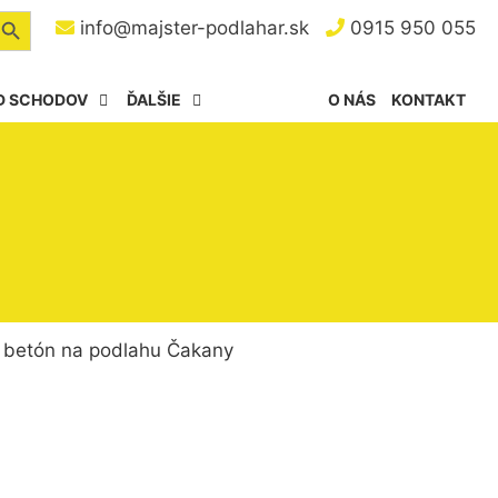
arch Button
info@majster-podlahar.sk
0915 950 055
D SCHODOV
ĎALŠIE
O NÁS
KONTAKT