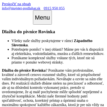
Preskočiť na obsah
info@majster-podlahar.sk
0915 950 055
Menu
Dlažba do pivnice Rovinka
Všetky naše služby poskytujeme v rámci
Západného
Slovenska
.
Potrebujete pomôcť v inej oblasti? Máme pre vás k dispozícii
aj elektrikára, vodoinštalatéra, murára a ďalších remeselníkov.
Ponúkame komplexné služby vrátane tých, ktoré nie sú
priamo v ponuke webovej stránky.
Dlažba do pivnice Rovinka
? Ponúkame vám profesionálne,
kvalitné a zároveň cenovo rozumné služby, ktoré sú prispôsobené
vašim individuálnym požiadavkám. Neváhajte a ozvite sa nám ešte
dnes. Pri realizácií služieb dbáme nielen na precíznosť a odbornosť,
ale aj na dôslednú kontrolu vykonanej práce, pretože si
uvedomujeme, že aj malé pochybenie môže spôsobiť nepríjemné a
zbytočné komplikácie. Medzi naše firemné hodnoty patrí
spoľahlivosť, ochota, korektný prístup a úprimná snaha o
maximálnu spokojnosť každého zákazníka, ktorá je pre nás vždy na