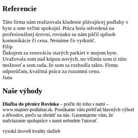
Referencie
Táto firma nám realizovala kladenie plávajúcej podlahy v
byte a sme veľmi spokojní. Práca bola odvedená na
profesionálnej úrovni, rovnako sa nám páčil spôsob
komunikácie či cena. Nemáme čo vytknúť.
Filip
Ďakujem za renováciu starých parkiet v mojom byte.
Uvažovala som nad kúpou nových, no všimla som si túto
možnosť a som rada, že som sa rozhodla takto. Firmu
odporúčam, kvalitná práca za rozumnú cenu.
Jana
Naše výhody
Dlažba do pivnice Rovinka
– poďte do toho s nami –
www.majster-podlahar.sk. Ponúkame vám prehľad hlavných výhod
a dôvodov, prečo sa obrátiť na nás. Garantujeme vám, že
nadviazanie spolupráce s nami nebudete ľutovať.
vysoká úroveň kvality služieb