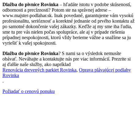
Dlažba do pivnice Rovinka
– hľadáte istotu v podobe skúseností,
odbornosti a precíznosti? Potom ste na správnej adrese –
www.majster-podlahar.sk. Inak povedané, garantujeme vám vysokú
profesionalitu, serióznosť a korektné jednanie od prvého kontaktu až
po samotné dokončenie vašej zákazky. Keďže aj my sme iba ľudia,
sme tu pre vás nielen počas spolupráce, ale aj v prípade riešenia
prípadnej nespokojnosti, ktorú vždy berieme vážne a snažíme sa ju
vyriešiť k vašej spokojnosti.
Dlažba do pivnice Rovinka
? S nami sa o výsledok nemusíte
obávať. Neváhajte a kontaktujte nás pre viac informácií. Prezrite si
aj ďalšie naše služby, ako napríklad
Renovácia drevených parkiet Rovinka
,
Oprava plávajúcej podlahy
Rovinka
.
Požiadať o cenovú ponuku