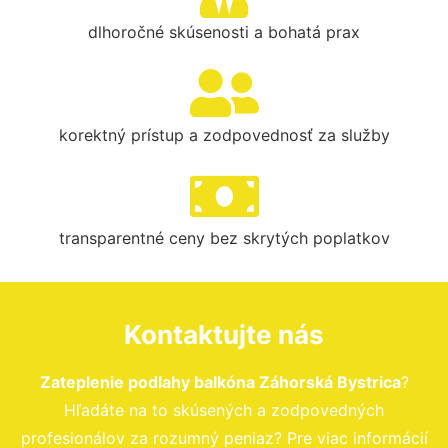
dlhoročné skúsenosti a bohatá prax
korektný prístup a zodpovednosť za služby
transparentné ceny bez skrytých poplatkov
Kontaktujte nás
Zateplenie podlahy balkóna Záhorská Bystrica
?
Hľadáte na to skúsených a zodpovedných
profesionálov za rozumný peniaz? Pre viac informácií