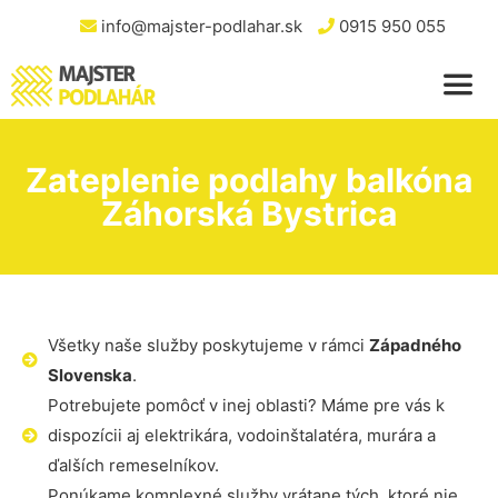
info@majster-podlahar.sk
0915 950 055
Zateplenie podlahy balkóna
Záhorská Bystrica
Všetky naše služby poskytujeme v rámci
Západného
Slovenska
.
Potrebujete pomôcť v inej oblasti? Máme pre vás k
dispozícii aj elektrikára, vodoinštalatéra, murára a
ďalších remeselníkov.
Ponúkame komplexné služby vrátane tých, ktoré nie