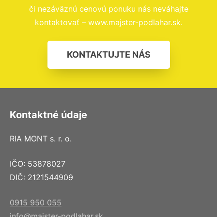
či nezáväznú cenovú ponuku nás neváhajte
kontaktovať – www.majster-podlahar.sk.
KONTAKTUJTE NÁS
Kontaktné údaje
RIA MONT s. r. o.
IČO: 53878027
DIČ: 2121544909
0915 950 055
info@majster-podlahar.sk