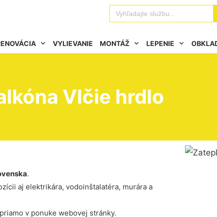
Se
Search
for:
RENOVÁCIA
VYLIEVANIE
MONTÁŽ
LEPENIE
OBKLA
alkóna Vlčie hrdlo
ovenska
.
ícii aj elektrikára, vodoinštalatéra, murára a
 priamo v ponuke webovej stránky.