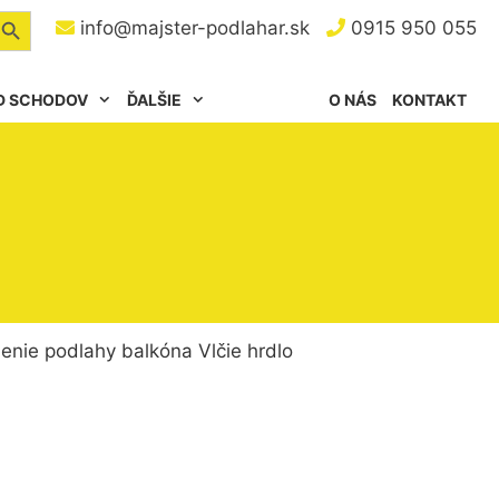
arch Button
info@majster-podlahar.sk
0915 950 055
D SCHODOV
ĎALŠIE
O NÁS
KONTAKT