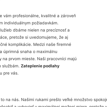
 vám profesionálne, kvalitné a zároveň
im individuálnym požiadavkám.
 služieb dbáme nielen na precíznosť a
ráce, pretože si uvedomujeme, že aj
čné komplikácie. Medzi naše firemné
up a úprimná snaha o maximálnu
y na prvom mieste. Naši pracovníci majú
im službám.
Zateplenie podlahy
u pre vás.
 to na nás. Našimi rukami prešlo veľké množstvo spokoj
pôsobiť a vyhovieť v maximálnej možnej miere, pretože 