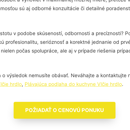
mosťou sú aj odborné konzultácie či detailné poradenst
istotu v podobe skúseností, odbornosti a precíznosti? 
ú profesionalitu, serióznosť a korektné jednanie od pr
nielen počas spolupráce, ale aj v prípade riešenia príp
 o výsledok nemusíte obávať. Neváhajte a kontaktujte nás
čie hrdlo
,
Plávajúca podlaha do kuchyne Vlčie hrdlo
.
POŽIADAŤ O CENOVÚ PONUKU