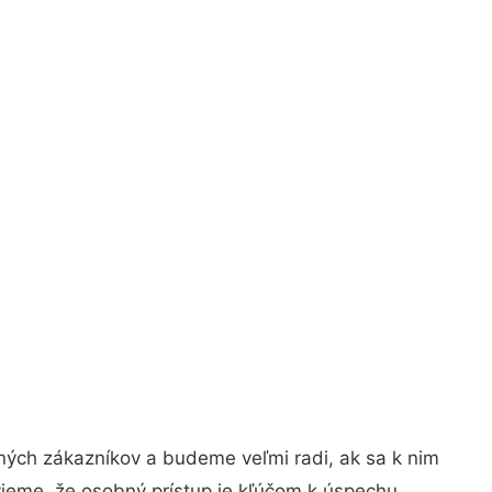
ných zákazníkov a budeme veľmi radi, ak sa k nim
vieme, že osobný prístup je kľúčom k úspechu.