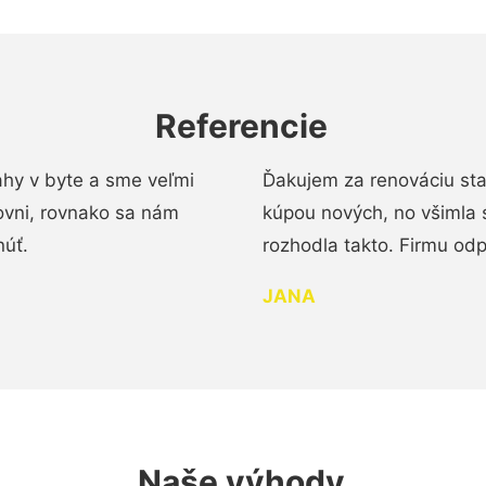
Referencie
ahy v byte a sme veľmi
Ďakujem za renováciu st
ovni, rovnako sa nám
kúpou nových, no všimla 
núť.
rozhodla takto. Firmu od
JANA
Naše výhody