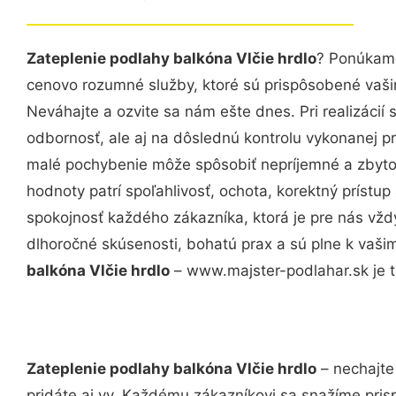
Zateplenie podlahy balkóna Vlčie hrdlo
? Ponúkame
cenovo rozumné služby, ktoré sú prispôsobené vaš
Neváhajte a ozvite sa nám ešte dnes. Pri realizácií
odbornosť, ale aj na dôslednú kontrolu vykonanej p
malé pochybenie môže spôsobiť nepríjemné a zbyto
hodnoty patrí spoľahlivosť, ochota, korektný príst
spokojnosť každého zákazníka, ktorá je pre nás vžd
dlhoročné skúsenosti, bohatú prax a sú plne k vaš
balkóna Vlčie hrdlo
– www.majster-podlahar.sk je t
Zateplenie podlahy balkóna Vlčie hrdlo
– nechajte
pridáte aj vy. Každému zákazníkovi sa snažíme pris