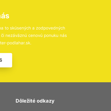
nás
na to skúsených a zodpovedných
ií či nezáväznú cenovú ponuku nás
er-podlahar.sk.
S
Dôležité odkazy