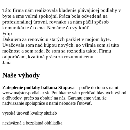
Táto firma nám realizovala kladenie plávajúcej podlahy v
byte a sme veľmi spokojní. Práca bola odvedená na
profesionálnej úrovni, rovnako sa nám páčil spôsob
komunikácie či cena. Nemáme čo vytknúť.
Filip
Ďakujem za renováciu starých parkiet v mojom byte.
Uvažovala som nad kúpou nových, no všimla som si túto
možnosť a som rada, že som sa rozhodla takto. Firmu
odporúčam, kvalitná práca za rozumnú cenu.
Jana
Naše výhody
Zateplenie podlahy balkóna Stupava
– poďte do toho s nami –
www.majster-podlahar.sk. Ponúkame vám prehľad hlavných výhod
a dôvodov, prečo sa obrátiť na nás. Garantujeme vám, že
nadviazanie spolupráce s nami nebudete ľutovať.
vysoká úroveň kvality služieb
nezáväzná a bezplatná obhliadka