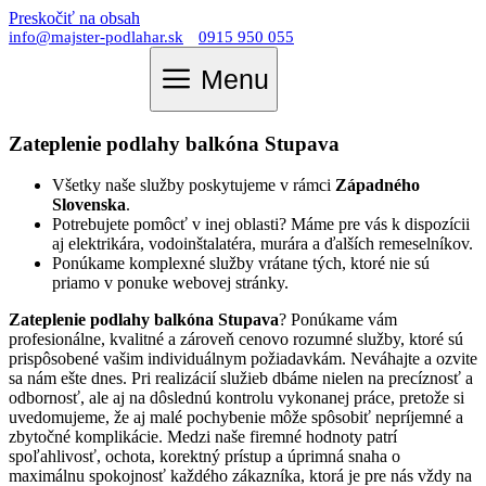
Preskočiť na obsah
info@majster-podlahar.sk
0915 950 055
Menu
Zateplenie podlahy balkóna Stupava
Všetky naše služby poskytujeme v rámci
Západného
Slovenska
.
Potrebujete pomôcť v inej oblasti? Máme pre vás k dispozícii
aj elektrikára, vodoinštalatéra, murára a ďalších remeselníkov.
Ponúkame komplexné služby vrátane tých, ktoré nie sú
priamo v ponuke webovej stránky.
Zateplenie podlahy balkóna Stupava
? Ponúkame vám
profesionálne, kvalitné a zároveň cenovo rozumné služby, ktoré sú
prispôsobené vašim individuálnym požiadavkám. Neváhajte a ozvite
sa nám ešte dnes. Pri realizácií služieb dbáme nielen na precíznosť a
odbornosť, ale aj na dôslednú kontrolu vykonanej práce, pretože si
uvedomujeme, že aj malé pochybenie môže spôsobiť nepríjemné a
zbytočné komplikácie. Medzi naše firemné hodnoty patrí
spoľahlivosť, ochota, korektný prístup a úprimná snaha o
maximálnu spokojnosť každého zákazníka, ktorá je pre nás vždy na