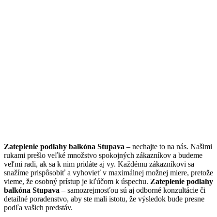
Zateplenie podlahy balkóna Stupava
– nechajte to na nás. Našimi
rukami prešlo veľké množstvo spokojných zákazníkov a budeme
veľmi radi, ak sa k nim pridáte aj vy. Každému zákazníkovi sa
snažíme prispôsobiť a vyhovieť v maximálnej možnej miere, pretože
vieme, že osobný prístup je kľúčom k úspechu.
Zateplenie podlahy
balkóna Stupava
– samozrejmosťou sú aj odborné konzultácie či
detailné poradenstvo, aby ste mali istotu, že výsledok bude presne
podľa vašich predstáv.