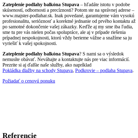
Zateplenie podlahy balkóna Stupava
– hľadáte istotu v podobe
skúseností, odbornosti a precíznosti? Potom ste na správnej adrese –
www.majster-podlahar.sk. Inak povedané, garantujeme vám vysokú
profesionalitu, serióznosť a korektné jednanie od prvého kontaktu až
po samotné dokončenie vašej zákazky. Keďže aj my sme iba ľudia,
sme tu pre vás nielen počas spolupráce, ale aj v prípade riešenia
prípadnej nespokojnosti, ktorú vždy berieme vážne a snažíme sa ju
vyriešiť k vašej spokojnosti.
Zateplenie podlahy balkóna Stupava
? S nami sa o výsledok
nemusíte obávať. Neváhajte a kontaktujte nás pre viac informácií.
Prezrite si aj ďalšie naše služby, ako napríklad
Pokládka dlažby na schody Stupava
,
Podkrovie – podlaha Stupava
.
Požiadať o cenovú ponuku
Referencie