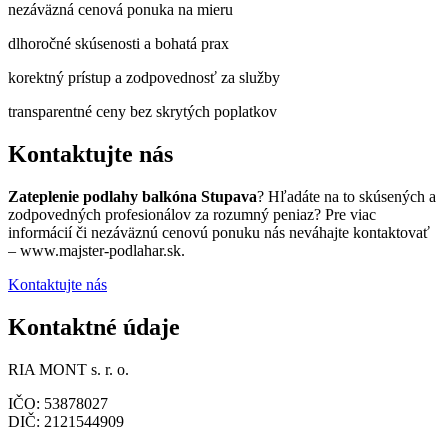
nezáväzná cenová ponuka na mieru
dlhoročné skúsenosti a bohatá prax
korektný prístup a zodpovednosť za služby
transparentné ceny bez skrytých poplatkov
Kontaktujte nás
Zateplenie podlahy balkóna Stupava
? Hľadáte na to skúsených a
zodpovedných profesionálov za rozumný peniaz? Pre viac
informácií či nezáväznú cenovú ponuku nás neváhajte kontaktovať
– www.majster-podlahar.sk.
Kontaktujte nás
Kontaktné údaje
RIA MONT s. r. o.
IČO: 53878027
DIČ: 2121544909