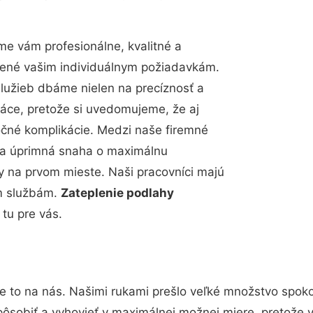
e vám profesionálne, kvalitné a
bené vašim individuálnym požiadavkám.
 služieb dbáme nielen na precíznosť a
ráce, pretože si uvedomujeme, že aj
čné komplikácie. Medzi naše firemné
up a úprimná snaha o maximálnu
y na prvom mieste. Naši pracovníci majú
im službám.
Zateplenie podlahy
tu pre vás.
e to na nás. Našimi rukami prešlo veľké množstvo spok
pôsobiť a vyhovieť v maximálnej možnej miere, pretože 