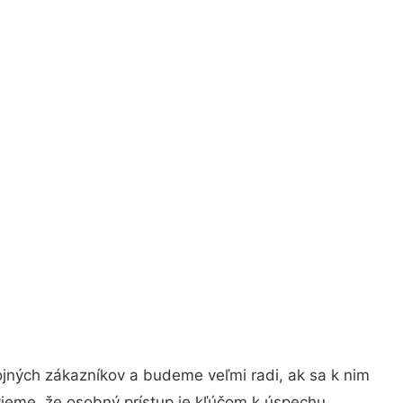
ojných zákazníkov a budeme veľmi radi, ak sa k nim
vieme, že osobný prístup je kľúčom k úspechu.