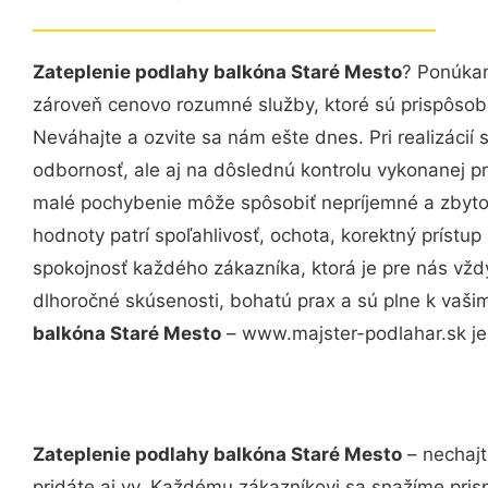
Zateplenie podlahy balkóna Staré Mesto
? Ponúkam
zároveň cenovo rozumné služby, ktoré sú prispôso
Neváhajte a ozvite sa nám ešte dnes. Pri realizácií
odbornosť, ale aj na dôslednú kontrolu vykonanej p
malé pochybenie môže spôsobiť nepríjemné a zbyto
hodnoty patrí spoľahlivosť, ochota, korektný príst
spokojnosť každého zákazníka, ktorá je pre nás vžd
dlhoročné skúsenosti, bohatú prax a sú plne k vaš
balkóna Staré Mesto
– www.majster-podlahar.sk je 
Zateplenie podlahy balkóna Staré Mesto
– nechajt
pridáte aj vy. Každému zákazníkovi sa snažíme pris