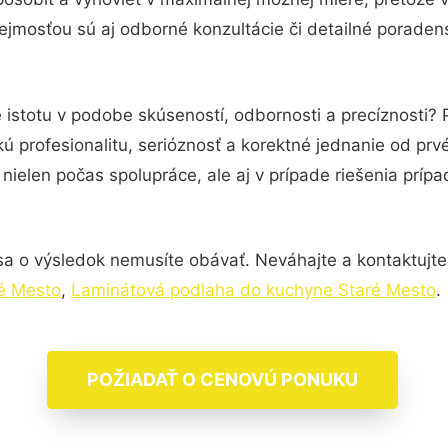
jmosťou sú aj odborné konzultácie či detailné poradens
 istotu v podobe skúseností, odbornosti a precíznosti?
ú profesionalitu, serióznosť a korektné jednanie od pr
nielen počas spolupráce, ale aj v prípade riešenia príp
sa o výsledok nemusíte obávať. Neváhajte a kontaktujte ná
ré Mesto
,
Laminátová podlaha do kuchyne Staré Mesto
.
POŽIADAŤ O CENOVÚ PONUKU