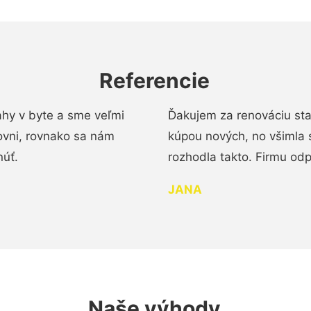
Referencie
ahy v byte a sme veľmi
Ďakujem za renováciu st
ovni, rovnako sa nám
kúpou nových, no všimla 
núť.
rozhodla takto. Firmu od
JANA
Naše výhody