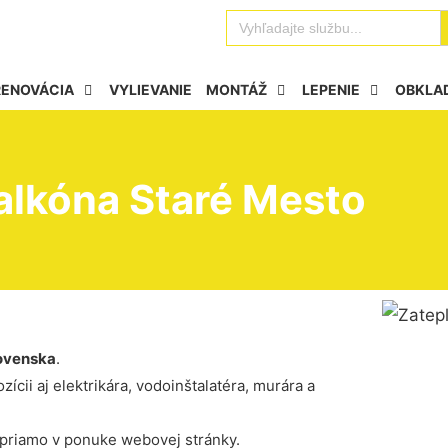
Se
Search
for:
RENOVÁCIA
VYLIEVANIE
MONTÁŽ
LEPENIE
OBKLA
alkóna Staré Mesto
ovenska
.
ícii aj elektrikára, vodoinštalatéra, murára a
 priamo v ponuke webovej stránky.