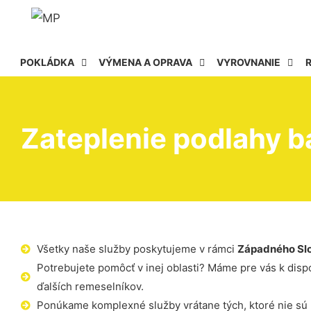
POKLÁDKA
VÝMENA A OPRAVA
VYROVNANIE
Zateplenie podlahy b
Všetky naše služby poskytujeme v rámci
Západného Sl
Potrebujete pomôcť v inej oblasti? Máme pre vás k dispoz
ďalších remeselníkov.
Ponúkame komplexné služby vrátane tých, ktoré nie sú