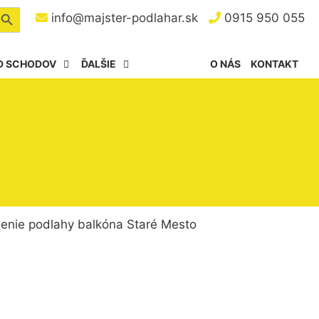
arch Button
info@majster-podlahar.sk
0915 950 055
D SCHODOV
ĎALŠIE
O NÁS
KONTAKT