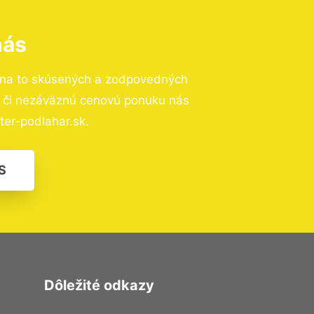
nás
 na to skúsených a zodpovedných
ií či nezáväznú cenovú ponuku nás
er-podlahar.sk.
S
Dôležité odkazy