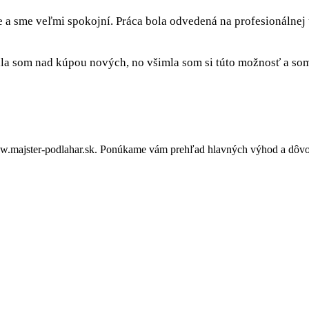
e a sme veľmi spokojní. Práca bola odvedená na profesionálnej
a som nad kúpou nových, no všimla som si túto možnosť a som 
.majster-podlahar.sk. Ponúkame vám prehľad hlavných výhod a dôvodo