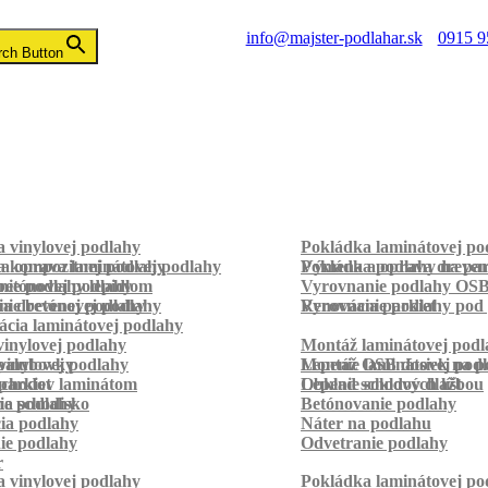
info@majster-podlahar.sk
0915 9
rch Button
 vinylovej podlahy
Pokládka laminátovej po
a kompozitnej podlahy
a oprava laminátovej podlahy
Pokládka podlahy na pa
Výmena a oprava dreven
betónovej podlahy
ie podlahy lepidlom
Vyrovnanie podlahy OS
ie betónovej podlahy
a drevenej podlahy
Vyrovnanie podlahy pod 
Renovácia parkiet
cia laminátovej podlahy
inylovej podlahy
Montáž laminátovej podl
palubovky
vinylovej podlahy
Montáž OSB dosiek na p
Lepenie laminátovej pod
parkiet
schodov laminátom
Lepenie soklových líšt
Obklad schodov dlažbou
a schodisko
ie podlahy
Betónovanie podlahy
cia podlahy
Náter na podlahu
ie podlahy
Odvetranie podlahy
r
 vinylovej podlahy
Pokládka laminátovej po