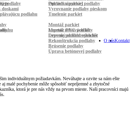
rkety
ej podlahy
Pokládka parkiet
Oprava vinylovej podlahy
B doskami
Vyrovnanie podlahy pieskom
plávajúcu podlahu
Tmelenie parkiet
ahy
Montáž parkiet
odlahu
lahy
Montáž rohových líšt
Lepenie PVC podlahy
Lepenie podlahových líšt
Drevený obklad schodov
Rekonštrukcia podlahy
O nás
Kontakt
Brúsenie podlahy
Úprava betónovej podlahy
ašim individuálnym požiadavkám. Neváhajte a ozvite sa nám ešte
 že aj malé pochybenie môže spôsobiť nepríjemné a zbytočné
azníka, ktorá je pre nás vždy na prvom mieste. Naši pracovníci majú
ás.