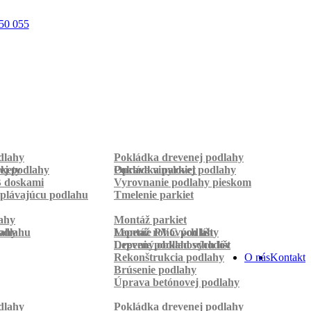
50 055
dlahy
Pokládka drevenej podlahy
rkety
ej podlahy
Pokládka parkiet
Oprava vinylovej podlahy
B doskami
Vyrovnanie podlahy pieskom
plávajúcu podlahu
Tmelenie parkiet
ahy
Montáž parkiet
odlahu
lahy
Montáž rohových líšt
Lepenie PVC podlahy
Lepenie podlahových líšt
Drevený obklad schodov
Rekonštrukcia podlahy
O nás
Kontakt
Brúsenie podlahy
Úprava betónovej podlahy
dlahy
Pokládka drevenej podlahy