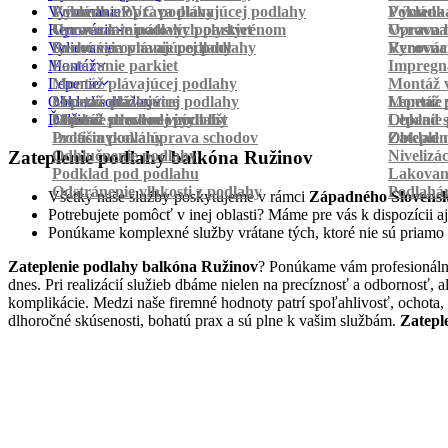
Vyrovnanie
Pokládka PVC podlahy
Výmena a oprava plávajúcej podlahy
Pokládk
Výmena 
Renovácia
Oprava laminátových parkiet
Vyrovnanie podlahy polystyrénom
Oprava 
Vyrovnan
Vylievanie
Suché vyrovnanie podlahy
Renovácia plávajúcej podlahy
Vyrovnan
Renováci
Montáž
Pastovanie parkiet
Impregná
Lepenie
Montáž plávajúcej podlahy
Montáž v
Obklad schodov
Montáž dlážkovice
Lepenie plávajúcej podlahy
Montáž 
Lepenie 
Ďalšie
Montáž prechodových líšt
Lepenie drevenej podlahy
Obklad schodov vinylom
Lepenie 
Obklad 
Protišmyková úprava schodov
Izolácia podlahy
Obklad n
Zateplen
Odhlučnenie podlahy
Nivelizá
Zateplenie podlahy balkóna Ružinov
Podklad pod podlahu
Lakovan
Odstránenie vlhkosti z podlahy
Podlahá
Všetky naše služby poskytujeme v rámci
Západného Slovens
Potrebujete pomôcť v inej oblasti? Máme pre vás k dispozícii aj
Ponúkame komplexné služby vrátane tých, ktoré nie sú priamo
Zateplenie podlahy balkóna Ružinov
? Ponúkame vám profesionálne
dnes. Pri realizácií služieb dbáme nielen na precíznosť a odbornosť,
komplikácie. Medzi naše firemné hodnoty patrí spoľahlivosť, ochota,
dlhoročné skúsenosti, bohatú prax a sú plne k vašim službám.
Zatepl