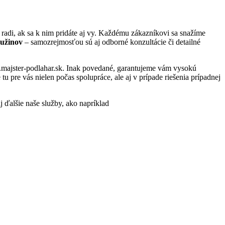
adi, ak sa k nim pridáte aj vy. Každému zákazníkovi sa snažíme
Ružinov
– samozrejmosťou sú aj odborné konzultácie či detailné
w.majster-podlahar.sk. Inak povedané, garantujeme vám vysokú
 pre vás nielen počas spolupráce, ale aj v prípade riešenia prípadnej
j ďalšie naše služby, ako napríklad