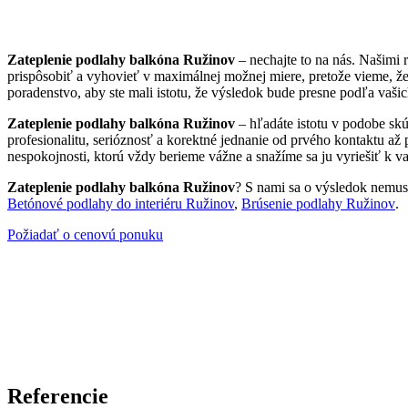
Zateplenie podlahy balkóna Ružinov
– nechajte to na nás. Našimi
prispôsobiť a vyhovieť v maximálnej možnej miere, pretože vieme, ž
poradenstvo, aby ste mali istotu, že výsledok bude presne podľa vašic
Zateplenie podlahy balkóna Ružinov
– hľadáte istotu v podobe sk
profesionalitu, serióznosť a korektné jednanie od prvého kontaktu až
nespokojnosti, ktorú vždy berieme vážne a snažíme sa ju vyriešiť k va
Zateplenie podlahy balkóna Ružinov
? S nami sa o výsledok nemusít
Betónové podlahy do interiéru Ružinov
,
Brúsenie podlahy Ružinov
.
Požiadať o cenovú ponuku
Referencie