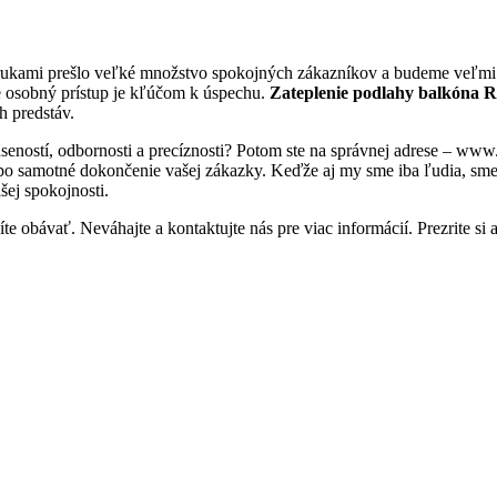
 rukami prešlo veľké množstvo spokojných zákazníkov a budeme veľmi r
e osobný prístup je kľúčom k úspechu.
Zateplenie podlahy balkóna 
h predstáv.
úseností, odbornosti a precíznosti? Potom ste na správnej adrese – ww
 po samotné dokončenie vašej zákazky. Keďže aj my sme iba ľudia, sme tu
šej spokojnosti.
e obávať. Neváhajte a kontaktujte nás pre viac informácií. Prezrite si a