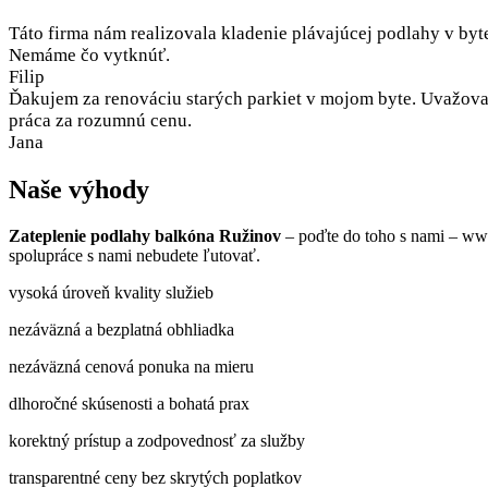
Táto firma nám realizovala kladenie plávajúcej podlahy v byt
Nemáme čo vytknúť.
Filip
Ďakujem za renováciu starých parkiet v mojom byte. Uvažoval
práca za rozumnú cenu.
Jana
Naše výhody
Zateplenie podlahy balkóna Ružinov
– poďte do toho s nami – www
spolupráce s nami nebudete ľutovať.
vysoká úroveň kvality služieb
nezáväzná a bezplatná obhliadka
nezáväzná cenová ponuka na mieru
dlhoročné skúsenosti a bohatá prax
korektný prístup a zodpovednosť za služby
transparentné ceny bez skrytých poplatkov