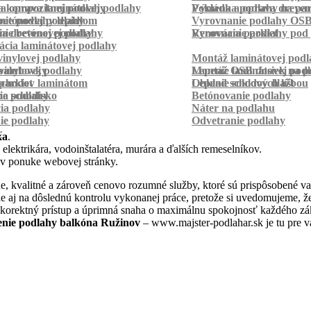
a kompozitnej podlahy
a oprava laminátovej podlahy
Pokládka podlahy na pa
Výmena a oprava dreven
betónovej podlahy
ie podlahy lepidlom
Vyrovnanie podlahy OS
ie betónovej podlahy
a drevenej podlahy
Vyrovnanie podlahy pod 
Renovácia parkiet
cia laminátovej podlahy
inylovej podlahy
Montáž laminátovej podl
palubovky
vinylovej podlahy
Montáž OSB dosiek na p
Lepenie laminátovej pod
parkiet
schodov laminátom
Lepenie soklových líšt
Obklad schodov dlažbou
a schodisko
ie podlahy
Betónovanie podlahy
cia podlahy
Náter na podlahu
ie podlahy
Odvetranie podlahy
r
ka
.
 elektrikára, vodoinštalatéra, murára a ďalších remeselníkov.
 v ponuke webovej stránky.
, kvalitné a zároveň cenovo rozumné služby, ktoré sú prispôsobené v
 ale aj na dôslednú kontrolu vykonanej práce, pretože si uvedomujeme,
 korektný prístup a úprimná snaha o maximálnu spokojnosť každého zák
enie podlahy balkóna Ružinov
– www.majster-podlahar.sk je tu pre v