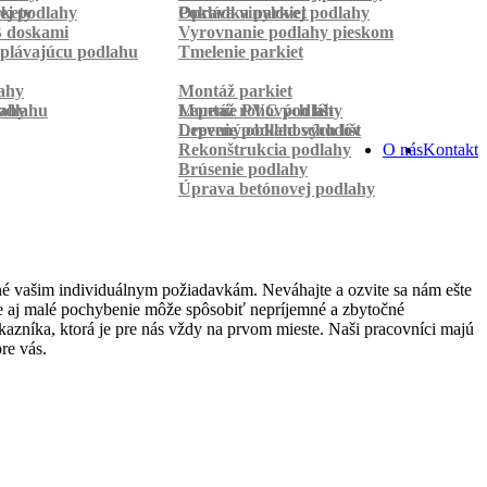
rkety
ej podlahy
Pokládka parkiet
Oprava vinylovej podlahy
B doskami
Vyrovnanie podlahy pieskom
plávajúcu podlahu
Tmelenie parkiet
ahy
Montáž parkiet
odlahu
lahy
Montáž rohových líšt
Lepenie PVC podlahy
Lepenie podlahových líšt
Drevený obklad schodov
Rekonštrukcia podlahy
O nás
Kontakt
Brúsenie podlahy
Úprava betónovej podlahy
né vašim individuálnym požiadavkám. Neváhajte a ozvite sa nám ešte
 že aj malé pochybenie môže spôsobiť nepríjemné a zbytočné
azníka, ktorá je pre nás vždy na prvom mieste. Naši pracovníci majú
re vás.