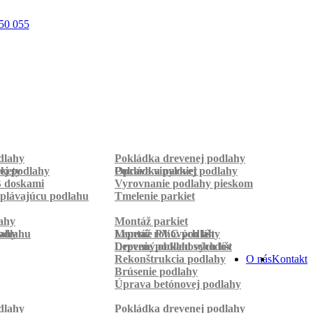
50 055
dlahy
Pokládka drevenej podlahy
rkety
ej podlahy
Pokládka parkiet
Oprava vinylovej podlahy
B doskami
Vyrovnanie podlahy pieskom
plávajúcu podlahu
Tmelenie parkiet
ahy
Montáž parkiet
odlahu
lahy
Montáž rohových líšt
Lepenie PVC podlahy
Lepenie podlahových líšt
Drevený obklad schodov
Rekonštrukcia podlahy
O nás
Kontakt
Brúsenie podlahy
Úprava betónovej podlahy
dlahy
Pokládka drevenej podlahy