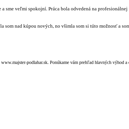
e a sme veľmi spokojní. Práca bola odvedená na profesionálnej
a som nad kúpou nových, no všimla som si túto možnosť a som 
– www.majster-podlahar.sk. Ponúkame vám prehľad hlavných výhod a dô