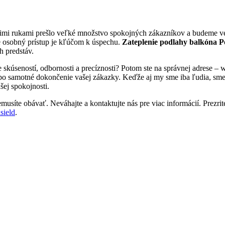
šimi rukami prešlo veľké množstvo spokojných zákazníkov a budeme veľ
e osobný prístup je kľúčom k úspechu.
Zateplenie podlahy balkóna P
h predstáv.
e skúseností, odbornosti a precíznosti? Potom ste na správnej adrese 
 po samotné dokončenie vašej zákazky. Keďže aj my sme iba ľudia, sme tu
šej spokojnosti.
musíte obávať. Neváhajte a kontaktujte nás pre viac informácií. Prezrite
sield
.