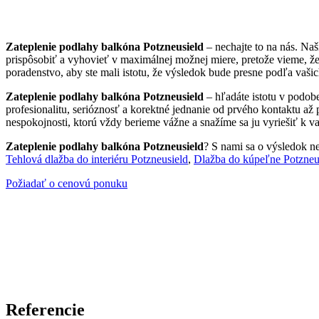
Zateplenie podlahy balkóna Potzneusield
– nechajte to na nás. Na
prispôsobiť a vyhovieť v maximálnej možnej miere, pretože vieme, ž
poradenstvo, aby ste mali istotu, že výsledok bude presne podľa vašic
Zateplenie podlahy balkóna Potzneusield
– hľadáte istotu v podob
profesionalitu, serióznosť a korektné jednanie od prvého kontaktu až
nespokojnosti, ktorú vždy berieme vážne a snažíme sa ju vyriešiť k va
Zateplenie podlahy balkóna Potzneusield
? S nami sa o výsledok ne
Tehlová dlažba do interiéru Potzneusield
,
Dlažba do kúpeľne Potzneu
Požiadať o cenovú ponuku
Referencie