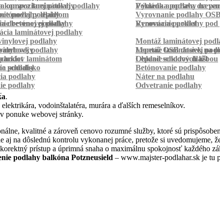
a kompozitnej podlahy
a oprava laminátovej podlahy
Pokládka podlahy na pa
Výmena a oprava dreven
betónovej podlahy
ie podlahy lepidlom
Vyrovnanie podlahy OS
ie betónovej podlahy
a drevenej podlahy
Vyrovnanie podlahy pod 
Renovácia parkiet
cia laminátovej podlahy
inylovej podlahy
Montáž laminátovej podl
palubovky
vinylovej podlahy
Montáž OSB dosiek na p
Lepenie laminátovej pod
parkiet
schodov laminátom
Lepenie soklových líšt
Obklad schodov dlažbou
a schodisko
ie podlahy
Betónovanie podlahy
cia podlahy
Náter na podlahu
ie podlahy
Odvetranie podlahy
r
ka
.
 elektrikára, vodoinštalatéra, murára a ďalších remeselníkov.
 v ponuke webovej stránky.
álne, kvalitné a zároveň cenovo rozumné služby, ktoré sú prispôsobe
 ale aj na dôslednú kontrolu vykonanej práce, pretože si uvedomujeme,
 korektný prístup a úprimná snaha o maximálnu spokojnosť každého zák
enie podlahy balkóna Potzneusield
– www.majster-podlahar.sk je tu p