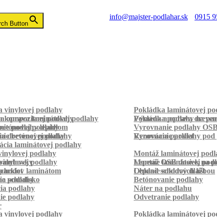
info@majster-podlahar.sk
0915 9
rch Button
 vinylovej podlahy
Pokládka laminátovej po
a kompozitnej podlahy
a oprava laminátovej podlahy
Pokládka podlahy na pa
Výmena a oprava dreven
betónovej podlahy
ie podlahy lepidlom
Vyrovnanie podlahy OS
ie betónovej podlahy
a drevenej podlahy
Vyrovnanie podlahy pod 
Renovácia parkiet
cia laminátovej podlahy
inylovej podlahy
Montáž laminátovej podl
palubovky
vinylovej podlahy
Montáž OSB dosiek na p
Lepenie laminátovej pod
parkiet
schodov laminátom
Lepenie soklových líšt
Obklad schodov dlažbou
a schodisko
ie podlahy
Betónovanie podlahy
cia podlahy
Náter na podlahu
ie podlahy
Odvetranie podlahy
r
 vinylovej podlahy
Pokládka laminátovej po