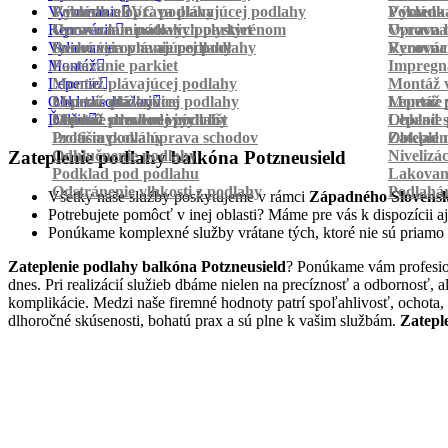
Vyrovnanie
Pokládka PVC podlahy
Výmena a oprava plávajúcej podlahy
Pokládk
Výmena 
Renovácia
Oprava laminátových parkiet
Vyrovnanie podlahy polystyrénom
Oprava 
Vyrovnan
Vylievanie
Suché vyrovnanie podlahy
Renovácia plávajúcej podlahy
Vyrovnan
Renováci
Montáž
Pastovanie parkiet
Impregná
Lepenie
Montáž plávajúcej podlahy
Montáž v
Obklad schodov
Montáž dlážkovice
Lepenie plávajúcej podlahy
Montáž 
Lepenie 
Ďalšie
Montáž prechodových líšt
Lepenie drevenej podlahy
Obklad schodov vinylom
Lepenie 
Obklad 
Protišmyková úprava schodov
Izolácia podlahy
Obklad n
Zateplen
Odhlučnenie podlahy
Nivelizá
Zateplenie podlahy balkóna Potzneusield
Podklad pod podlahu
Lakovan
Odstránenie vlhkosti z podlahy
Podlahá
Všetky naše služby poskytujeme v rámci
Západného Slovens
Potrebujete pomôcť v inej oblasti? Máme pre vás k dispozícii aj
Ponúkame komplexné služby vrátane tých, ktoré nie sú priamo
Zateplenie podlahy balkóna Potzneusield
? Ponúkame vám profesion
dnes. Pri realizácií služieb dbáme nielen na precíznosť a odbornosť,
komplikácie. Medzi naše firemné hodnoty patrí spoľahlivosť, ochota,
dlhoročné skúsenosti, bohatú prax a sú plne k vašim službám.
Zatepl