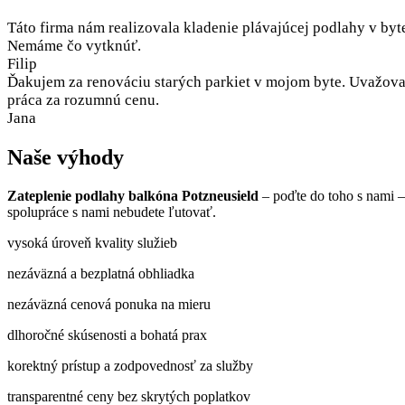
Táto firma nám realizovala kladenie plávajúcej podlahy v byt
Nemáme čo vytknúť.
Filip
Ďakujem za renováciu starých parkiet v mojom byte. Uvažoval
práca za rozumnú cenu.
Jana
Naše výhody
Zateplenie podlahy balkóna Potzneusield
– poďte do toho s nami 
spolupráce s nami nebudete ľutovať.
vysoká úroveň kvality služieb
nezáväzná a bezplatná obhliadka
nezáväzná cenová ponuka na mieru
dlhoročné skúsenosti a bohatá prax
korektný prístup a zodpovednosť za služby
transparentné ceny bez skrytých poplatkov