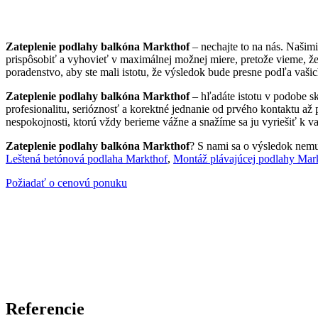
Zateplenie podlahy balkóna Markthof
– nechajte to na nás. Našim
prispôsobiť a vyhovieť v maximálnej možnej miere, pretože vieme, ž
poradenstvo, aby ste mali istotu, že výsledok bude presne podľa vašic
Zateplenie podlahy balkóna Markthof
– hľadáte istotu v podobe s
profesionalitu, serióznosť a korektné jednanie od prvého kontaktu až
nespokojnosti, ktorú vždy berieme vážne a snažíme sa ju vyriešiť k va
Zateplenie podlahy balkóna Markthof
? S nami sa o výsledok nemusí
Leštená betónová podlaha Markthof
,
Montáž plávajúcej podlahy Mar
Požiadať o cenovú ponuku
Referencie