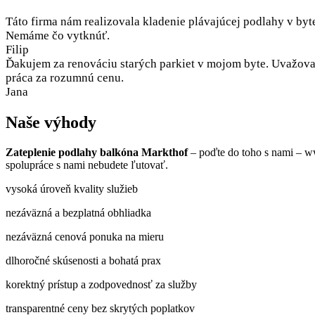
Táto firma nám realizovala kladenie plávajúcej podlahy v byt
Nemáme čo vytknúť.
Filip
Ďakujem za renováciu starých parkiet v mojom byte. Uvažoval
práca za rozumnú cenu.
Jana
Naše výhody
Zateplenie podlahy balkóna Markthof
– poďte do toho s nami – w
spolupráce s nami nebudete ľutovať.
vysoká úroveň kvality služieb
nezáväzná a bezplatná obhliadka
nezáväzná cenová ponuka na mieru
dlhoročné skúsenosti a bohatá prax
korektný prístup a zodpovednosť za služby
transparentné ceny bez skrytých poplatkov