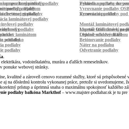
a kompozitnej podlahy
a oprava laminátovej podlahy
Pokládka podlahy na pa
Výmena a oprava dreven
betónovej podlahy
ie podlahy lepidlom
Vyrovnanie podlahy OS
ie betónovej podlahy
a drevenej podlahy
Vyrovnanie podlahy pod 
Renovácia parkiet
cia laminátovej podlahy
inylovej podlahy
Montáž laminátovej podl
palubovky
vinylovej podlahy
Montáž OSB dosiek na p
Lepenie laminátovej pod
parkiet
schodov laminátom
Lepenie soklových líšt
Obklad schodov dlažbou
a schodisko
ie podlahy
Betónovanie podlahy
cia podlahy
Náter na podlahu
ie podlahy
Odvetranie podlahy
r
ka
.
 elektrikára, vodoinštalatéra, murára a ďalších remeselníkov.
 v ponuke webovej stránky.
e, kvalitné a zároveň cenovo rozumné služby, ktoré sú prispôsobené 
 ale aj na dôslednú kontrolu vykonanej práce, pretože si uvedomujeme,
 korektný prístup a úprimná snaha o maximálnu spokojnosť každého zák
enie podlahy balkóna Markthof
– www.majster-podlahar.sk je tu pre 