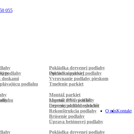
50 055
dlahy
Pokládka drevenej podlahy
rkety
ej podlahy
Pokládka parkiet
Oprava vinylovej podlahy
B doskami
Vyrovnanie podlahy pieskom
plávajúcu podlahu
Tmelenie parkiet
ahy
Montáž parkiet
odlahu
lahy
Montáž rohových líšt
Lepenie PVC podlahy
Lepenie podlahových líšt
Drevený obklad schodov
Rekonštrukcia podlahy
O nás
Kontakt
Brúsenie podlahy
Úprava betónovej podlahy
dlahy
Pokládka drevenej podlahy