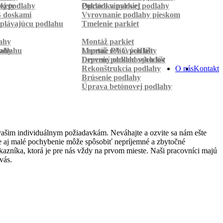
rkety
ej podlahy
Pokládka parkiet
Oprava vinylovej podlahy
B doskami
Vyrovnanie podlahy pieskom
plávajúcu podlahu
Tmelenie parkiet
ahy
Montáž parkiet
odlahu
lahy
Montáž rohových líšt
Lepenie PVC podlahy
Lepenie podlahových líšt
Drevený obklad schodov
Rekonštrukcia podlahy
O nás
Kontakt
Brúsenie podlahy
Úprava betónovej podlahy
vašim individuálnym požiadavkám. Neváhajte a ozvite sa nám ešte
 že aj malé pochybenie môže spôsobiť nepríjemné a zbytočné
azníka, ktorá je pre nás vždy na prvom mieste. Naši pracovníci majú
vás.