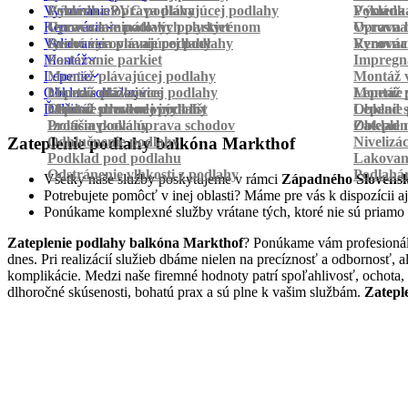
Vyrovnanie
Pokládka PVC podlahy
Výmena a oprava plávajúcej podlahy
Pokládk
Výmena 
Renovácia
Oprava laminátových parkiet
Vyrovnanie podlahy polystyrénom
Oprava 
Vyrovnan
Vylievanie
Suché vyrovnanie podlahy
Renovácia plávajúcej podlahy
Vyrovnan
Renováci
Montáž
Pastovanie parkiet
Impregná
Lepenie
Montáž plávajúcej podlahy
Montáž v
Obklad schodov
Montáž dlážkovice
Lepenie plávajúcej podlahy
Montáž 
Lepenie 
Ďalšie
Montáž prechodových líšt
Lepenie drevenej podlahy
Obklad schodov vinylom
Lepenie 
Obklad 
Protišmyková úprava schodov
Izolácia podlahy
Obklad n
Zateplen
Odhlučnenie podlahy
Nivelizá
Zateplenie podlahy balkóna Markthof
Podklad pod podlahu
Lakovan
Odstránenie vlhkosti z podlahy
Podlahá
Všetky naše služby poskytujeme v rámci
Západného Slovens
Potrebujete pomôcť v inej oblasti? Máme pre vás k dispozícii aj
Ponúkame komplexné služby vrátane tých, ktoré nie sú priamo
Zateplenie podlahy balkóna Markthof
? Ponúkame vám profesionáln
dnes. Pri realizácií služieb dbáme nielen na precíznosť a odbornosť,
komplikácie. Medzi naše firemné hodnoty patrí spoľahlivosť, ochota,
dlhoročné skúsenosti, bohatú prax a sú plne k vašim službám.
Zatepl