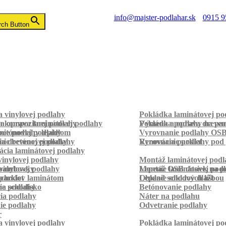
info@majster-podlahar.sk
0915 9
rch Button
 vinylovej podlahy
Pokládka laminátovej po
a kompozitnej podlahy
a oprava laminátovej podlahy
Pokládka podlahy na pa
Výmena a oprava dreven
betónovej podlahy
ie podlahy lepidlom
Vyrovnanie podlahy OS
ie betónovej podlahy
a drevenej podlahy
Vyrovnanie podlahy pod 
Renovácia parkiet
cia laminátovej podlahy
inylovej podlahy
Montáž laminátovej podl
palubovky
vinylovej podlahy
Montáž OSB dosiek na p
Lepenie laminátovej pod
parkiet
schodov laminátom
Lepenie soklových líšt
Obklad schodov dlažbou
a schodisko
ie podlahy
Betónovanie podlahy
cia podlahy
Náter na podlahu
ie podlahy
Odvetranie podlahy
r
 vinylovej podlahy
Pokládka laminátovej po