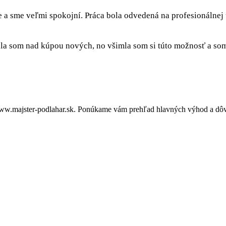
e a sme veľmi spokojní. Práca bola odvedená na profesionálnej
a som nad kúpou nových, no všimla som si túto možnosť a som 
ww.majster-podlahar.sk. Ponúkame vám prehľad hlavných výhod a dôvo