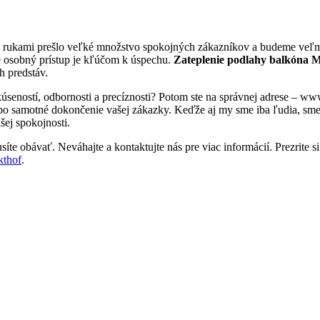
i rukami prešlo veľké množstvo spokojných zákazníkov a budeme veľmi
e osobný prístup je kľúčom k úspechu.
Zateplenie podlahy balkóna 
h predstáv.
kúseností, odbornosti a precíznosti? Potom ste na správnej adrese – 
 po samotné dokončenie vašej zákazky. Keďže aj my sme iba ľudia, sme tu
šej spokojnosti.
te obávať. Neváhajte a kontaktujte nás pre viac informácií. Prezrite si
kthof
.