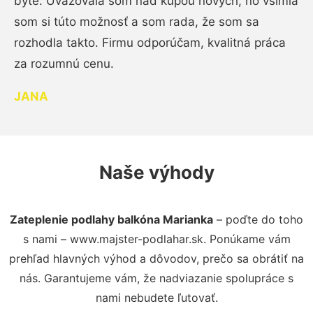
byte. Uvažovala som nad kúpou nových, no všimla
som si túto možnosť a som rada, že som sa
rozhodla takto. Firmu odporúčam, kvalitná práca
za rozumnú cenu.
JANA
Naše výhody
Zateplenie podlahy balkóna Marianka
– poďte do toho
s nami – www.majster-podlahar.sk. Ponúkame vám
prehľad hlavných výhod a dôvodov, prečo sa obrátiť na
nás. Garantujeme vám, že nadviazanie spolupráce s
nami nebudete ľutovať.