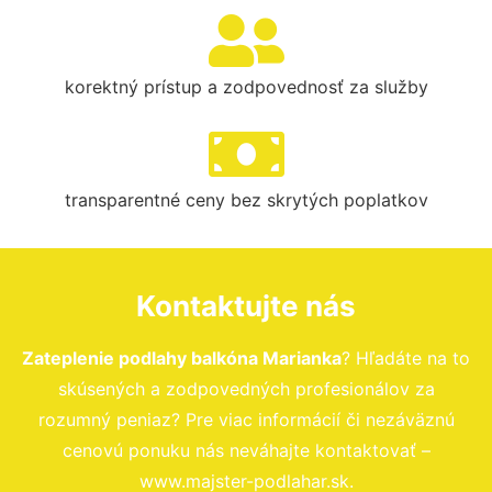
korektný prístup a zodpovednosť za služby
transparentné ceny bez skrytých poplatkov
Kontaktujte nás
Zateplenie podlahy balkóna Marianka
? Hľadáte na to
skúsených a zodpovedných profesionálov za
rozumný peniaz? Pre viac informácií či nezáväznú
cenovú ponuku nás neváhajte kontaktovať –
www.majster-podlahar.sk.