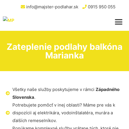
info@majster-podlahar.sk
0915 950 055
Zateplenie podlahy balkóna
Marianka
Všetky naše služby poskytujeme v rámci
Západného
Slovenska
.
Potrebujete pomôcť v inej oblasti? Máme pre vás k
dispozícii aj elektrikára, vodoinštalatéra, murára a
ďalších remeselníkov.
Ponúkame komplexné služby vrátane tých, ktoré nie