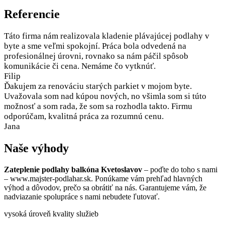
Referencie
Táto firma nám realizovala kladenie plávajúcej podlahy v
byte a sme veľmi spokojní. Práca bola odvedená na
profesionálnej úrovni, rovnako sa nám páčil spôsob
komunikácie či cena. Nemáme čo vytknúť.
Filip
Ďakujem za renováciu starých parkiet v mojom byte.
Uvažovala som nad kúpou nových, no všimla som si túto
možnosť a som rada, že som sa rozhodla takto. Firmu
odporúčam, kvalitná práca za rozumnú cenu.
Jana
Naše výhody
Zateplenie podlahy balkóna Kvetoslavov
– poďte do toho s nami
– www.majster-podlahar.sk. Ponúkame vám prehľad hlavných
výhod a dôvodov, prečo sa obrátiť na nás. Garantujeme vám, že
nadviazanie spolupráce s nami nebudete ľutovať.
vysoká úroveň kvality služieb