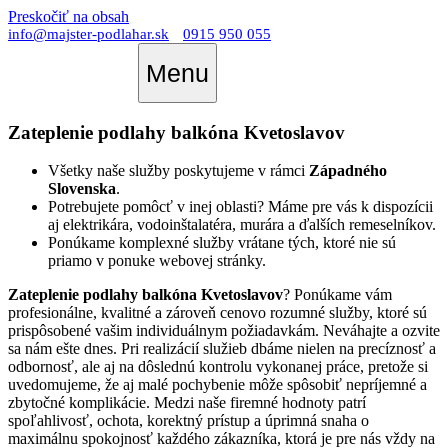
Preskočiť na obsah
info@majster-podlahar.sk
0915 950 055
Menu
Zateplenie podlahy balkóna Kvetoslavov
Všetky naše služby poskytujeme v rámci
Západného
Slovenska
.
Potrebujete pomôcť v inej oblasti? Máme pre vás k dispozícii
aj elektrikára, vodoinštalatéra, murára a ďalších remeselníkov.
Ponúkame komplexné služby vrátane tých, ktoré nie sú
priamo v ponuke webovej stránky.
Zateplenie podlahy balkóna Kvetoslavov
? Ponúkame vám
profesionálne, kvalitné a zároveň cenovo rozumné služby, ktoré sú
prispôsobené vašim individuálnym požiadavkám. Neváhajte a ozvite
sa nám ešte dnes. Pri realizácií služieb dbáme nielen na precíznosť a
odbornosť, ale aj na dôslednú kontrolu vykonanej práce, pretože si
uvedomujeme, že aj malé pochybenie môže spôsobiť nepríjemné a
zbytočné komplikácie. Medzi naše firemné hodnoty patrí
spoľahlivosť, ochota, korektný prístup a úprimná snaha o
maximálnu spokojnosť každého zákazníka, ktorá je pre nás vždy na