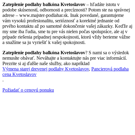
Zateplenie podlahy balkóna Kvetoslavov
– hľadáte istotu v
podobe skúseností, odbornosti a precíznosti? Potom ste na správnej
adrese – www.majster-podlahar.sk. Inak povedané, garantujeme
vám vysokú profesionalitu, serióznosť a korektné jednanie od
prvého kontaktu až po samotné dokončenie vašej zákazky. Keďže aj
my sme iba ľudia, sme tu pre vás nielen počas spolupráce, ale aj v
prípade riešenia prípadnej nespokojnosti, ktorú vždy berieme vážne
a snažíme sa ju vyriešiť k vašej spokojnosti.
Zateplenie podlahy balkóna Kvetoslavov
? S nami sa o výsledok
nemusíte obávať. Neváhajte a kontaktujte nás pre viac informácií.
Prezrite si aj ďalšie naše služby, ako napríklad
Výmena starej drevenej podlahy Kvetoslavov
,
Pancierová podlaha
cena Kvetoslavov
.
Požiadať o cenovú ponuku