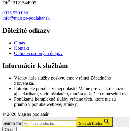
DIČ: 2121544909
0915 950 055
info@majster-podlahar.sk
Dôležité odkazy
O nás
Kontakt
Ochrana osobných údajov
Informácie k službám
Všetky naše služby poskytujeme v rámci Západného
Slovenska.
Potrebujete pomôcť v inej oblasti? Máme pre vás k dispozícii
aj elektrikára, vodoinštalatéra, murára a ďalších remeselníkov.
Ponúkame komplexné služby vrátane tých, ktoré nie sú
priamo v ponuke webovej stránky.
© 2026 Majster podlahár
Search for:
Search Button
Close