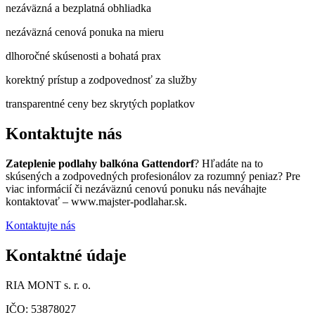
nezáväzná a bezplatná obhliadka
nezáväzná cenová ponuka na mieru
dlhoročné skúsenosti a bohatá prax
korektný prístup a zodpovednosť za služby
transparentné ceny bez skrytých poplatkov
Kontaktujte nás
Zateplenie podlahy balkóna Gattendorf
? Hľadáte na to
skúsených a zodpovedných profesionálov za rozumný peniaz? Pre
viac informácií či nezáväznú cenovú ponuku nás neváhajte
kontaktovať – www.majster-podlahar.sk.
Kontaktujte nás
Kontaktné údaje
RIA MONT s. r. o.
IČO: 53878027