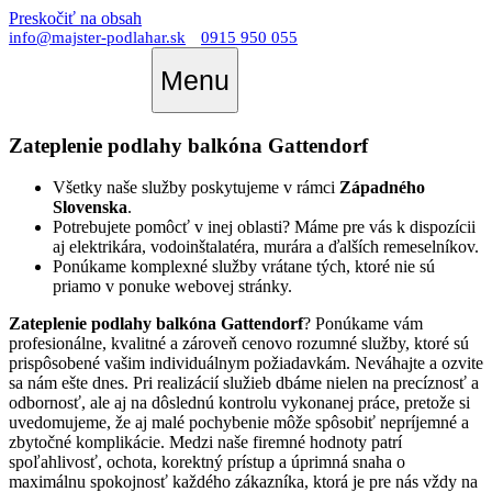
Preskočiť na obsah
info@majster-podlahar.sk
0915 950 055
Menu
Zateplenie podlahy balkóna Gattendorf
Všetky naše služby poskytujeme v rámci
Západného
Slovenska
.
Potrebujete pomôcť v inej oblasti? Máme pre vás k dispozícii
aj elektrikára, vodoinštalatéra, murára a ďalších remeselníkov.
Ponúkame komplexné služby vrátane tých, ktoré nie sú
priamo v ponuke webovej stránky.
Zateplenie podlahy balkóna Gattendorf
? Ponúkame vám
profesionálne, kvalitné a zároveň cenovo rozumné služby, ktoré sú
prispôsobené vašim individuálnym požiadavkám. Neváhajte a ozvite
sa nám ešte dnes. Pri realizácií služieb dbáme nielen na precíznosť a
odbornosť, ale aj na dôslednú kontrolu vykonanej práce, pretože si
uvedomujeme, že aj malé pochybenie môže spôsobiť nepríjemné a
zbytočné komplikácie. Medzi naše firemné hodnoty patrí
spoľahlivosť, ochota, korektný prístup a úprimná snaha o
maximálnu spokojnosť každého zákazníka, ktorá je pre nás vždy na