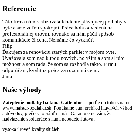
Referencie
Táto firma nám realizovala kladenie plávajúcej podlahy v
byte a sme veľmi spokojní. Práca bola odvedená na
profesionálnej úrovni, rovnako sa nám páčil spôsob
komunikácie či cena. Nemáme čo vytknúť.
Filip
Ďakujem za renováciu starých parkiet v mojom byte.
Uvažovala som nad kúpou nových, no všimla som si túto
možnosť a som rada, že som sa rozhodla takto. Firmu
odporúčam, kvalitná práca za rozumnú cenu.
Jana
Naše výhody
Zateplenie podlahy balkóna Gattendorf
– poďte do toho s nami –
www.majster-podlahar.sk. Ponúkame vám prehľad hlavných výhod
a dôvodov, prečo sa obrátiť na nás. Garantujeme vám, že
nadviazanie spolupráce s nami nebudete ľutovať.
vysoká úroveň kvality služieb