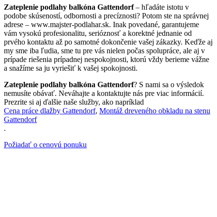
Zateplenie podlahy balkóna Gattendorf
– hľadáte istotu v
podobe skúseností, odbornosti a precíznosti? Potom ste na správnej
adrese – www.majster-podlahar.sk. Inak povedané, garantujeme
vám vysokú profesionalitu, serióznosť a korektné jednanie od
prvého kontaktu až po samotné dokončenie vašej zákazky. Keďže aj
my sme iba ľudia, sme tu pre vás nielen počas spolupráce, ale aj v
prípade riešenia prípadnej nespokojnosti, ktorú vždy berieme vážne
a snažíme sa ju vyriešiť k vašej spokojnosti.
Zateplenie podlahy balkóna Gattendorf
? S nami sa o výsledok
nemusíte obávať. Neváhajte a kontaktujte nás pre viac informácií.
Prezrite si aj ďalšie naše služby, ako napríklad
Cena práce dlažby Gattendorf
,
Montáž dreveného obkladu na stenu
Gattendorf
.
Požiadať o cenovú ponuku