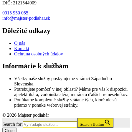
DIČ: 2121544909
0915 950 055
info@majster-podlahar.sk
Dôležité odkazy
O nás
Kontakt
Ochrana osobných údajov
Informácie k službám
Všetky naše služby poskytujeme v rámci Západného
Slovenska.
Potrebujete pomôcť v inej oblasti? Máme pre vás k dispozícii
aj elektrikára, vodoinštalatéra, murára a ďalších remeselníkov.
Ponúkame komplexné služby vrátane tých, ktoré nie sú
priamo v ponuke webovej stránky.
© 2026 Majster podlahár
Search for:
Search Button
Close