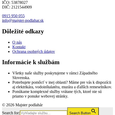
IČO: 53878027
DIČ: 2121544909
0915 950 055
info@majster-podlahar.sk
Dôležité odkazy
O nás
Kontakt
Ochrana osobných údajov
Informácie k službám
Všetky naše služby poskytujeme v rámci Západného
Slovenska.
Potrebujete pomôcť v inej oblasti? Máme pre vás k dispozícii
aj elektrikára, vodoinštalatéra, murára a ďalších remeselníkov.
Ponúkame komplexné služby vrátane tých, ktoré nie sú
priamo v ponuke webovej stránky.
© 2026 Majster podlahár
Search for:
Search Button