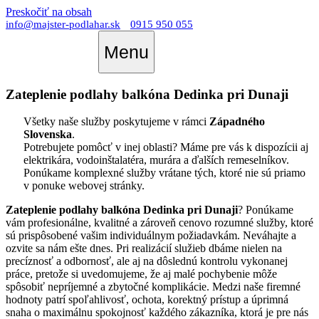
Preskočiť na obsah
info@majster-podlahar.sk
0915 950 055
Menu
Zateplenie podlahy balkóna Dedinka pri Dunaji
Všetky naše služby poskytujeme v rámci
Západného
Slovenska
.
Potrebujete pomôcť v inej oblasti? Máme pre vás k dispozícii aj
elektrikára, vodoinštalatéra, murára a ďalších remeselníkov.
Ponúkame komplexné služby vrátane tých, ktoré nie sú priamo
v ponuke webovej stránky.
Zateplenie podlahy balkóna Dedinka pri Dunaji
? Ponúkame
vám profesionálne, kvalitné a zároveň cenovo rozumné služby, ktoré
sú prispôsobené vašim individuálnym požiadavkám. Neváhajte a
ozvite sa nám ešte dnes. Pri realizácií služieb dbáme nielen na
precíznosť a odbornosť, ale aj na dôslednú kontrolu vykonanej
práce, pretože si uvedomujeme, že aj malé pochybenie môže
spôsobiť nepríjemné a zbytočné komplikácie. Medzi naše firemné
hodnoty patrí spoľahlivosť, ochota, korektný prístup a úprimná
snaha o maximálnu spokojnosť každého zákazníka, ktorá je pre nás