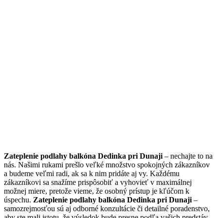
Zateplenie podlahy balkóna Dedinka pri Dunaji
– nechajte to na
nás. Našimi rukami prešlo veľké množstvo spokojných zákazníkov
a budeme veľmi radi, ak sa k nim pridáte aj vy. Každému
zákazníkovi sa snažíme prispôsobiť a vyhovieť v maximálnej
možnej miere, pretože vieme, že osobný prístup je kľúčom k
úspechu.
Zateplenie podlahy balkóna Dedinka pri Dunaji
–
samozrejmosťou sú aj odborné konzultácie či detailné poradenstvo,
aby ste mali istotu, že výsledok bude presne podľa vašich predstáv.