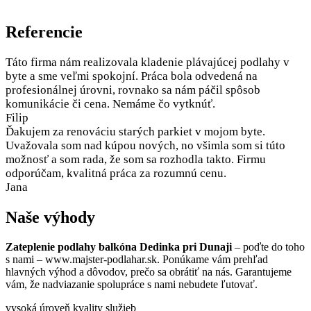
Referencie
Táto firma nám realizovala kladenie plávajúcej podlahy v
byte a sme veľmi spokojní. Práca bola odvedená na
profesionálnej úrovni, rovnako sa nám páčil spôsob
komunikácie či cena. Nemáme čo vytknúť.
Filip
Ďakujem za renováciu starých parkiet v mojom byte.
Uvažovala som nad kúpou nových, no všimla som si túto
možnosť a som rada, že som sa rozhodla takto. Firmu
odporúčam, kvalitná práca za rozumnú cenu.
Jana
Naše výhody
Zateplenie podlahy balkóna Dedinka pri Dunaji
– poďte do toho
s nami – www.majster-podlahar.sk. Ponúkame vám prehľad
hlavných výhod a dôvodov, prečo sa obrátiť na nás. Garantujeme
vám, že nadviazanie spolupráce s nami nebudete ľutovať.
vysoká úroveň kvality služieb