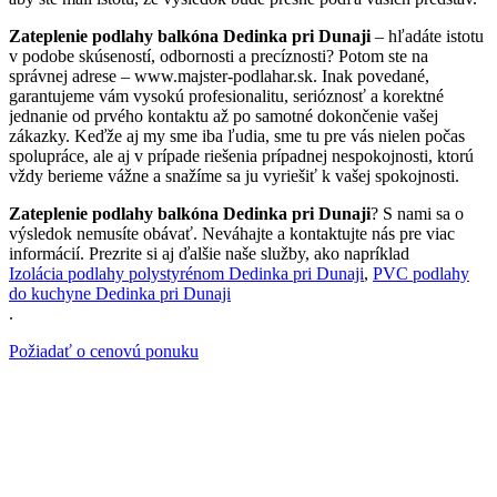
Zateplenie podlahy balkóna Dedinka pri Dunaji
– hľadáte istotu
v podobe skúseností, odbornosti a precíznosti? Potom ste na
správnej adrese – www.majster-podlahar.sk. Inak povedané,
garantujeme vám vysokú profesionalitu, serióznosť a korektné
jednanie od prvého kontaktu až po samotné dokončenie vašej
zákazky. Keďže aj my sme iba ľudia, sme tu pre vás nielen počas
spolupráce, ale aj v prípade riešenia prípadnej nespokojnosti, ktorú
vždy berieme vážne a snažíme sa ju vyriešiť k vašej spokojnosti.
Zateplenie podlahy balkóna Dedinka pri Dunaji
? S nami sa o
výsledok nemusíte obávať. Neváhajte a kontaktujte nás pre viac
informácií. Prezrite si aj ďalšie naše služby, ako napríklad
Izolácia podlahy polystyrénom Dedinka pri Dunaji
,
PVC podlahy
do kuchyne Dedinka pri Dunaji
.
Požiadať o cenovú ponuku