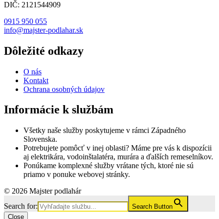
DIČ: 2121544909
0915 950 055
info@majster-podlahar.sk
Dôležité odkazy
O nás
Kontakt
Ochrana osobných údajov
Informácie k službám
Všetky naše služby poskytujeme v rámci Západného
Slovenska.
Potrebujete pomôcť v inej oblasti? Máme pre vás k dispozícii
aj elektrikára, vodoinštalatéra, murára a ďalších remeselníkov.
Ponúkame komplexné služby vrátane tých, ktoré nie sú
priamo v ponuke webovej stránky.
© 2026 Majster podlahár
Search for:
Search Button
Close