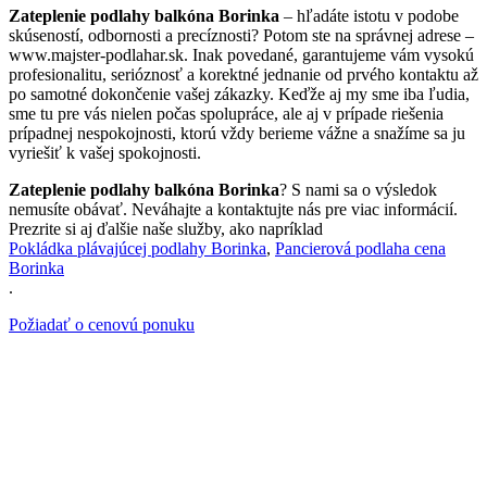
Zateplenie podlahy balkóna Borinka
– hľadáte istotu v podobe
skúseností, odbornosti a precíznosti? Potom ste na správnej adrese –
www.majster-podlahar.sk. Inak povedané, garantujeme vám vysokú
profesionalitu, serióznosť a korektné jednanie od prvého kontaktu až
po samotné dokončenie vašej zákazky. Keďže aj my sme iba ľudia,
sme tu pre vás nielen počas spolupráce, ale aj v prípade riešenia
prípadnej nespokojnosti, ktorú vždy berieme vážne a snažíme sa ju
vyriešiť k vašej spokojnosti.
Zateplenie podlahy balkóna Borinka
? S nami sa o výsledok
nemusíte obávať. Neváhajte a kontaktujte nás pre viac informácií.
Prezrite si aj ďalšie naše služby, ako napríklad
Pokládka plávajúcej podlahy Borinka
,
Pancierová podlaha cena
Borinka
.
Požiadať o cenovú ponuku