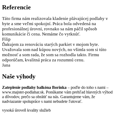
Referencie
Táto firma nám realizovala kladenie plávajúcej podlahy v
byte a sme veľmi spokojní. Práca bola odvedená na
profesionálnej úrovni, rovnako sa nám páčil spôsob
komunikácie či cena. Nemáme čo vytknúť.
Filip
Ďakujem za renováciu starých parkiet v mojom byte.
Uvažovala som nad kúpou nových, no všimla som si túto
možnosť a som rada, že som sa rozhodla takto. Firmu
odporúčam, kvalitná práca za rozumnú cenu.
Jana
Naše výhody
Zateplenie podlahy balkóna Borinka
– poďte do toho s nami –
www.majster-podlahar.sk. Ponúkame vám prehľad hlavných výhod
a dôvodov, prečo sa obrátiť na nás. Garantujeme vám, že
nadviazanie spolupráce s nami nebudete ľutovať.
vysoká úroveň kvality služieb