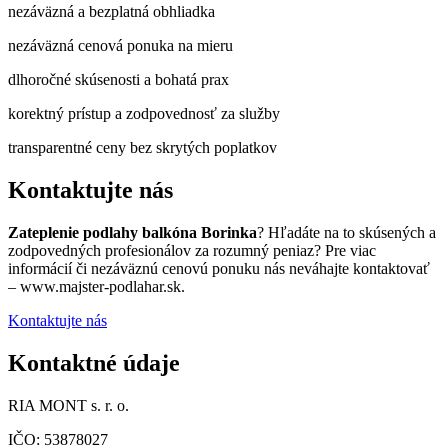
nezáväzná a bezplatná obhliadka
nezáväzná cenová ponuka na mieru
dlhoročné skúsenosti a bohatá prax
korektný prístup a zodpovednosť za služby
transparentné ceny bez skrytých poplatkov
Kontaktujte nás
Zateplenie podlahy balkóna Borinka
? Hľadáte na to skúsených a
zodpovedných profesionálov za rozumný peniaz? Pre viac
informácií či nezáväznú cenovú ponuku nás neváhajte kontaktovať
– www.majster-podlahar.sk.
Kontaktujte nás
Kontaktné údaje
RIA MONT s. r. o.
IČO: 53878027