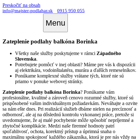
Preskočiť na obsah
info@majster-podlahar.sk
0915 950 055
Menu
Zateplenie podlahy balkóna Borinka
Všetky naše služby poskytujeme v rámci
Západného
Slovenska
.
Potrebujete pomôcť v inej oblasti? Máme pre vás k dispozícii
aj elektrikára, vodoinštalatéra, murára a ďalších remeselníkov.
Ponúkame komplexné služby vrátane tých, ktoré nie sú
priamo v ponuke webovej stránky.
Zateplenie podlahy balkóna Borinka
? Ponúkame vám
profesionálne, kvalitné a zároveň cenovo rozumné služby, ktoré sú
prispôsobené vašim individuálnym požiadavkám. Neváhajte a ozvite
sa nám ešte dnes. Pri realizácií služieb dbáme nielen na precíznosť a
odbornosť, ale aj na dôslednú kontrolu vykonanej práce, pretože si
uvedomujeme, že aj malé pochybenie môže spôsobiť nepríjemné a
zbytočné komplikácie. Medzi naše firemné hodnoty patrí
spoľahlivosť, ochota, korektný prístup a úprimná snaha o
maximálnu spokojnosť každého zákazníka, ktorá je pre nás vždy na