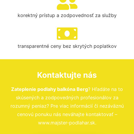
korektný prístup a zodpovednosť za služby
transparentné ceny bez skrytých poplatkov
Kontaktujte nás
Zateplenie podlahy balkóna Berg
? Hľadáte na to
skúsených a zodpovedných profesionálov za
rozumný peniaz? Pre viac informácií či nezáväznú
cenovú ponuku nás neváhajte kontaktovať –
www.majster-podlahar.sk.