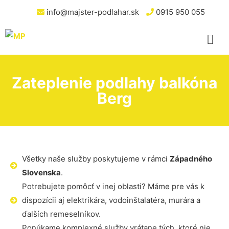
info@majster-podlahar.sk
0915 950 055
Zateplenie podlahy balkóna
Berg
Všetky naše služby poskytujeme v rámci
Západného
Slovenska
.
Potrebujete pomôcť v inej oblasti? Máme pre vás k
dispozícii aj elektrikára, vodoinštalatéra, murára a
ďalších remeselníkov.
Ponúkame komplexné služby vrátane tých, ktoré nie