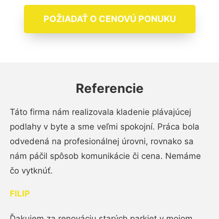
POŽIADAŤ O CENOVÚ PONUKU
Referencie
Táto firma nám realizovala kladenie plávajúcej
podlahy v byte a sme veľmi spokojní. Práca bola
odvedená na profesionálnej úrovni, rovnako sa
nám páčil spôsob komunikácie či cena. Nemáme
čo vytknúť.
FILIP
Ďakujem za renováciu starých parkiet v mojom