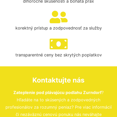
dlhoročné skúsenosti a bohatá prax
korektný prístup a zodpovednosť za služby
transparentné ceny bez skrytých poplatkov
Kontaktujte nás
Zateplenie pod plávajúcu podlahu Zurndorf
?
Hľadáte na to skúsených a zodpovedných
profesionálov za rozumný peniaz? Pre viac informácií
či nezáväznú cenovú ponuku nás neváhajte