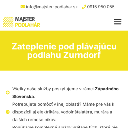
info@majster-podlahar.sk
0915 950 055
Zateplenie pod plávajúcu
podlahu Zurndorf
Všetky naše služby poskytujeme v rámci
Západného
Slovenska
.
Potrebujete pomôcť v inej oblasti? Máme pre vás k
dispozícii aj elektrikára, vodoinštalatéra, murára a
ďalších remeselníkov.
Ponúkame komplexné služby vrátane tých, ktoré nie