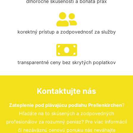
dlhoročné skúsenosti a bohatá prax
korektný prístup a zodpovednosť za služby
transparentné ceny bez skrytých poplatkov
Kontaktujte nás
Zateplenie pod plávajúcu podlahu Prellenkirchen
?
Hľadáte na to skúsených a zodpovedných
profesionálov za rozumný peniaz? Pre viac informácií
či nezáväznú cenovú ponuku nás neváhajte