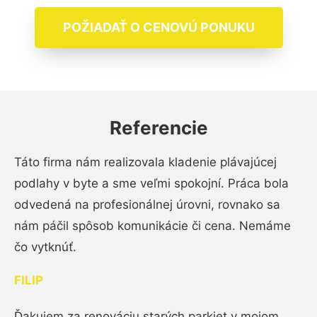
POŽIADAŤ O CENOVÚ PONUKU
Referencie
Táto firma nám realizovala kladenie plávajúcej
podlahy v byte a sme veľmi spokojní. Práca bola
odvedená na profesionálnej úrovni, rovnako sa
nám páčil spôsob komunikácie či cena. Nemáme
čo vytknúť.
FILIP
Ďakujem za renováciu starých parkiet v mojom