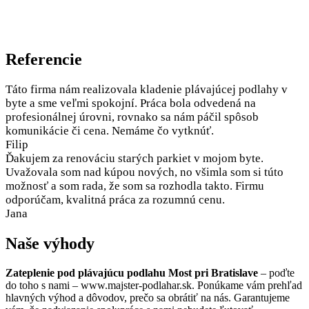
Referencie
Táto firma nám realizovala kladenie plávajúcej podlahy v
byte a sme veľmi spokojní. Práca bola odvedená na
profesionálnej úrovni, rovnako sa nám páčil spôsob
komunikácie či cena. Nemáme čo vytknúť.
Filip
Ďakujem za renováciu starých parkiet v mojom byte.
Uvažovala som nad kúpou nových, no všimla som si túto
možnosť a som rada, že som sa rozhodla takto. Firmu
odporúčam, kvalitná práca za rozumnú cenu.
Jana
Naše výhody
Zateplenie pod plávajúcu podlahu Most pri Bratislave
– poďte
do toho s nami – www.majster-podlahar.sk. Ponúkame vám prehľad
hlavných výhod a dôvodov, prečo sa obrátiť na nás. Garantujeme