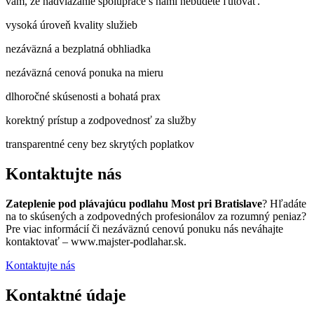
vám, že nadviazanie spolupráce s nami nebudete ľutovať.
vysoká úroveň kvality služieb
nezáväzná a bezplatná obhliadka
nezáväzná cenová ponuka na mieru
dlhoročné skúsenosti a bohatá prax
korektný prístup a zodpovednosť za služby
transparentné ceny bez skrytých poplatkov
Kontaktujte nás
Zateplenie pod plávajúcu podlahu Most pri Bratislave
? Hľadáte
na to skúsených a zodpovedných profesionálov za rozumný peniaz?
Pre viac informácií či nezáväznú cenovú ponuku nás neváhajte
kontaktovať – www.majster-podlahar.sk.
Kontaktujte nás
Kontaktné údaje