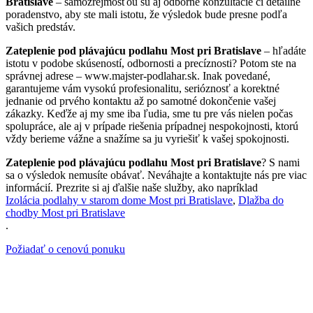
Bratislave
– samozrejmosťou sú aj odborné konzultácie či detailné
poradenstvo, aby ste mali istotu, že výsledok bude presne podľa
vašich predstáv.
Zateplenie pod plávajúcu podlahu Most pri Bratislave
– hľadáte
istotu v podobe skúseností, odbornosti a precíznosti? Potom ste na
správnej adrese – www.majster-podlahar.sk. Inak povedané,
garantujeme vám vysokú profesionalitu, serióznosť a korektné
jednanie od prvého kontaktu až po samotné dokončenie vašej
zákazky. Keďže aj my sme iba ľudia, sme tu pre vás nielen počas
spolupráce, ale aj v prípade riešenia prípadnej nespokojnosti, ktorú
vždy berieme vážne a snažíme sa ju vyriešiť k vašej spokojnosti.
Zateplenie pod plávajúcu podlahu Most pri Bratislave
? S nami
sa o výsledok nemusíte obávať. Neváhajte a kontaktujte nás pre viac
informácií. Prezrite si aj ďalšie naše služby, ako napríklad
Izolácia podlahy v starom dome Most pri Bratislave
,
Dlažba do
chodby Most pri Bratislave
.
Požiadať o cenovú ponuku