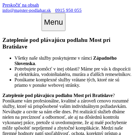
Preskočiť na obsah
info@majster-podlahar.sk
0915 950 055
Menu
Zateplenie pod plávajúcu podlahu Most pri
Bratislave
Všetky naše služby poskytujeme v rámci
Západného
Slovenska
.
Potrebujete pomôcť v inej oblasti? Máme pre vás k dispozícii
aj elektrikára, vodoinštalatéra, murára a ďalších remeselníkov.
Ponúkame komplexné služby vrátane tých, ktoré nie sú
priamo v ponuke webovej stránky.
Zateplenie pod plávajúcu podlahu Most pri Bratislave
?
Ponúkame vám profesionálne, kvalitné a zároveň cenovo rozumné
služby, ktoré sú prispôsobené vašim individuálnym požiadavkám.
Neváhajte a ozvite sa nám ešte dnes. Pri realizácií služieb dbáme
nielen na precíznosť a odbornosť, ale aj na dôslednú kontrolu
vykonanej práce, pretože si uvedomujeme, že aj malé pochybenie
môže spôsobiť nepríjemné a zbytočné komplikácie. Medzi naše
firemné hodnoty patrí spoľahlivosť, ochota, korektný prístup a