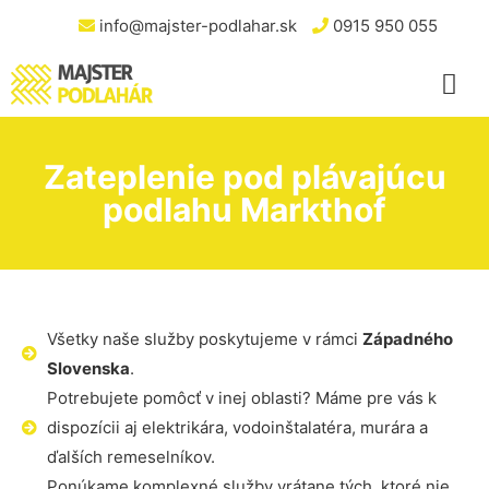
info@majster-podlahar.sk
0915 950 055
Zateplenie pod plávajúcu
podlahu Markthof
Všetky naše služby poskytujeme v rámci
Západného
Slovenska
.
Potrebujete pomôcť v inej oblasti? Máme pre vás k
dispozícii aj elektrikára, vodoinštalatéra, murára a
ďalších remeselníkov.
Ponúkame komplexné služby vrátane tých, ktoré nie