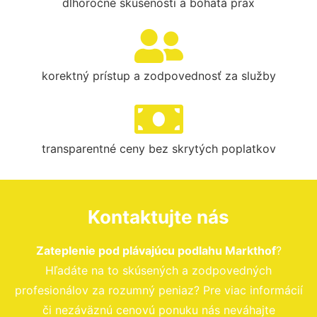
dlhoročné skúsenosti a bohatá prax
korektný prístup a zodpovednosť za služby
transparentné ceny bez skrytých poplatkov
Kontaktujte nás
Zateplenie pod plávajúcu podlahu Markthof
?
Hľadáte na to skúsených a zodpovedných
profesionálov za rozumný peniaz? Pre viac informácií
či nezáväznú cenovú ponuku nás neváhajte