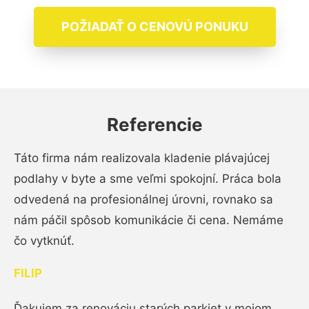
POŽIADAŤ O CENOVÚ PONUKU
Referencie
Táto firma nám realizovala kladenie plávajúcej
podlahy v byte a sme veľmi spokojní. Práca bola
odvedená na profesionálnej úrovni, rovnako sa
nám páčil spôsob komunikácie či cena. Nemáme
čo vytknúť.
FILIP
Ďakujem za renováciu starých parkiet v mojom