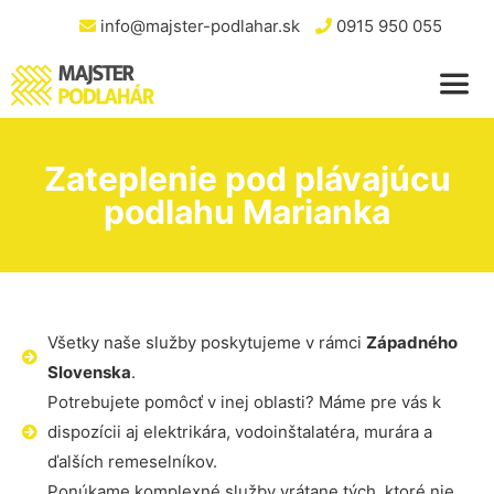
info@majster-podlahar.sk
0915 950 055
Zateplenie pod plávajúcu
podlahu Marianka
Všetky naše služby poskytujeme v rámci
Západného
Slovenska
.
Potrebujete pomôcť v inej oblasti? Máme pre vás k
dispozícii aj elektrikára, vodoinštalatéra, murára a
ďalších remeselníkov.
Ponúkame komplexné služby vrátane tých, ktoré nie