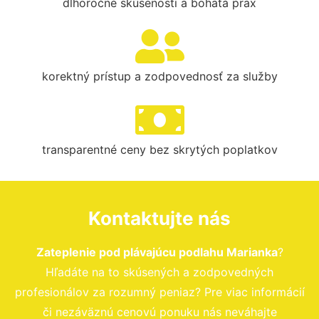
dlhoročné skúsenosti a bohatá prax
korektný prístup a zodpovednosť za služby
transparentné ceny bez skrytých poplatkov
Kontaktujte nás
Zateplenie pod plávajúcu podlahu Marianka
?
Hľadáte na to skúsených a zodpovedných
profesionálov za rozumný peniaz? Pre viac informácií
či nezáväznú cenovú ponuku nás neváhajte