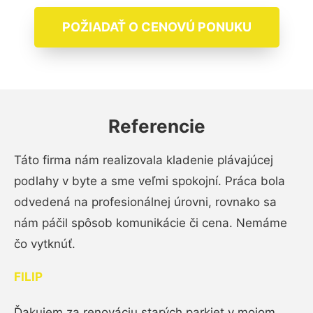
POŽIADAŤ O CENOVÚ PONUKU
Referencie
Táto firma nám realizovala kladenie plávajúcej
podlahy v byte a sme veľmi spokojní. Práca bola
odvedená na profesionálnej úrovni, rovnako sa
nám páčil spôsob komunikácie či cena. Nemáme
čo vytknúť.
FILIP
Ďakujem za renováciu starých parkiet v mojom