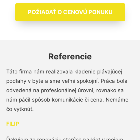
POŽIADAŤ O CENOVÚ PONUKU
Referencie
Táto firma nám realizovala kladenie plávajúcej
podlahy v byte a sme veľmi spokojní. Práca bola
odvedená na profesionálnej úrovni, rovnako sa
nám páčil spôsob komunikácie či cena. Nemáme
čo vytknúť.
FILIP
Ďakujem za renováciu starých parkiet v mojom