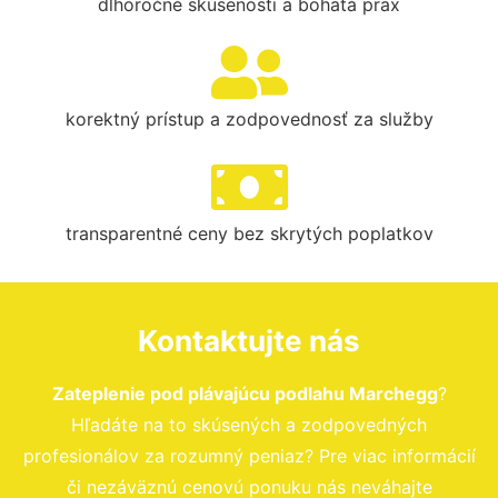
dlhoročné skúsenosti a bohatá prax
korektný prístup a zodpovednosť za služby
transparentné ceny bez skrytých poplatkov
Kontaktujte nás
Zateplenie pod plávajúcu podlahu Marchegg
?
Hľadáte na to skúsených a zodpovedných
profesionálov za rozumný peniaz? Pre viac informácií
či nezáväznú cenovú ponuku nás neváhajte