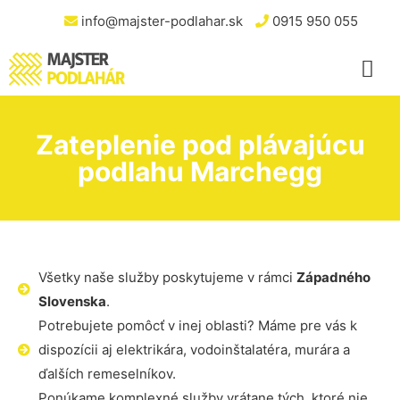
info@majster-podlahar.sk
0915 950 055
Zateplenie pod plávajúcu
podlahu Marchegg
Všetky naše služby poskytujeme v rámci
Západného
Slovenska
.
Potrebujete pomôcť v inej oblasti? Máme pre vás k
dispozícii aj elektrikára, vodoinštalatéra, murára a
ďalších remeselníkov.
Ponúkame komplexné služby vrátane tých, ktoré nie