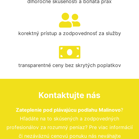
dlhoročné skúsenosti a bohatá prax
korektný prístup a zodpovednosť za služby
transparentné ceny bez skrytých poplatkov
Kontaktujte nás
Zateplenie pod plávajúcu podlahu Malinovo
?
Hľadáte na to skúsených a zodpovedných
profesionálov za rozumný peniaz? Pre viac informácií
či nezáväznú cenovú ponuku nás neváhajte