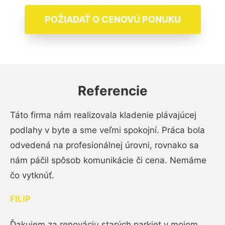
POŽIADAŤ O CENOVÚ PONUKU
Referencie
Táto firma nám realizovala kladenie plávajúcej
podlahy v byte a sme veľmi spokojní. Práca bola
odvedená na profesionálnej úrovni, rovnako sa
nám páčil spôsob komunikácie či cena. Nemáme
čo vytknúť.
FILIP
Ďakujem za renováciu starých parkiet v mojom