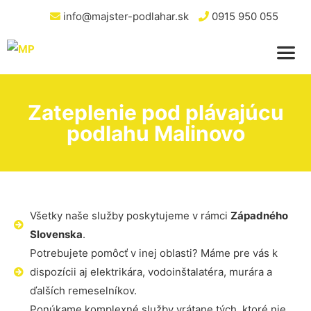
info@majster-podlahar.sk
0915 950 055
Zateplenie pod plávajúcu
podlahu Malinovo
Všetky naše služby poskytujeme v rámci
Západného
Slovenska
.
Potrebujete pomôcť v inej oblasti? Máme pre vás k
dispozícii aj elektrikára, vodoinštalatéra, murára a
ďalších remeselníkov.
Ponúkame komplexné služby vrátane tých, ktoré nie