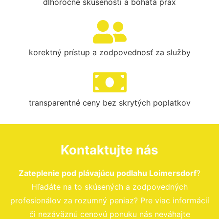
dlhoročné skúsenosti a bohatá prax
korektný prístup a zodpovednosť za služby
transparentné ceny bez skrytých poplatkov
Kontaktujte nás
Zateplenie pod plávajúcu podlahu Loimersdorf
?
Hľadáte na to skúsených a zodpovedných
profesionálov za rozumný peniaz? Pre viac informácií
či nezáväznú cenovú ponuku nás neváhajte