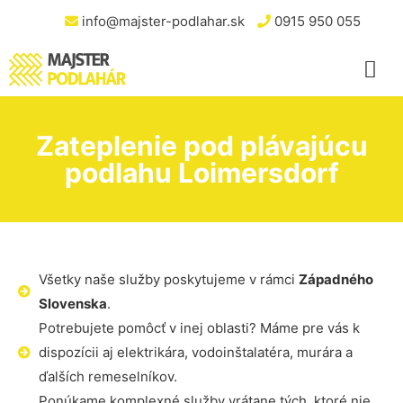
info@majster-podlahar.sk
0915 950 055
Zateplenie pod plávajúcu
podlahu Loimersdorf
Všetky naše služby poskytujeme v rámci
Západného
Slovenska
.
Potrebujete pomôcť v inej oblasti? Máme pre vás k
dispozícii aj elektrikára, vodoinštalatéra, murára a
ďalších remeselníkov.
Ponúkame komplexné služby vrátane tých, ktoré nie