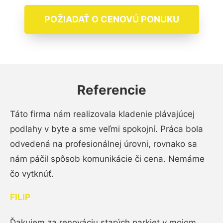
POŽIADAŤ O CENOVÚ PONUKU
Referencie
Táto firma nám realizovala kladenie plávajúcej
podlahy v byte a sme veľmi spokojní. Práca bola
odvedená na profesionálnej úrovni, rovnako sa
nám páčil spôsob komunikácie či cena. Nemáme
čo vytknúť.
FILIP
Ďakujem za renováciu starých parkiet v mojom