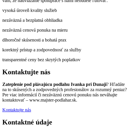
vám, že nadviazanie spolupráce s nami nebudete ľutovať.
vysoká úroveň kvality služieb
nezáväzná a bezplatná obhliadka
nezáväzná cenová ponuka na mieru
dlhoročné skúsenosti a bohatá prax
korektný prístup a zodpovednosť za služby
transparentné ceny bez skrytých poplatkov
Kontaktujte nás
Zateplenie pod plávajúcu podlahu Ivanka pri Dunaji
? Hľadáte
na to skúsených a zodpovedných profesionálov za rozumný peniaz?
Pre viac informácií či nezáväznú cenovú ponuku nás neváhajte
kontaktovať – www.majster-podlahar.sk.
Kontaktujte nás
Kontaktné údaje