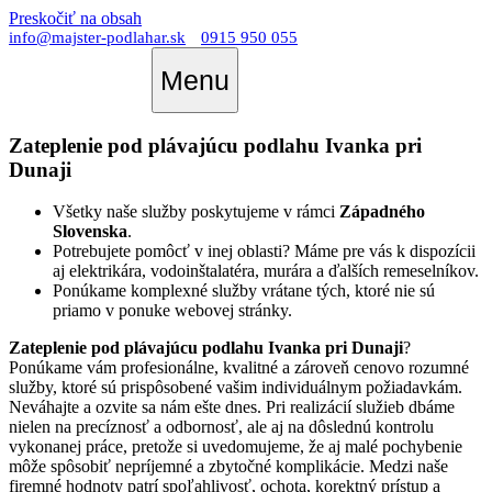
Preskočiť na obsah
info@majster-podlahar.sk
0915 950 055
Menu
Zateplenie pod plávajúcu podlahu Ivanka pri
Dunaji
Všetky naše služby poskytujeme v rámci
Západného
Slovenska
.
Potrebujete pomôcť v inej oblasti? Máme pre vás k dispozícii
aj elektrikára, vodoinštalatéra, murára a ďalších remeselníkov.
Ponúkame komplexné služby vrátane tých, ktoré nie sú
priamo v ponuke webovej stránky.
Zateplenie pod plávajúcu podlahu Ivanka pri Dunaji
?
Ponúkame vám profesionálne, kvalitné a zároveň cenovo rozumné
služby, ktoré sú prispôsobené vašim individuálnym požiadavkám.
Neváhajte a ozvite sa nám ešte dnes. Pri realizácií služieb dbáme
nielen na precíznosť a odbornosť, ale aj na dôslednú kontrolu
vykonanej práce, pretože si uvedomujeme, že aj malé pochybenie
môže spôsobiť nepríjemné a zbytočné komplikácie. Medzi naše
firemné hodnoty patrí spoľahlivosť, ochota, korektný prístup a