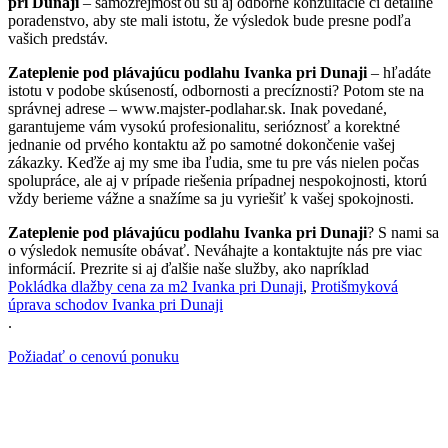
pri Dunaji
– samozrejmosťou sú aj odborné konzultácie či detailné
poradenstvo, aby ste mali istotu, že výsledok bude presne podľa
vašich predstáv.
Zateplenie pod plávajúcu podlahu Ivanka pri Dunaji
– hľadáte
istotu v podobe skúseností, odbornosti a precíznosti? Potom ste na
správnej adrese – www.majster-podlahar.sk. Inak povedané,
garantujeme vám vysokú profesionalitu, serióznosť a korektné
jednanie od prvého kontaktu až po samotné dokončenie vašej
zákazky. Keďže aj my sme iba ľudia, sme tu pre vás nielen počas
spolupráce, ale aj v prípade riešenia prípadnej nespokojnosti, ktorú
vždy berieme vážne a snažíme sa ju vyriešiť k vašej spokojnosti.
Zateplenie pod plávajúcu podlahu Ivanka pri Dunaji
? S nami sa
o výsledok nemusíte obávať. Neváhajte a kontaktujte nás pre viac
informácií. Prezrite si aj ďalšie naše služby, ako napríklad
Pokládka dlažby cena za m2 Ivanka pri Dunaji
,
Protišmyková
úprava schodov Ivanka pri Dunaji
.
Požiadať o cenovú ponuku