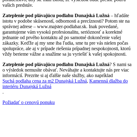
vašich predstáv.
Zateplenie pod plávajúcu podlahu Dunajská Lužná
– hľadáte
istotu v podobe skúseností, odbornosti a precíznosti? Potom ste na
správnej adrese – www.majster-podlahar.sk. Inak povedané,
garantujeme vám vysokú profesionalitu, serióznosť a korektné
jednanie od prvého kontaktu až po samotné dokončenie vašej
zákazky. Keďže aj my sme iba ľudia, sme tu pre vás nielen počas
spolupráce, ale aj v prípade riešenia prípadnej nespokojnosti, ktorú
vždy berieme vážne a snažíme sa ju vyriešiť k vašej spokojnosti.
Zateplenie pod plávajúcu podlahu Dunajská Lužná
? S nami sa
o výsledok nemusíte obávať. Neváhajte a kontaktujte nás pre viac
informácií. Prezrite si aj ďalšie naše služby, ako napríklad
Suchá podlaha cena za m2 Dunajská Lužná
,
Kamenná dlažba do
interiéru Dunajská Lužná
.
Požiadať o cenovú ponuku