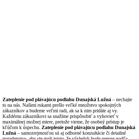
Zateplenie pod plávajúcu podlahu Dunajská Lužná
– nechajte
to na nás. Našimi rukami prešlo veľké množstvo spokojných
zákazníkov a budeme veľmi radi, ak sa k nim pridáte aj vy.
Každému zákazníkovi sa snažíme prispôsobiť a vyhovieť v
maximálnej možnej miere, pretože vieme, že osobný prístup je
kľúčom k úspechu.
Zateplenie pod plávajúcu podlahu Dunajská
Lužná
– samozrejmosťou sú aj odborné konzultácie či detailné
poradenstvo, aby ste mali istotu, že výsledok bude presne podľa