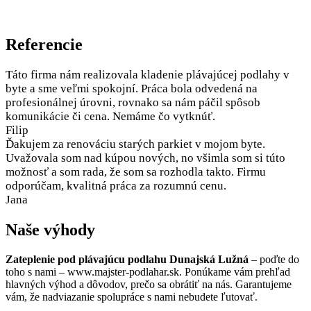
Referencie
Táto firma nám realizovala kladenie plávajúcej podlahy v
byte a sme veľmi spokojní. Práca bola odvedená na
profesionálnej úrovni, rovnako sa nám páčil spôsob
komunikácie či cena. Nemáme čo vytknúť.
Filip
Ďakujem za renováciu starých parkiet v mojom byte.
Uvažovala som nad kúpou nových, no všimla som si túto
možnosť a som rada, že som sa rozhodla takto. Firmu
odporúčam, kvalitná práca za rozumnú cenu.
Jana
Naše výhody
Zateplenie pod plávajúcu podlahu Dunajská Lužná
– poďte do
toho s nami – www.majster-podlahar.sk. Ponúkame vám prehľad
hlavných výhod a dôvodov, prečo sa obrátiť na nás. Garantujeme
vám, že nadviazanie spolupráce s nami nebudete ľutovať.