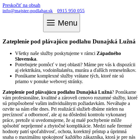
Preskočiť na obsah
info@majster-podlahar.sk
0915 950 055
Menu
Zateplenie pod plávajúcu podlahu Dunajská Lužná
Všetky naše služby poskytujeme v rámci
Západného
Slovenska
.
Potrebujete pomôcť v inej oblasti? Máme pre vás k dispozícii
aj elektrikára, vodoinštalatéra, murára a ďalších remeselníkov.
Ponúkame komplexné služby vrátane tých, ktoré nie sú
priamo v ponuke webovej stránky.
Zateplenie pod plávajúcu podlahu Dunajská Lužná
? Ponúkame
vám profesionálne, kvalitné a zároveň cenovo rozumné služby, ktoré
sú prispôsobené vašim individuálnym požiadavkám. Neváhajte a
ozvite sa nám ešte dnes. Pri realizácií služieb dbáme nielen na
precíznosť a odbornosť, ale aj na dôslednú kontrolu vykonanej
práce, pretože si uvedomujeme, že aj malé pochybenie môže
spôsobiť nepríjemné a zbytočné komplikácie. Medzi naše firemné
hodnoty patrí spoľahlivosť, ochota, korektný prístup a úprimná
snaha o maximálnu spokojnosť každého zákazníka, ktorá je pre nás