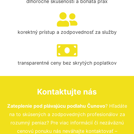
dlhoročné skúsenosti a bohatá prax
korektný prístup a zodpovednosť za služby
transparentné ceny bez skrytých poplatkov
Kontaktujte nás
Zateplenie pod plávajúcu podlahu Čunovo
? Hľadáte
na to skúsených a zodpovedných profesionálov za
rozumný peniaz? Pre viac informácií či nezáväznú
cenovú ponuku nás neváhajte kontaktovať –