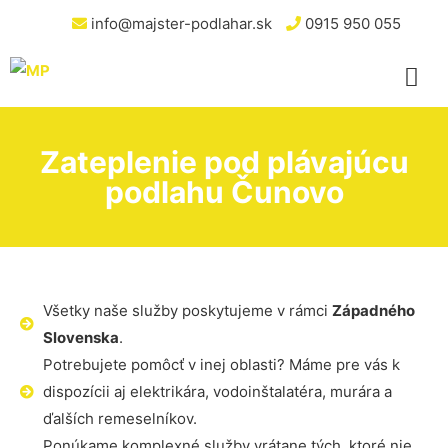
info@majster-podlahar.sk
0915 950 055
Zateplenie pod plávajúcu
podlahu Čunovo
Všetky naše služby poskytujeme v rámci
Západného
Slovenska
.
Potrebujete pomôcť v inej oblasti? Máme pre vás k
dispozícii aj elektrikára, vodoinštalatéra, murára a
ďalších remeselníkov.
Ponúkame komplexné služby vrátane tých, ktoré nie