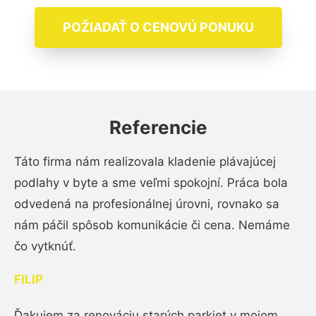
POŽIADAŤ O CENOVÚ PONUKU
Referencie
Táto firma nám realizovala kladenie plávajúcej
podlahy v byte a sme veľmi spokojní. Práca bola
odvedená na profesionálnej úrovni, rovnako sa
nám páčil spôsob komunikácie či cena. Nemáme
čo vytknúť.
FILIP
Ďakujem za renováciu starých parkiet v mojom