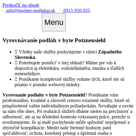
Preskočiť na obsah
info@majster-podlahar.sk
0915 950 055
Menu
Vyrovnávanie podláh v byte Potzneusield
Všetky naše služby poskytujeme v rámci
Západného
Slovenska
.
Potrebujete pomôcť v inej oblasti? Máme pre vás k
dispozícii aj elektrikára, vodoinštalatéra, murára a ďalších
remeselníkov.
Ponúkame komplexné služby vrátane tých, ktoré nie sú
priamo v ponuke webovej stránky.
Vyrovnanie podlahy v byte Potzneusield
? Ponúkame vám
profesionálne, kvalitné a zároveň cenovo rozumné služby, ktoré sú
prispôsobené vašim individuálnym požiadavkám. Neváhajte a ozvite
sa nám ešte dnes. Pri realizácií služieb dbáme nielen na precíznosť a
odbornosť, ale aj na dôslednú kontrolu vykonanej práce, pretože si
uvedomujeme, že aj malé pochybenie môže spôsobiť nepríjemné a
zbytočné komplikácie. Medzi naše firemné hodnoty patrí
spoľahlivosť, ochota, korektný prístup a úprimná snaha o