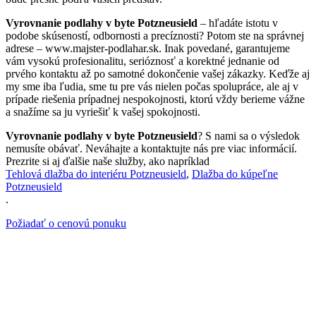
Vyrovnanie podlahy v byte Potzneusield
– hľadáte istotu v
podobe skúseností, odbornosti a precíznosti? Potom ste na správnej
adrese – www.majster-podlahar.sk. Inak povedané, garantujeme
vám vysokú profesionalitu, serióznosť a korektné jednanie od
prvého kontaktu až po samotné dokončenie vašej zákazky. Keďže aj
my sme iba ľudia, sme tu pre vás nielen počas spolupráce, ale aj v
prípade riešenia prípadnej nespokojnosti, ktorú vždy berieme vážne
a snažíme sa ju vyriešiť k vašej spokojnosti.
Vyrovnanie podlahy v byte Potzneusield
? S nami sa o výsledok
nemusíte obávať. Neváhajte a kontaktujte nás pre viac informácií.
Prezrite si aj ďalšie naše služby, ako napríklad
Tehlová dlažba do interiéru Potzneusield
,
Dlažba do kúpeľne
Potzneusield
.
Požiadať o cenovú ponuku