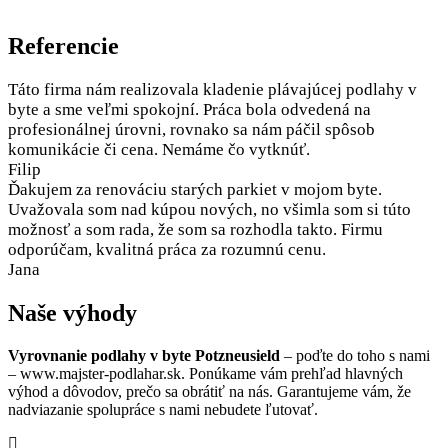
Referencie
Táto firma nám realizovala kladenie plávajúcej podlahy v
byte a sme veľmi spokojní. Práca bola odvedená na
profesionálnej úrovni, rovnako sa nám páčil spôsob
komunikácie či cena. Nemáme čo vytknúť.
Filip
Ďakujem za renováciu starých parkiet v mojom byte.
Uvažovala som nad kúpou nových, no všimla som si túto
možnosť a som rada, že som sa rozhodla takto. Firmu
odporúčam, kvalitná práca za rozumnú cenu.
Jana
Naše výhody
Vyrovnanie podlahy v byte Potzneusield
– poďte do toho s nami
– www.majster-podlahar.sk. Ponúkame vám prehľad hlavných
výhod a dôvodov, prečo sa obrátiť na nás. Garantujeme vám, že
nadviazanie spolupráce s nami nebudete ľutovať.