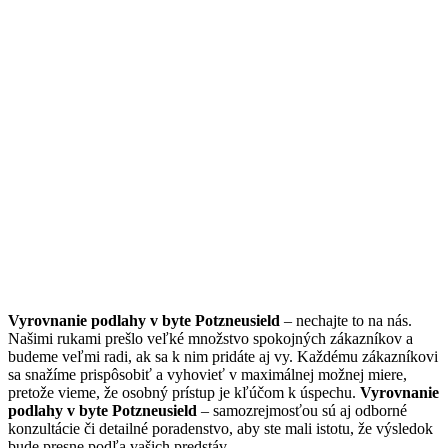
Vyrovnanie podlahy v byte Potzneusield
– nechajte to na nás.
Našimi rukami prešlo veľké množstvo spokojných zákazníkov a
budeme veľmi radi, ak sa k nim pridáte aj vy. Každému zákazníkovi
sa snažíme prispôsobiť a vyhovieť v maximálnej možnej miere,
pretože vieme, že osobný prístup je kľúčom k úspechu.
Vyrovnanie
podlahy v byte Potzneusield
– samozrejmosťou sú aj odborné
konzultácie či detailné poradenstvo, aby ste mali istotu, že výsledok
bude presne podľa vašich predstáv.