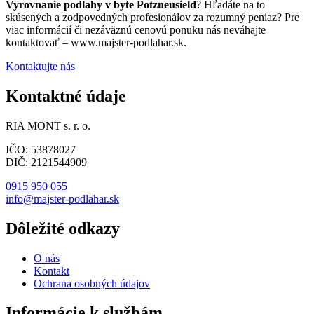
Vyrovnanie podlahy v byte Potzneusield
? Hľadáte na to
skúsených a zodpovedných profesionálov za rozumný peniaz? Pre
viac informácií či nezáväznú cenovú ponuku nás neváhajte
kontaktovať – www.majster-podlahar.sk.
Kontaktujte nás
Kontaktné údaje
RIA MONT s. r. o.
IČO: 53878027
DIČ: 2121544909
0915 950 055
info@majster-podlahar.sk
Dôležité odkazy
O nás
Kontakt
Ochrana osobných údajov
Informácie k službám