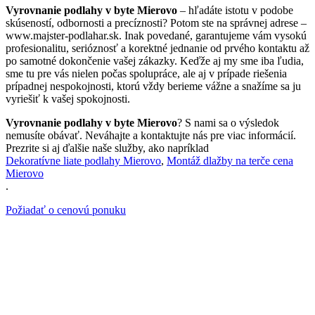
Vyrovnanie podlahy v byte Mierovo
– hľadáte istotu v podobe
skúseností, odbornosti a precíznosti? Potom ste na správnej adrese –
www.majster-podlahar.sk. Inak povedané, garantujeme vám vysokú
profesionalitu, serióznosť a korektné jednanie od prvého kontaktu až
po samotné dokončenie vašej zákazky. Keďže aj my sme iba ľudia,
sme tu pre vás nielen počas spolupráce, ale aj v prípade riešenia
prípadnej nespokojnosti, ktorú vždy berieme vážne a snažíme sa ju
vyriešiť k vašej spokojnosti.
Vyrovnanie podlahy v byte Mierovo
? S nami sa o výsledok
nemusíte obávať. Neváhajte a kontaktujte nás pre viac informácií.
Prezrite si aj ďalšie naše služby, ako napríklad
Dekoratívne liate podlahy Mierovo
,
Montáž dlažby na terče cena
Mierovo
.
Požiadať o cenovú ponuku