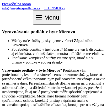
Preskočiť na obsah
info@majster-podlahar.sk
0915 950 055
Menu
Vyrovnávanie podláh v byte Mierovo
Všetky naše služby poskytujeme v rámci
Západného
Slovenska
.
Potrebujete pomôcť v inej oblasti? Máme pre vás k dispozícii
aj elektrikára, vodoinštalatéra, murára a ďalších remeselníkov.
Ponúkame komplexné služby vrátane tých, ktoré nie sú
priamo v ponuke webovej stránky.
Vyrovnanie podlahy v byte Mierovo
? Ponúkame vám
profesionálne, kvalitné a zároveň cenovo rozumné služby, ktoré sú
prispôsobené vašim individuálnym požiadavkám. Neváhajte a ozvite
sa nám ešte dnes. Pri realizácií služieb dbáme nielen na precíznosť a
odbornosť, ale aj na dôslednú kontrolu vykonanej práce, pretože si
uvedomujeme, že aj malé pochybenie môže spôsobiť nepríjemné a
zbytočné komplikácie. Medzi naše firemné hodnoty patrí
spoľahlivosť, ochota, korektný prístup a úprimná snaha o
maximálnu spokojnosť každého zákazníka, ktorá je pre nás vždy na