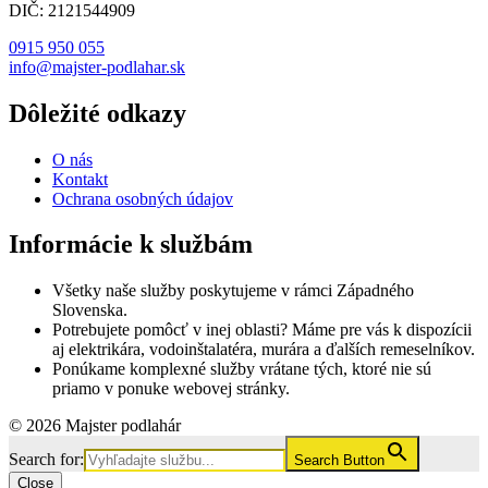
DIČ: 2121544909
0915 950 055
info@majster-podlahar.sk
Dôležité odkazy
O nás
Kontakt
Ochrana osobných údajov
Informácie k službám
Všetky naše služby poskytujeme v rámci Západného
Slovenska.
Potrebujete pomôcť v inej oblasti? Máme pre vás k dispozícii
aj elektrikára, vodoinštalatéra, murára a ďalších remeselníkov.
Ponúkame komplexné služby vrátane tých, ktoré nie sú
priamo v ponuke webovej stránky.
© 2026 Majster podlahár
Search for:
Search Button
Close