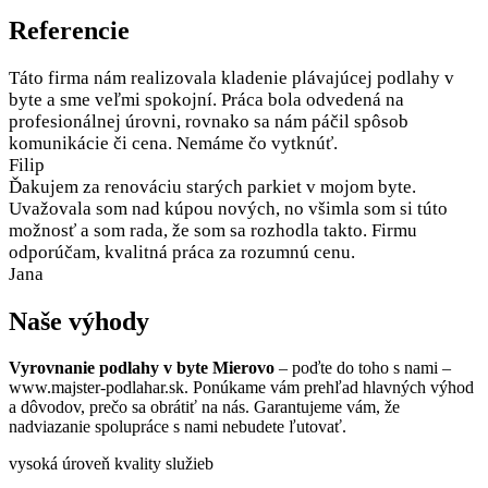
Referencie
Táto firma nám realizovala kladenie plávajúcej podlahy v
byte a sme veľmi spokojní. Práca bola odvedená na
profesionálnej úrovni, rovnako sa nám páčil spôsob
komunikácie či cena. Nemáme čo vytknúť.
Filip
Ďakujem za renováciu starých parkiet v mojom byte.
Uvažovala som nad kúpou nových, no všimla som si túto
možnosť a som rada, že som sa rozhodla takto. Firmu
odporúčam, kvalitná práca za rozumnú cenu.
Jana
Naše výhody
Vyrovnanie podlahy v byte Mierovo
– poďte do toho s nami –
www.majster-podlahar.sk. Ponúkame vám prehľad hlavných výhod
a dôvodov, prečo sa obrátiť na nás. Garantujeme vám, že
nadviazanie spolupráce s nami nebudete ľutovať.
vysoká úroveň kvality služieb