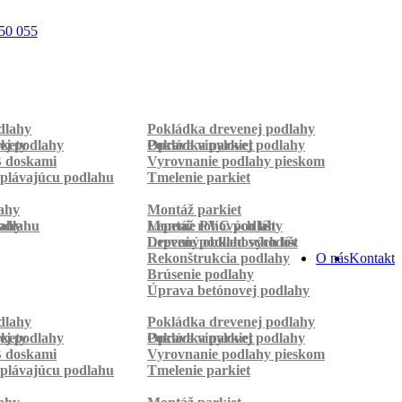
50 055
dlahy
Pokládka drevenej podlahy
rkety
ej podlahy
Pokládka parkiet
Oprava vinylovej podlahy
B doskami
Vyrovnanie podlahy pieskom
plávajúcu podlahu
Tmelenie parkiet
ahy
Montáž parkiet
odlahu
lahy
Montáž rohových líšt
Lepenie PVC podlahy
Lepenie podlahových líšt
Drevený obklad schodov
Rekonštrukcia podlahy
O nás
Kontakt
Brúsenie podlahy
Úprava betónovej podlahy
dlahy
Pokládka drevenej podlahy
rkety
ej podlahy
Pokládka parkiet
Oprava vinylovej podlahy
B doskami
Vyrovnanie podlahy pieskom
plávajúcu podlahu
Tmelenie parkiet