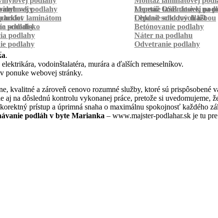
inylovej podlahy
Montáž laminátovej podl
palubovky
vinylovej podlahy
Montáž OSB dosiek na p
Lepenie laminátovej pod
parkiet
schodov laminátom
Lepenie soklových líšt
Obklad schodov dlažbou
a schodisko
ie podlahy
Betónovanie podlahy
cia podlahy
Náter na podlahu
ie podlahy
Odvetranie podlahy
r
ka
.
 elektrikára, vodoinštalatéra, murára a ďalších remeselníkov.
 v ponuke webovej stránky.
e, kvalitné a zároveň cenovo rozumné služby, ktoré sú prispôsobené v
 ale aj na dôslednú kontrolu vykonanej práce, pretože si uvedomujeme,
 korektný prístup a úprimná snaha o maximálnu spokojnosť každého zák
ávanie podláh v byte Marianka
– www.majster-podlahar.sk je tu pre