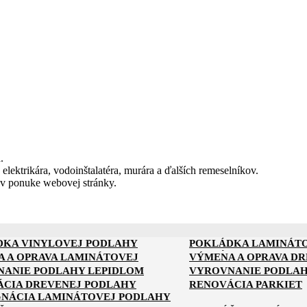
.
 elektrikára, vodoinštalatéra, murára a ďalších remeselníkov.
 v ponuke webovej stránky.
DKA VINYLOVEJ PODLAHY
POKLÁDKA LAMINÁT
DKA KOMPOZITNEJ PODLAHY
POKLÁDKA PODLAHY 
 A OPRAVA LAMINÁTOVEJ
VÝMENA A OPRAVA D
Y
ANIE PODLAHY LEPIDLOM
VYROVNANIE PODLAH
 BETÓNOVEJ PODLAHY
CIA DREVENEJ PODLAHY
RENOVÁCIA PARKIET
NANIE BETÓNOVEJ PODLAHY
VYROVNANIE PODLAH
NÁCIA LAMINÁTOVEJ PODLAHY