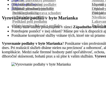
Lepenie
Montáž plávajúcej podlahy
Montáž v
Obklad schodov
Montáž dlážkovice
Lepenie plávajúcej podlahy
Montáž 
Lepenie 
Ďalšie
Montáž prechodových líšt
Lepenie drevenej podlahy
Obklad schodov vinylom
Lepenie 
Obklad 
Protišmyková úprava schodov
Izolácia podlahy
Obklad n
Zateplen
Odhlučnenie podlahy
Nivelizá
Vyrovnávanie podláh v byte Marianka
Podklad pod podlahu
Lakovan
Odstránenie vlhkosti z podlahy
Podlahá
Všetky naše služby poskytujeme v rámci
Západného Slovens
Potrebujete pomôcť v inej oblasti? Máme pre vás k dispozícii aj
Ponúkame komplexné služby vrátane tých, ktoré nie sú priamo
Vyrovnanie podlahy v byte Marianka
? Ponúkame vám profesionáln
dnes. Pri realizácií služieb dbáme nielen na precíznosť a odbornosť,
komplikácie. Medzi naše firemné hodnoty patrí spoľahlivosť, ochota,
dlhoročné skúsenosti, bohatú prax a sú plne k vašim službám.
Vyrovn