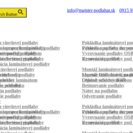
info@majster-podlahar.sk
0915 9
rch Button
 vinylovej podlahy
Pokládka laminátovej po
a kompozitnej podlahy
a oprava laminátovej podlahy
Pokládka podlahy na pa
Výmena a oprava dreven
betónovej podlahy
ie podlahy lepidlom
Vyrovnanie podlahy OS
ie betónovej podlahy
a drevenej podlahy
Vyrovnanie podlahy pod 
Renovácia parkiet
cia laminátovej podlahy
inylovej podlahy
Montáž laminátovej podl
palubovky
vinylovej podlahy
Montáž OSB dosiek na p
Lepenie laminátovej pod
parkiet
schodov laminátom
Lepenie soklových líšt
Obklad schodov dlažbou
a schodisko
ie podlahy
Betónovanie podlahy
cia podlahy
Náter na podlahu
ie podlahy
Odvetranie podlahy
r
 vinylovej podlahy
Pokládka laminátovej po
a kompozitnej podlahy
a oprava laminátovej podlahy
Pokládka podlahy na pa
Výmena a oprava dreven
betónovej podlahy
ie podlahy lepidlom
Vyrovnanie podlahy OS
ie betónovej podlahy
a drevenej podlahy
Vyrovnanie podlahy pod 
Renovácia parkiet
cia laminátovej podlahy