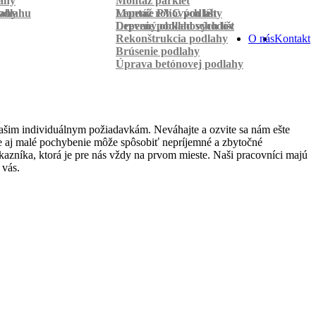
ahy
Montáž parkiet
odlahu
lahy
Montáž rohových líšt
Lepenie PVC podlahy
Lepenie podlahových líšt
Drevený obklad schodov
Rekonštrukcia podlahy
O nás
Kontakt
Brúsenie podlahy
Úprava betónovej podlahy
ašim individuálnym požiadavkám. Neváhajte a ozvite sa nám ešte
 že aj malé pochybenie môže spôsobiť nepríjemné a zbytočné
azníka, ktorá je pre nás vždy na prvom mieste. Naši pracovníci majú
 vás.