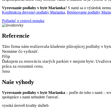
Vyrovnanie podlahy v byte Marianka
? S nami sa o výsledok nemusí
Konštrukcia drevenej podlahy Marianka
,
Betónovanie podlahy Maria
Požiadať o cenovú ponuku
Referencie
Táto firma nám realizovala kladenie plávajúcej podlahy v byt
Nemáme čo vytknúť.
Filip
Ďakujem za renováciu starých parkiet v mojom byte. Uvažoval
práca za rozumnú cenu.
Jana
Naše výhody
Vyrovnanie podlahy v byte Marianka
– poďte do toho s nami – ww
spolupráce s nami nebudete ľutovať.
vysoká úroveň kvality služieb