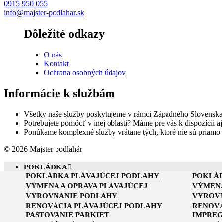
0915 950 055
info@majster-podlahar.sk
Dôležité odkazy
O nás
Kontakt
Ochrana osobných údajov
Informácie k službám
Všetky naše služby poskytujeme v rámci Západného Slovenska
Potrebujete pomôcť v inej oblasti? Máme pre vás k dispozícii aj
Ponúkame komplexné služby vrátane tých, ktoré nie sú priamo
© 2026 Majster podlahár
POKLÁDKA
POKLÁDKA PLÁVAJÚCEJ PODLAHY
POKLÁ
VÝMENA A OPRAVA
POKLÁDKA PVC PODLAHY
POKLÁ
VÝMENA A OPRAVA PLÁVAJÚCEJ
VÝMENA
VYROVNANIE
PODLAHY
PODLAH
VYROVNANIE PODLAHY
VYROVN
RENOVÁCIA
OPRAVA LAMINÁTOVÝCH PARKIET
OPRAVA
POLYSTYRÉNOM
VYLIEVANIE
RENOVÁCIA PLÁVAJÚCEJ PODLAHY
RENOVÁ
SUCHÉ VYROVNANIE PODLAHY
VYROV
PASTOVANIE PARKIET
IMPREG
MONTÁŽ