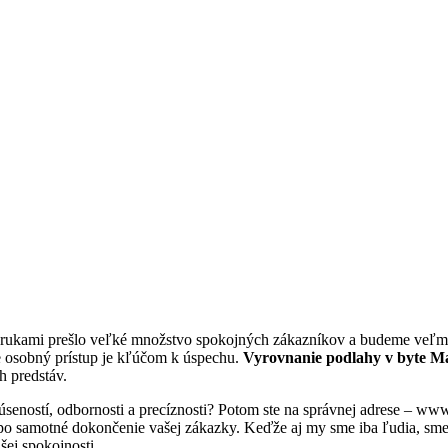
i rukami prešlo veľké množstvo spokojných zákazníkov a budeme veľmi 
e osobný prístup je kľúčom k úspechu.
Vyrovnanie podlahy v byte 
h predstáv.
úseností, odbornosti a precíznosti? Potom ste na správnej adrese – w
 po samotné dokončenie vašej zákazky. Keďže aj my sme iba ľudia, sme tu
šej spokojnosti.