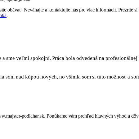
te obávať. Neváhajte a kontaktujte nás pre viac informácií. Prezrite si 
nka
.
e a sme veľmi spokojní. Práca bola odvedená na profesionálnej
a som nad kúpou nových, no všimla som si túto možnosť a som 
w.majster-podlahar.sk. Ponúkame vám prehľad hlavných výhod a dôvod