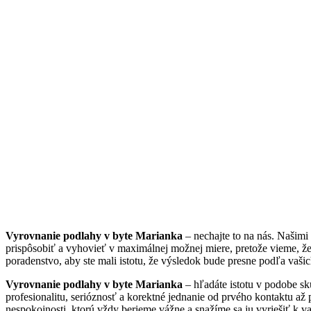
Vyrovnanie podlahy v byte Marianka
– nechajte to na nás. Našim
prispôsobiť a vyhovieť v maximálnej možnej miere, pretože vieme, ž
poradenstvo, aby ste mali istotu, že výsledok bude presne podľa vašic
Vyrovnanie podlahy v byte Marianka
– hľadáte istotu v podobe sk
profesionalitu, serióznosť a korektné jednanie od prvého kontaktu až
nespokojnosti, ktorú vždy berieme vážne a snažíme sa ju vyriešiť k va