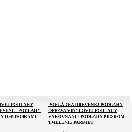
OVEJ PODLAHY
POKLÁDKA DREVENEJ PODLAHY
NA PARKETY
POKLÁDKA PARKIET
REVENEJ PODLAHY
OPRAVA VINYLOVEJ PODLAHY
Y OSB DOSKAMI
VYROVNANIE PODLAHY PIESKOM
TMELENIE PARKIET
Y POD PLÁVAJÚCU