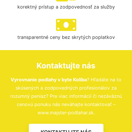
korektný prístup a zodpovednosť za služby
transparentné ceny bez skrytých poplatkov
Kontaktujte nás
Vyrovnanie podlahy v byte Koliba
? Hľadáte na to
skúsených a zodpovedných profesionálov za
rozumný peniaz? Pre viac informácií či nezáväznú
cenovú ponuku nás neváhajte kontaktovať –
www.majster-podlahar.sk.