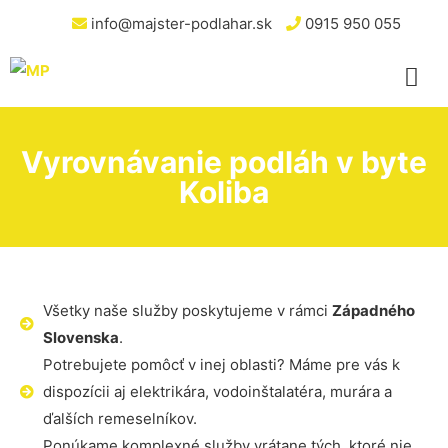
info@majster-podlahar.sk
0915 950 055
Vyrovnávanie podláh v byte
Koliba
Všetky naše služby poskytujeme v rámci
Západného
Slovenska
.
Potrebujete pomôcť v inej oblasti? Máme pre vás k
dispozícii aj elektrikára, vodoinštalatéra, murára a
ďalších remeselníkov.
Ponúkame komplexné služby vrátane tých, ktoré nie