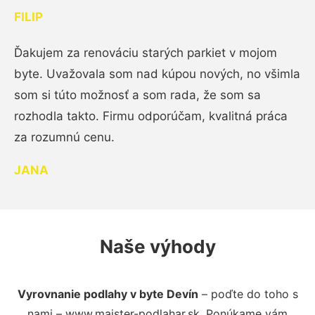
FILIP
Ďakujem za renováciu starých parkiet v mojom
byte. Uvažovala som nad kúpou nových, no všimla
som si túto možnosť a som rada, že som sa
rozhodla takto. Firmu odporúčam, kvalitná práca
za rozumnú cenu.
JANA
Naše výhody
Vyrovnanie podlahy v byte Devín
– poďte do toho s
nami – www.majster-podlahar.sk. Ponúkame vám