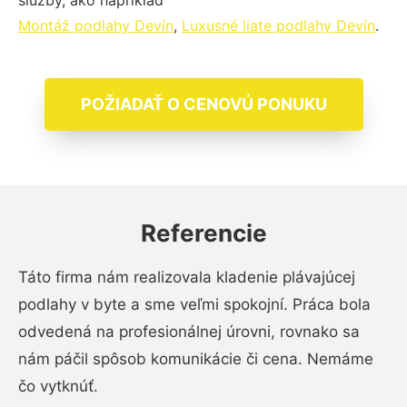
služby, ako napríklad
Montáž podlahy Devín
,
Luxusné liate podlahy Devín
.
POŽIADAŤ O CENOVÚ PONUKU
Referencie
Táto firma nám realizovala kladenie plávajúcej
podlahy v byte a sme veľmi spokojní. Práca bola
odvedená na profesionálnej úrovni, rovnako sa
nám páčil spôsob komunikácie či cena. Nemáme
čo vytknúť.