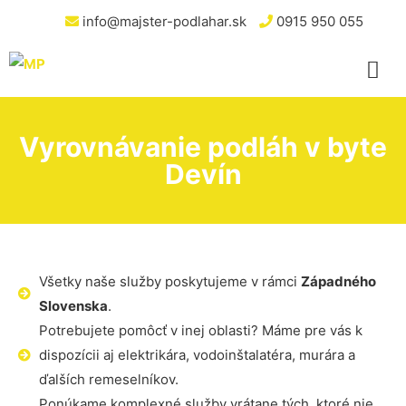
info@majster-podlahar.sk
0915 950 055
Vyrovnávanie podláh v byte
Devín
Všetky naše služby poskytujeme v rámci
Západného
Slovenska
.
Potrebujete pomôcť v inej oblasti? Máme pre vás k
dispozícii aj elektrikára, vodoinštalatéra, murára a
ďalších remeselníkov.
Ponúkame komplexné služby vrátane tých, ktoré nie