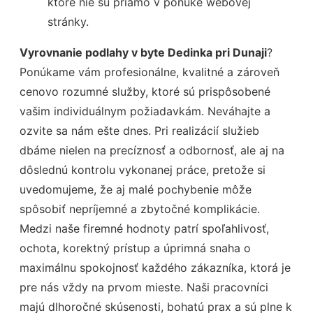
ktoré nie sú priamo v ponuke webovej
stránky.
Vyrovnanie podlahy v byte Dedinka pri Dunaji
?
Ponúkame vám profesionálne, kvalitné a zároveň
cenovo rozumné služby, ktoré sú prispôsobené
vašim individuálnym požiadavkám. Neváhajte a
ozvite sa nám ešte dnes. Pri realizácií služieb
dbáme nielen na precíznosť a odbornosť, ale aj na
dôslednú kontrolu vykonanej práce, pretože si
uvedomujeme, že aj malé pochybenie môže
spôsobiť nepríjemné a zbytočné komplikácie.
Medzi naše firemné hodnoty patrí spoľahlivosť,
ochota, korektný prístup a úprimná snaha o
maximálnu spokojnosť každého zákazníka, ktorá je
pre nás vždy na prvom mieste. Naši pracovníci
majú dlhoročné skúsenosti, bohatú prax a sú plne k