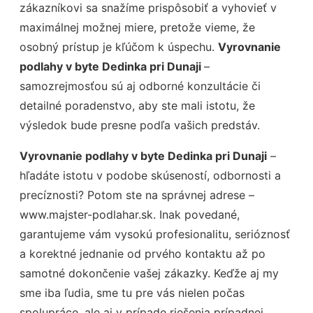
zákazníkovi sa snažíme prispôsobiť a vyhovieť v
maximálnej možnej miere, pretože vieme, že
osobný prístup je kľúčom k úspechu.
Vyrovnanie
podlahy v byte Dedinka pri Dunaji
–
samozrejmosťou sú aj odborné konzultácie či
detailné poradenstvo, aby ste mali istotu, že
výsledok bude presne podľa vašich predstáv.
Vyrovnanie podlahy v byte Dedinka pri Dunaji
–
hľadáte istotu v podobe skúseností, odbornosti a
precíznosti? Potom ste na správnej adrese –
www.majster-podlahar.sk. Inak povedané,
garantujeme vám vysokú profesionalitu, serióznosť
a korektné jednanie od prvého kontaktu až po
samotné dokončenie vašej zákazky. Keďže aj my
sme iba ľudia, sme tu pre vás nielen počas
spolupráce, ale aj v prípade riešenia prípadnej