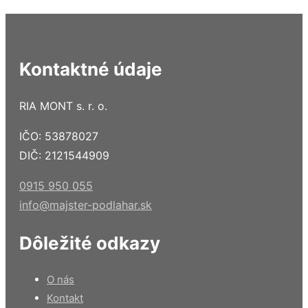
Kontaktné údaje
RIA MONT s. r. o.
IČO: 53878027
DIČ: 2121544909
0915 950 055
info@majster-podlahar.sk
Dôležité odkazy
O nás
Kontakt