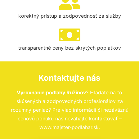
korektný prístup a zodpovednosť za služby
transparentné ceny bez skrytých poplatkov
Kontaktujte nás
Vyrovnanie podlahy Ružinov
? Hľadáte na to
skúsených a zodpovedných profesionálov za
rozumný peniaz? Pre viac informácií či nezáväznú
cenovú ponuku nás neváhajte kontaktovať –
www.majster-podlahar.sk.