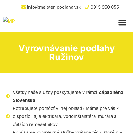
info@majster-podlahar.sk
0915 950 055
Vyrovnávanie podlahy
Ružinov
Všetky naše služby poskytujeme v rámci
Západného
Slovenska
.
Potrebujete pomôcť v inej oblasti? Máme pre vás k
dispozícii aj elektrikára, vodoinštalatéra, murára a
ďalších remeselníkov.
Ponúkame komplexné služby vrátane tých, ktoré nie