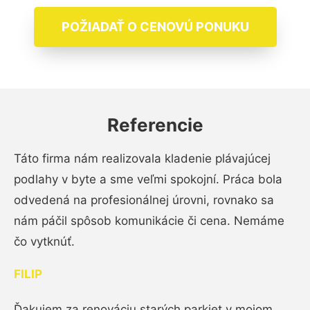
POŽIADAŤ O CENOVÚ PONUKU
Referencie
Táto firma nám realizovala kladenie plávajúcej
podlahy v byte a sme veľmi spokojní. Práca bola
odvedená na profesionálnej úrovni, rovnako sa
nám páčil spôsob komunikácie či cena. Nemáme
čo vytknúť.
FILIP
Ďakujem za renováciu starých parkiet v mojom