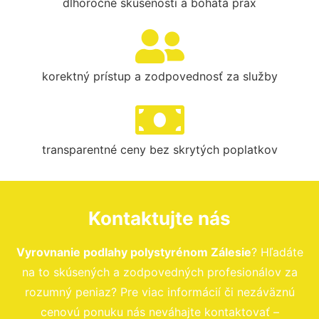
dlhoročné skúsenosti a bohatá prax
korektný prístup a zodpovednosť za služby
transparentné ceny bez skrytých poplatkov
Kontaktujte nás
Vyrovnanie podlahy polystyrénom Zálesie
? Hľadáte
na to skúsených a zodpovedných profesionálov za
rozumný peniaz? Pre viac informácií či nezáväznú
cenovú ponuku nás neváhajte kontaktovať –