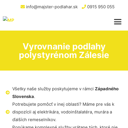
info@majster-podlahar.sk
0915 950 055
Vyrovnanie podlahy
polystyrénom Zálesie
Všetky naše služby poskytujeme v rámci
Západného
Slovenska
.
Potrebujete pomôcť v inej oblasti? Máme pre vás k
dispozícii aj elektrikára, vodoinštalatéra, murára a
ďalších remeselníkov.
Ponúkame komplexné služby vrátane tých, ktoré nie