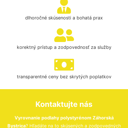
dlhoročné skúsenosti a bohatá prax
korektný prístup a zodpovednosť za služby
transparentné ceny bez skrytých poplatkov
Kontaktujte nás
Vyrovnanie podlahy polystyrénom Záhorská
Bystrica
? Hľadáte na to skúsených a zodpovedných