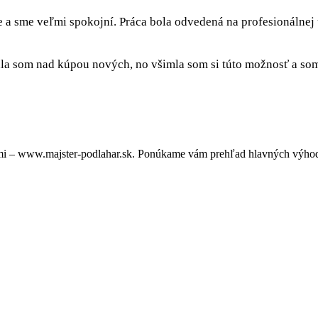
e a sme veľmi spokojní. Práca bola odvedená na profesionálnej
a som nad kúpou nových, no všimla som si túto možnosť a som 
mi – www.majster-podlahar.sk. Ponúkame vám prehľad hlavných výhod 