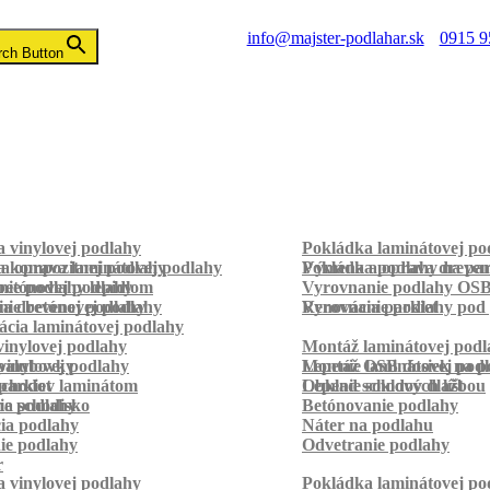
info@majster-podlahar.sk
0915 9
rch Button
 vinylovej podlahy
Pokládka laminátovej po
a kompozitnej podlahy
a oprava laminátovej podlahy
Pokládka podlahy na pa
Výmena a oprava dreven
betónovej podlahy
ie podlahy lepidlom
Vyrovnanie podlahy OS
ie betónovej podlahy
a drevenej podlahy
Vyrovnanie podlahy pod 
Renovácia parkiet
cia laminátovej podlahy
inylovej podlahy
Montáž laminátovej podl
palubovky
vinylovej podlahy
Montáž OSB dosiek na p
Lepenie laminátovej pod
parkiet
schodov laminátom
Lepenie soklových líšt
Obklad schodov dlažbou
a schodisko
ie podlahy
Betónovanie podlahy
cia podlahy
Náter na podlahu
ie podlahy
Odvetranie podlahy
r
 vinylovej podlahy
Pokládka laminátovej po