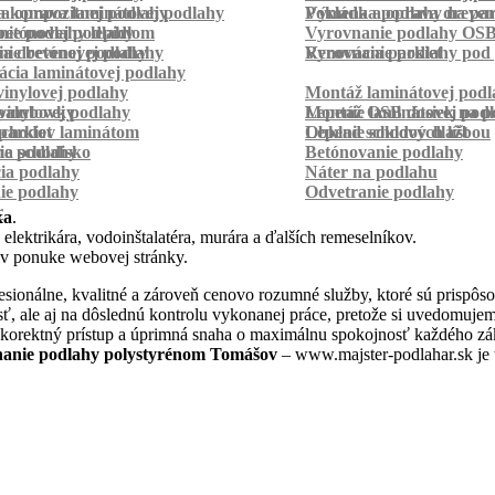
a kompozitnej podlahy
a oprava laminátovej podlahy
Pokládka podlahy na pa
Výmena a oprava dreven
betónovej podlahy
ie podlahy lepidlom
Vyrovnanie podlahy OS
ie betónovej podlahy
a drevenej podlahy
Vyrovnanie podlahy pod 
Renovácia parkiet
cia laminátovej podlahy
inylovej podlahy
Montáž laminátovej podl
palubovky
vinylovej podlahy
Montáž OSB dosiek na p
Lepenie laminátovej pod
parkiet
schodov laminátom
Lepenie soklových líšt
Obklad schodov dlažbou
a schodisko
ie podlahy
Betónovanie podlahy
cia podlahy
Náter na podlahu
ie podlahy
Odvetranie podlahy
r
ka
.
 elektrikára, vodoinštalatéra, murára a ďalších remeselníkov.
 v ponuke webovej stránky.
ionálne, kvalitné a zároveň cenovo rozumné služby, ktoré sú prispôs
nosť, ale aj na dôslednú kontrolu vykonanej práce, pretože si uvedomu
 korektný prístup a úprimná snaha o maximálnu spokojnosť každého zák
anie podlahy polystyrénom Tomášov
– www.majster-podlahar.sk je t