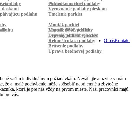
rkety
ej podlahy
Pokládka parkiet
Oprava vinylovej podlahy
B doskami
Vyrovnanie podlahy pieskom
plávajúcu podlahu
Tmelenie parkiet
ahy
Montáž parkiet
odlahu
lahy
Montáž rohových líšt
Lepenie PVC podlahy
Lepenie podlahových líšt
Drevený obklad schodov
Rekonštrukcia podlahy
O nás
Kontakt
Brúsenie podlahy
Úprava betónovej podlahy
obené vašim individuálnym požiadavkám. Neváhajte a ozvite sa nám
jeme, že aj malé pochybenie môže spôsobiť nepríjemné a zbytočné
azníka, ktorá je pre nás vždy na prvom mieste. Naši pracovníci majú
u pre vás.