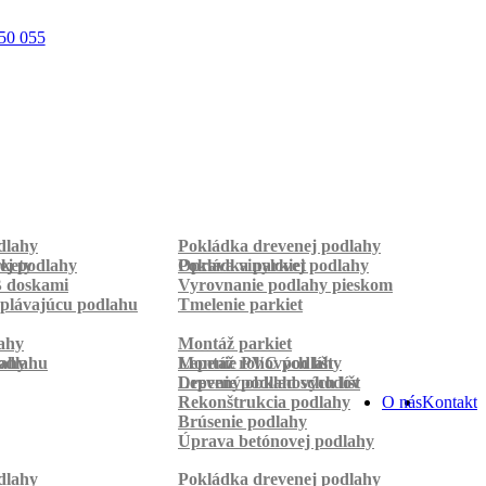
50 055
dlahy
Pokládka drevenej podlahy
rkety
ej podlahy
Pokládka parkiet
Oprava vinylovej podlahy
B doskami
Vyrovnanie podlahy pieskom
plávajúcu podlahu
Tmelenie parkiet
ahy
Montáž parkiet
odlahu
lahy
Montáž rohových líšt
Lepenie PVC podlahy
Lepenie podlahových líšt
Drevený obklad schodov
Rekonštrukcia podlahy
O nás
Kontakt
Brúsenie podlahy
Úprava betónovej podlahy
dlahy
Pokládka drevenej podlahy