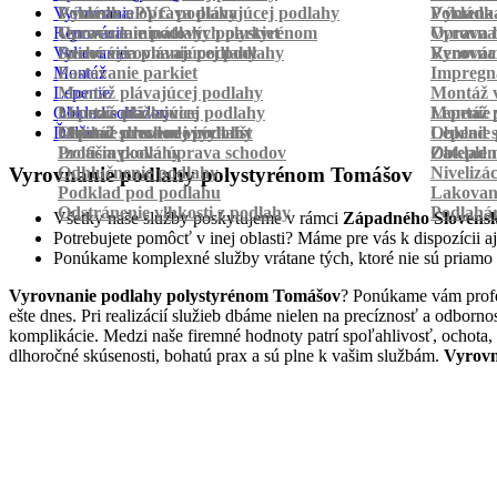
Vyrovnanie
Pokládka PVC podlahy
Výmena a oprava plávajúcej podlahy
Pokládk
Výmena 
Renovácia
Oprava laminátových parkiet
Vyrovnanie podlahy polystyrénom
Oprava 
Vyrovnan
Vylievanie
Suché vyrovnanie podlahy
Renovácia plávajúcej podlahy
Vyrovnan
Renováci
Montáž
Pastovanie parkiet
Impregná
Lepenie
Montáž plávajúcej podlahy
Montáž v
Obklad schodov
Montáž dlážkovice
Lepenie plávajúcej podlahy
Montáž 
Lepenie 
Ďalšie
Montáž prechodových líšt
Lepenie drevenej podlahy
Obklad schodov vinylom
Lepenie 
Obklad 
Protišmyková úprava schodov
Izolácia podlahy
Obklad n
Zateplen
Odhlučnenie podlahy
Nivelizá
Vyrovnanie podlahy polystyrénom Tomášov
Podklad pod podlahu
Lakovan
Odstránenie vlhkosti z podlahy
Podlahá
Všetky naše služby poskytujeme v rámci
Západného Slovens
Potrebujete pomôcť v inej oblasti? Máme pre vás k dispozícii aj
Ponúkame komplexné služby vrátane tých, ktoré nie sú priamo
Vyrovnanie podlahy polystyrénom Tomášov
? Ponúkame vám profes
ešte dnes. Pri realizácií služieb dbáme nielen na precíznosť a odbor
komplikácie. Medzi naše firemné hodnoty patrí spoľahlivosť, ochota,
dlhoročné skúsenosti, bohatú prax a sú plne k vašim službám.
Vyrovn