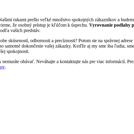
 Našimi rukami prešlo veľké množstvo spokojných zákazníkov a budeme 
vieme, že osobný prístup je kľúčom k úspechu.
Vyrovnanie podlahy 
podľa vašich predstáv.
dobe skúseností, odbornosti a precíznosti? Potom ste na správnej adr
 po samotné dokončenie vašej zákazky. Keďže aj my sme iba ľudia, sme tu
šej spokojnosti.
 nemusíte obávať. Neváhajte a kontaktujte nás pre viac informácií. Prezr
šov
.