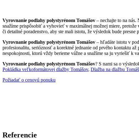
Vyrovnanie podlahy polystyrénom Tomášov
– nechajte to na nás.
snažíme prispôsobiť a vyhovieť v maximálnej možnej miere, pretože 
či detailné poradenstvo, aby ste mali istotu, že výsledok bude presne 
Vyrovnanie podlahy polystyrénom Tomášov
– hľadáte istotu v po
profesionalitu, serióznosť a korektné jednanie od prvého kontaktu až
nespokojnosti, ktorú vždy berieme vážne a snažíme sa ju vyriešiť k va
Vyrovnanie podlahy polystyrénom Tomášov
? S nami sa o výsledok
Pokládka veľkoformátovej dlažby Tomášov
,
Dlažba na dlažbu Tomá
Požiadať o cenovú ponuku
Referencie