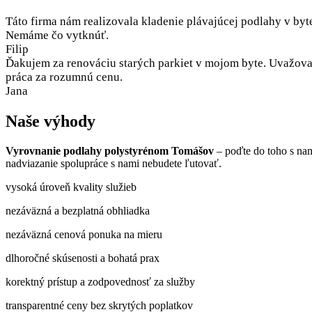
Táto firma nám realizovala kladenie plávajúcej podlahy v byt
Nemáme čo vytknúť.
Filip
Ďakujem za renováciu starých parkiet v mojom byte. Uvažoval
práca za rozumnú cenu.
Jana
Naše výhody
Vyrovnanie podlahy polystyrénom Tomášov
– poďte do toho s na
nadviazanie spolupráce s nami nebudete ľutovať.
vysoká úroveň kvality služieb
nezáväzná a bezplatná obhliadka
nezáväzná cenová ponuka na mieru
dlhoročné skúsenosti a bohatá prax
korektný prístup a zodpovednosť za služby
transparentné ceny bez skrytých poplatkov