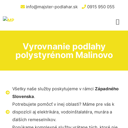
info@majster-podlahar.sk
0915 950 055
Vyrovnanie podlahy
polystyrénom Malinovo
Všetky naše služby poskytujeme v rámci
Západného
Slovenska
.
Potrebujete pomôcť v inej oblasti? Máme pre vás k
dispozícii aj elektrikára, vodoinštalatéra, murára a
ďalších remeselníkov.
Ponúkame komplexné služby vrátane tých, ktoré nie