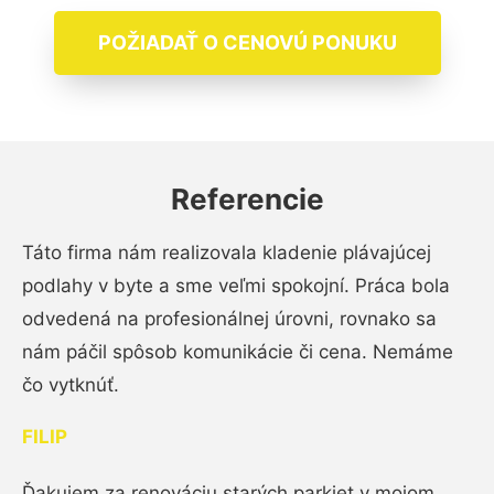
POŽIADAŤ O CENOVÚ PONUKU
Referencie
Táto firma nám realizovala kladenie plávajúcej
podlahy v byte a sme veľmi spokojní. Práca bola
odvedená na profesionálnej úrovni, rovnako sa
nám páčil spôsob komunikácie či cena. Nemáme
čo vytknúť.
FILIP
Ďakujem za renováciu starých parkiet v mojom