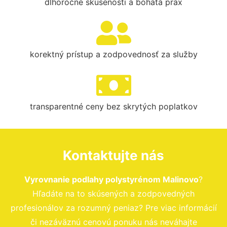
dlhoročné skúsenosti a bohatá prax
korektný prístup a zodpovednosť za služby
transparentné ceny bez skrytých poplatkov
Kontaktujte nás
Vyrovnanie podlahy polystyrénom Malinovo
?
Hľadáte na to skúsených a zodpovedných
profesionálov za rozumný peniaz? Pre viac informácií
či nezáväznú cenovú ponuku nás neváhajte