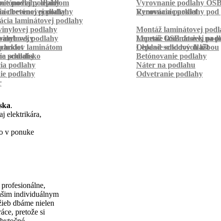
betónovej podlahy
ie podlahy lepidlom
Vyrovnanie podlahy OS
ie betónovej podlahy
a drevenej podlahy
Vyrovnanie podlahy pod 
Renovácia parkiet
cia laminátovej podlahy
inylovej podlahy
Montáž laminátovej podl
palubovky
vinylovej podlahy
Montáž OSB dosiek na p
Lepenie laminátovej pod
parkiet
schodov laminátom
Lepenie soklových líšt
Obklad schodov dlažbou
a schodisko
ie podlahy
Betónovanie podlahy
cia podlahy
Náter na podlahu
ie podlahy
Odvetranie podlahy
r
ska
.
j elektrikára,
mo v ponuke
profesionálne,
ašim individuálnym
užieb dbáme nielen
áce, pretože si
zbytočné