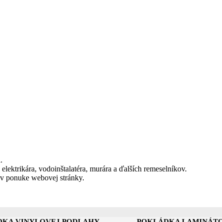
.
 elektrikára, vodoinštalatéra, murára a ďalších remeselníkov.
 v ponuke webovej stránky.
DKA VINYLOVEJ PODLAHY
POKLÁDKA LAMINÁT