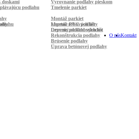
B doskami
Vyrovnanie podlahy pieskom
plávajúcu podlahu
Tmelenie parkiet
ahy
Montáž parkiet
odlahu
lahy
Montáž rohových líšt
Lepenie PVC podlahy
Lepenie podlahových líšt
Drevený obklad schodov
Rekonštrukcia podlahy
O nás
Kontakt
Brúsenie podlahy
Úprava betónovej podlahy