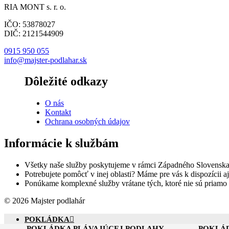
RIA MONT s. r. o.
IČO: 53878027
DIČ: 2121544909
0915 950 055
info@majster-podlahar.sk
Dôležité odkazy
O nás
Kontakt
Ochrana osobných údajov
Informácie k službám
Všetky naše služby poskytujeme v rámci Západného Slovenska
Potrebujete pomôcť v inej oblasti? Máme pre vás k dispozícii aj
Ponúkame komplexné služby vrátane tých, ktoré nie sú priamo
© 2026 Majster podlahár
POKLÁDKA
POKLÁDKA PLÁVAJÚCEJ PODLAHY
POKLÁ