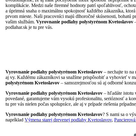
komplikácie. Medzi naše firemné hodnoty patrí spoľahlivosť, ochota
a úprimná snaha o maximálnu spokojnosť každého zákazníka, ktorá 
prvom mieste. Naši pracovníci majú dlhoročné skúsenosti, bohatú pr
vašim službám.
Vyrovnanie podlahy polystyrénom Kvetoslavov
–
podlahar.sk je tu pre vás.
Vyrovnanie podlahy polystyrénom Kvetoslavov
– nechajte to na
aj vy. Každému zákazníkovi sa snažíme prispôsobiť a vyhovieť v m
polystyrénom Kvetoslavov
– samozrejmosťou sú aj odborné konzult
Vyrovnanie podlahy polystyrénom Kvetoslavov
– hľadáte istotu 
povedané, garantujeme vám vysokú profesionalitu, serióznosť a ko
tu pre vás nielen počas spolupráce, ale aj v prípade riešenia prípadn
Vyrovnanie podlahy polystyrénom Kvetoslavov
? S nami sa o výs
napríklad
Výmena starej drevenej podlahy Kvetoslavov
,
Pancierová