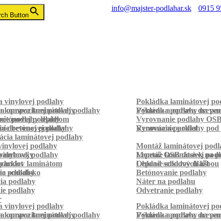
info@majster-podlahar.sk
0915 9
rch Button
 vinylovej podlahy
Pokládka laminátovej po
a kompozitnej podlahy
a oprava laminátovej podlahy
Pokládka podlahy na pa
Výmena a oprava dreven
betónovej podlahy
ie podlahy lepidlom
Vyrovnanie podlahy OS
ie betónovej podlahy
a drevenej podlahy
Vyrovnanie podlahy pod 
Renovácia parkiet
cia laminátovej podlahy
inylovej podlahy
Montáž laminátovej podl
palubovky
vinylovej podlahy
Montáž OSB dosiek na p
Lepenie laminátovej pod
parkiet
schodov laminátom
Lepenie soklových líšt
Obklad schodov dlažbou
a schodisko
ie podlahy
Betónovanie podlahy
cia podlahy
Náter na podlahu
ie podlahy
Odvetranie podlahy
r
 vinylovej podlahy
Pokládka laminátovej po
a kompozitnej podlahy
a oprava laminátovej podlahy
Pokládka podlahy na pa
Výmena a oprava dreven