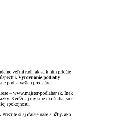
deme veľmi radi, ak sa k nim pridáte
k úspechu.
Vyrovnanie podlahy
sne podľa vašich predstáv.
adrese – www.majster-podlahar.sk. Inak
kazky. Keďže aj my sme iba ľudia, sme
šej spokojnosti.
Prezrite si aj ďalšie naše služby, ako