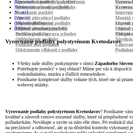
Renovácia
Oprava laminátových parkiet
Vyrovnanie podlahy polystyrénom
Oprava 
Vyrovnan
Vylievanie
Suché vyrovnanie podlahy
Renovácia plávajúcej podlahy
Vyrovnan
Renováci
Montáž
Pastovanie parkiet
Impregná
Lepenie
Montáž plávajúcej podlahy
Montáž v
Obklad schodov
Montáž dlážkovice
Lepenie plávajúcej podlahy
Montáž 
Lepenie 
Ďalšie
Montáž prechodových líšt
Lepenie drevenej podlahy
Obklad schodov vinylom
Lepenie 
Obklad 
Protišmyková úprava schodov
Izolácia podlahy
Obklad n
Zateplen
Odhlučnenie podlahy
Nivelizá
Vyrovnanie podlahy polystyrénom Kvetoslavov
Podklad pod podlahu
Lakovan
Odstránenie vlhkosti z podlahy
Podlahá
Všetky naše služby poskytujeme v rámci
Západného Sloven
Potrebujete pomôcť v inej oblasti? Máme pre vás k dispozícii a
vodoinštalatéra, murára a ďalších remeselníkov.
Ponúkame komplexné služby vrátane tých, ktoré nie sú pria
webovej stránky.
Vyrovnanie podlahy polystyrénom Kvetoslavov
? Ponúkame vám 
kvalitné a zároveň cenovo rozumné služby, ktoré sú prispôsobené v
požiadavkám. Neváhajte a ozvite sa nám ešte dnes. Pri realizácií sl
na precíznosť a odbornosť, ale aj na dôslednú kontrolu vykonanej pr
uvedomujeme, že aj malé pochybenie môže spôsobiť nepríjemné a 