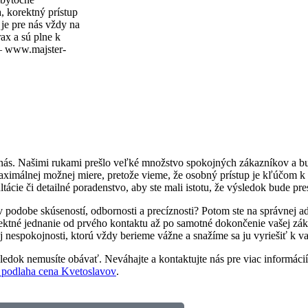
, korektný prístup
je pre nás vždy na
ax a sú plne k
 www.majster-
 nás. Našimi rukami prešlo veľké množstvo spokojných zákazníkov a bu
aximálnej možnej miere, pretože vieme, že osobný prístup je kľúčom 
ácie či detailné poradenstvo, aby ste mali istotu, že výsledok bude pre
v podobe skúseností, odbornosti a precíznosti? Potom ste na správnej 
rektné jednanie od prvého kontaktu až po samotné dokončenie vašej zá
ej nespokojnosti, ktorú vždy berieme vážne a snažíme sa ju vyriešiť k va
ledok nemusíte obávať. Neváhajte a kontaktujte nás pre viac informácií. 
 podlaha cena Kvetoslavov
.