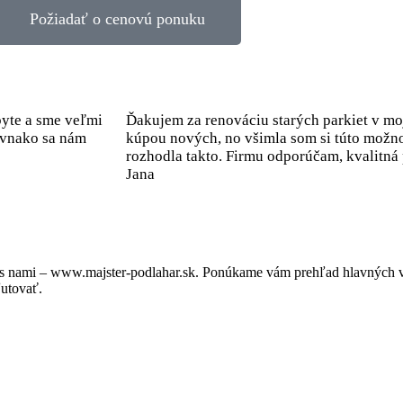
Požiadať o cenovú ponuku
byte a sme veľmi
Ďakujem za renováciu starých parkiet v m
rovnako sa nám
kúpou nových, no všimla som si túto možno
rozhodla takto. Firmu odporúčam, kvalitná
Jana
s nami – www.majster-podlahar.sk. Ponúkame vám prehľad hlavných vý
ľutovať.