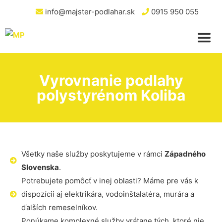
info@majster-podlahar.sk
0915 950 055
Vyrovnanie podlahy
polystyrénom Koliba
Všetky naše služby poskytujeme v rámci
Západného
Slovenska
.
Potrebujete pomôcť v inej oblasti? Máme pre vás k
dispozícii aj elektrikára, vodoinštalatéra, murára a
ďalších remeselníkov.
Ponúkame komplexné služby vrátane tých, ktoré nie