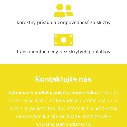
korektný prístup a zodpovednosť za služby
transparentné ceny bez skrytých poplatkov
Kontaktujte nás
Vyrovnanie podlahy polystyrénom Koliba
? Hľadáte
na to skúsených a zodpovedných profesionálov za
rozumný peniaz? Pre viac informácií či nezáväznú
cenovú ponuku nás neváhajte kontaktovať –
www.majster-podlahar.sk.