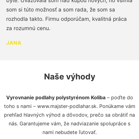
byte. Uvažovala som nad kúpou nových, no všimla
som si túto možnosť a som rada, že som sa
rozhodla takto. Firmu odporúčam, kvalitná práca
za rozumnú cenu.
JANA
Naše výhody
Vyrovnanie podlahy polystyrénom Koliba
– poďte do
toho s nami – www.majster-podlahar.sk. Ponúkame vám
prehľad hlavných výhod a dôvodov, prečo sa obrátiť na
nás. Garantujeme vám, že nadviazanie spolupráce s
nami nebudete ľutovať.