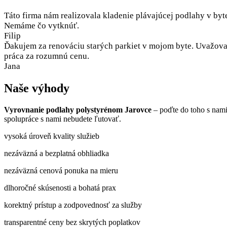
Táto firma nám realizovala kladenie plávajúcej podlahy v byt
Nemáme čo vytknúť.
Filip
Ďakujem za renováciu starých parkiet v mojom byte. Uvažoval
práca za rozumnú cenu.
Jana
Naše výhody
Vyrovnanie podlahy polystyrénom Jarovce
– poďte do toho s nami
spolupráce s nami nebudete ľutovať.
vysoká úroveň kvality služieb
nezáväzná a bezplatná obhliadka
nezáväzná cenová ponuka na mieru
dlhoročné skúsenosti a bohatá prax
korektný prístup a zodpovednosť za služby
transparentné ceny bez skrytých poplatkov