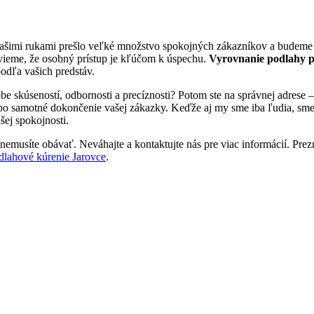
Našimi rukami prešlo veľké množstvo spokojných zákazníkov a budeme v
vieme, že osobný prístup je kľúčom k úspechu.
Vyrovnanie podlahy 
podľa vašich predstáv.
obe skúseností, odbornosti a precíznosti? Potom ste na správnej adres
 po samotné dokončenie vašej zákazky. Keďže aj my sme iba ľudia, sme tu
šej spokojnosti.
nemusíte obávať. Neváhajte a kontaktujte nás pre viac informácií. Prezri
dlahové kúrenie Jarovce
.