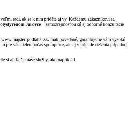
eľmi radi, ak sa k nim pridáte aj vy. Každému zákazníkovi sa
polystyrénom Jarovce
– samozrejmosťou sú aj odborné konzultácie
e – www.majster-podlahar.sk. Inak povedané, garantujeme vám vysokú
 pre vás nielen počas spolupráce, ale aj v prípade riešenia prípadnej
te si aj ďalšie naše služby, ako napríklad