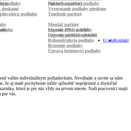
rkety
ej podlahy
Pokládka parkiet
Oprava vinylovej podlahy
B doskami
Vyrovnanie podlahy pieskom
plávajúcu podlahu
Tmelenie parkiet
ahy
Montáž parkiet
odlahu
lahy
Montáž rohových líšt
Lepenie PVC podlahy
Lepenie podlahových líšt
Drevený obklad schodov
Rekonštrukcia podlahy
O nás
Kontakt
Brúsenie podlahy
Úprava betónovej podlahy
bené vašim individuálnym požiadavkám. Neváhajte a ozvite sa nám
jeme, že aj malé pochybenie môže spôsobiť nepríjemné a zbytočné
azníka, ktorá je pre nás vždy na prvom mieste. Naši pracovníci majú
 pre vás.