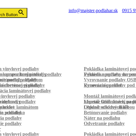
info@majster-podlahar.sk
0915 9
rch Button
 vinylovej podlahy
Pokládka laminátovej po
a kompozitnej podlahy
a oprava laminátovej podlahy
Pokládka podlahy na pa
Výmena a oprava dreven
betónovej podlahy
ie podlahy lepidlom
Vyrovnanie podlahy OS
ie betónovej podlahy
a drevenej podlahy
Vyrovnanie podlahy pod 
Renovácia parkiet
cia laminátovej podlahy
inylovej podlahy
Montáž laminátovej podl
palubovky
vinylovej podlahy
Montáž OSB dosiek na p
Lepenie laminátovej pod
parkiet
schodov laminátom
Lepenie soklových líšt
Obklad schodov dlažbou
a schodisko
ie podlahy
Betónovanie podlahy
cia podlahy
Náter na podlahu
ie podlahy
Odvetranie podlahy
r
 vinylovej podlahy
Pokládka laminátovej po