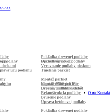
50 055
dlahy
Pokládka drevenej podlahy
rkety
ej podlahy
Pokládka parkiet
Oprava vinylovej podlahy
B doskami
Vyrovnanie podlahy pieskom
plávajúcu podlahu
Tmelenie parkiet
ahy
Montáž parkiet
odlahu
lahy
Montáž rohových líšt
Lepenie PVC podlahy
Lepenie podlahových líšt
Drevený obklad schodov
Rekonštrukcia podlahy
O nás
Kontakt
Brúsenie podlahy
Úprava betónovej podlahy
dlahy
Pokládka drevenej podlahy