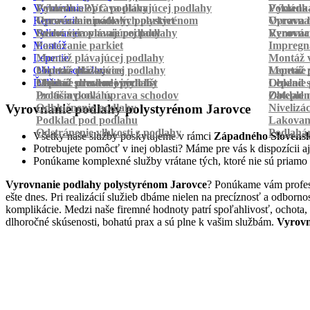
Vyrovnanie
Pokládka PVC podlahy
Výmena a oprava plávajúcej podlahy
Pokládk
Výmena 
Renovácia
Oprava laminátových parkiet
Vyrovnanie podlahy polystyrénom
Oprava 
Vyrovnan
Vylievanie
Suché vyrovnanie podlahy
Renovácia plávajúcej podlahy
Vyrovnan
Renováci
Montáž
Pastovanie parkiet
Impregná
Lepenie
Montáž plávajúcej podlahy
Montáž v
Obklad schodov
Montáž dlážkovice
Lepenie plávajúcej podlahy
Montáž 
Lepenie 
Ďalšie
Montáž prechodových líšt
Lepenie drevenej podlahy
Obklad schodov vinylom
Lepenie 
Obklad 
Protišmyková úprava schodov
Izolácia podlahy
Obklad n
Zateplen
Odhlučnenie podlahy
Nivelizá
Vyrovnanie podlahy polystyrénom Jarovce
Podklad pod podlahu
Lakovan
Odstránenie vlhkosti z podlahy
Podlahá
Všetky naše služby poskytujeme v rámci
Západného Slovens
Potrebujete pomôcť v inej oblasti? Máme pre vás k dispozícii aj
Ponúkame komplexné služby vrátane tých, ktoré nie sú priamo
Vyrovnanie podlahy polystyrénom Jarovce
? Ponúkame vám profesi
ešte dnes. Pri realizácií služieb dbáme nielen na precíznosť a odbor
komplikácie. Medzi naše firemné hodnoty patrí spoľahlivosť, ochota,
dlhoročné skúsenosti, bohatú prax a sú plne k vašim službám.
Vyrovn