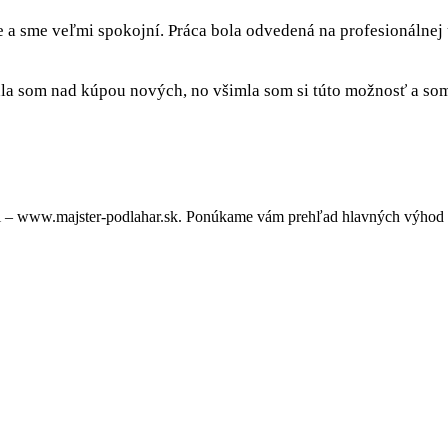
e a sme veľmi spokojní. Práca bola odvedená na profesionálnej
a som nad kúpou nových, no všimla som si túto možnosť a som 
 – www.majster-podlahar.sk. Ponúkame vám prehľad hlavných výhod a 