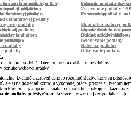
a kompozitnej podlahy
a oprava laminátovej podlahy
Pokládka podlahy na pa
Výmena a oprava dreven
betónovej podlahy
ie podlahy lepidlom
Vyrovnanie podlahy OS
ie betónovej podlahy
a drevenej podlahy
Vyrovnanie podlahy pod 
Renovácia parkiet
cia laminátovej podlahy
inylovej podlahy
Montáž laminátovej podl
palubovky
vinylovej podlahy
Montáž OSB dosiek na p
Lepenie laminátovej pod
parkiet
schodov laminátom
Lepenie soklových líšt
Obklad schodov dlažbou
a schodisko
ie podlahy
Betónovanie podlahy
cia podlahy
Náter na podlahu
ie podlahy
Odvetranie podlahy
r
ka
.
 elektrikára, vodoinštalatéra, murára a ďalších remeselníkov.
 v ponuke webovej stránky.
onálne, kvalitné a zároveň cenovo rozumné služby, ktoré sú prispôso
nosť, ale aj na dôslednú kontrolu vykonanej práce, pretože si uvedomu
 korektný prístup a úprimná snaha o maximálnu spokojnosť každého zák
anie podlahy polystyrénom Jarovce
– www.majster-podlahar.sk je tu