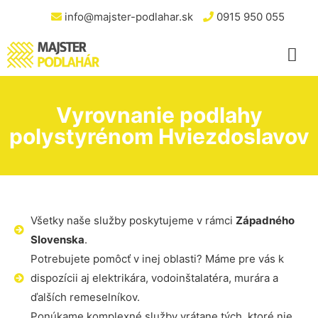
info@majster-podlahar.sk
0915 950 055
Vyrovnanie podlahy
polystyrénom Hviezdoslavov
Všetky naše služby poskytujeme v rámci
Západného
Slovenska
.
Potrebujete pomôcť v inej oblasti? Máme pre vás k
dispozícii aj elektrikára, vodoinštalatéra, murára a
ďalších remeselníkov.
Ponúkame komplexné služby vrátane tých, ktoré nie