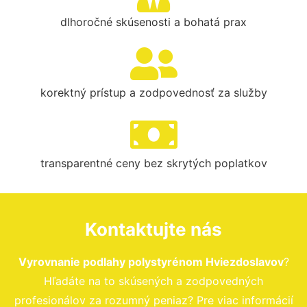
dlhoročné skúsenosti a bohatá prax
korektný prístup a zodpovednosť za služby
transparentné ceny bez skrytých poplatkov
Kontaktujte nás
Vyrovnanie podlahy polystyrénom Hviezdoslavov
?
Hľadáte na to skúsených a zodpovedných
profesionálov za rozumný peniaz? Pre viac informácií