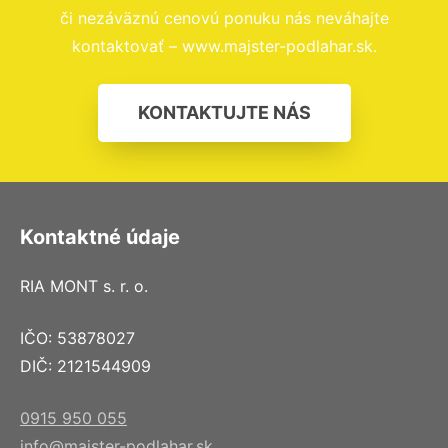
či nezáväznú cenovú ponuku nás neváhajte
kontaktovať – www.majster-podlahar.sk.
KONTAKTUJTE NÁS
Kontaktné údaje
RIA MONT s. r. o.
IČO: 53878027
DIČ: 2121544909
0915 950 055
info@majster-podlahar.sk