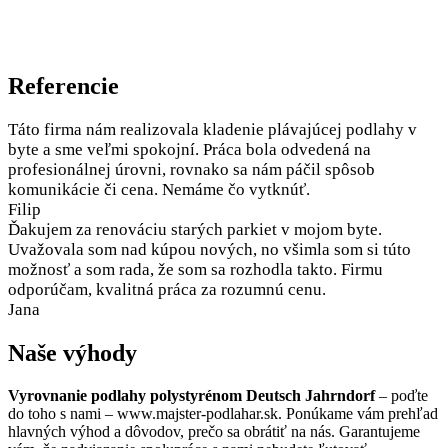
Referencie
Táto firma nám realizovala kladenie plávajúcej podlahy v
byte a sme veľmi spokojní. Práca bola odvedená na
profesionálnej úrovni, rovnako sa nám páčil spôsob
komunikácie či cena. Nemáme čo vytknúť.
Filip
Ďakujem za renováciu starých parkiet v mojom byte.
Uvažovala som nad kúpou nových, no všimla som si túto
možnosť a som rada, že som sa rozhodla takto. Firmu
odporúčam, kvalitná práca za rozumnú cenu.
Jana
Naše výhody
Vyrovnanie podlahy polystyrénom Deutsch Jahrndorf
– poďte
do toho s nami – www.majster-podlahar.sk. Ponúkame vám prehľad
hlavných výhod a dôvodov, prečo sa obrátiť na nás. Garantujeme