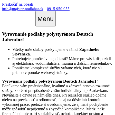
Preskočiť na obsah
info@majster-podlahar.sk
0915 950 055
Menu
Vyrovnanie podlahy polystyrénom Deutsch
Jahrndorf
Všetky naše služby poskytujeme v rámci
Západného
Slovenska
.
Potrebujete pomôcť v inej oblasti? Máme pre vás k dispozícii
aj elektrikára, vodoinštalatéra, murára a ďalších remeselníkov.
Ponúkame komplexné služby vrátane tých, ktoré nie sú
priamo v ponuke webovej stránky.
Vyrovnanie podlahy polystyrénom Deutsch Jahrndorf
?
Ponúkame vám profesionálne, kvalitné a zároveň cenovo rozumné
služby, ktoré sú prispôsobené vašim individuálnym požiadavkám.
Neváhajte a ozvite sa nám ešte dnes. Pri realizácií služieb dbáme
nielen na precíznosť a odbornosť, ale aj na dôslednú kontrolu
vykonanej práce, pretože si uvedomujeme, že aj malé pochybenie
môže spôsobiť nepríjemné a zbytočné komplikácie. Medzi naše
firemné hodnoty patrí spoľahlivosť, ochota, korektný prístup a