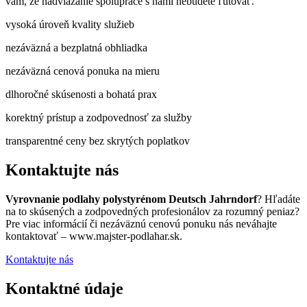
vám, že nadviazanie spolupráce s nami nebudete ľutovať.
vysoká úroveň kvality služieb
nezáväzná a bezplatná obhliadka
nezáväzná cenová ponuka na mieru
dlhoročné skúsenosti a bohatá prax
korektný prístup a zodpovednosť za služby
transparentné ceny bez skrytých poplatkov
Kontaktujte nás
Vyrovnanie podlahy polystyrénom Deutsch Jahrndorf
? Hľadáte
na to skúsených a zodpovedných profesionálov za rozumný peniaz?
Pre viac informácií či nezáväznú cenovú ponuku nás neváhajte
kontaktovať – www.majster-podlahar.sk.
Kontaktujte nás
Kontaktné údaje