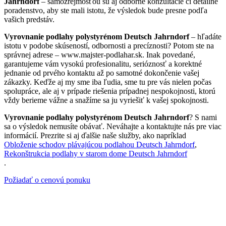
Jahrndorf
– samozrejmosťou sú aj odborné konzultácie či detailné
poradenstvo, aby ste mali istotu, že výsledok bude presne podľa
vašich predstáv.
Vyrovnanie podlahy polystyrénom Deutsch Jahrndorf
– hľadáte
istotu v podobe skúseností, odbornosti a precíznosti? Potom ste na
správnej adrese – www.majster-podlahar.sk. Inak povedané,
garantujeme vám vysokú profesionalitu, serióznosť a korektné
jednanie od prvého kontaktu až po samotné dokončenie vašej
zákazky. Keďže aj my sme iba ľudia, sme tu pre vás nielen počas
spolupráce, ale aj v prípade riešenia prípadnej nespokojnosti, ktorú
vždy berieme vážne a snažíme sa ju vyriešiť k vašej spokojnosti.
Vyrovnanie podlahy polystyrénom Deutsch Jahrndorf
? S nami
sa o výsledok nemusíte obávať. Neváhajte a kontaktujte nás pre viac
informácií. Prezrite si aj ďalšie naše služby, ako napríklad
Obloženie schodov plávajúcou podlahou Deutsch Jahrndorf
,
Rekonštrukcia podlahy v starom dome Deutsch Jahrndorf
.
Požiadať o cenovú ponuku