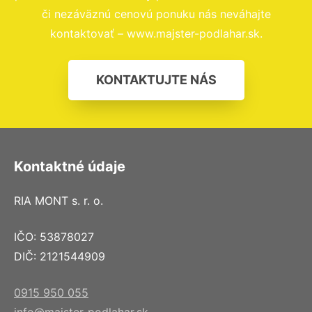
či nezáväznú cenovú ponuku nás neváhajte
kontaktovať – www.majster-podlahar.sk.
KONTAKTUJTE NÁS
Kontaktné údaje
RIA MONT s. r. o.
IČO: 53878027
DIČ: 2121544909
0915 950 055
info@majster-podlahar.sk