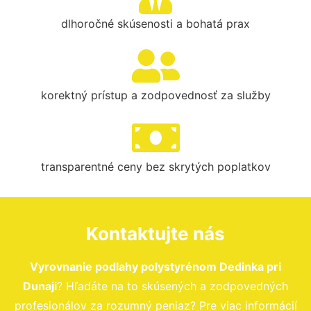
dlhoročné skúsenosti a bohatá prax
korektný prístup a zodpovednosť za služby
transparentné ceny bez skrytých poplatkov
Kontaktujte nás
Vyrovnanie podlahy polystyrénom Dedinka pri
Dunaji
? Hľadáte na to skúsených a zodpovedných
profesionálov za rozumný peniaz? Pre viac informácií