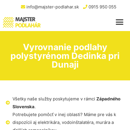
info@majster-podlahar.sk
0915 950 055
Vyrovnanie podlahy
polystyrénom Dedinka pri
Dunaji
Všetky naše služby poskytujeme v rámci
Západného
Slovenska
.
Potrebujete pomôcť v inej oblasti? Máme pre vás k
dispozícii aj elektrikára, vodoinštalatéra, murára a