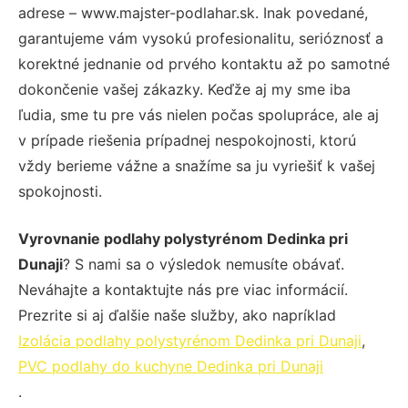
adrese – www.majster-podlahar.sk. Inak povedané,
garantujeme vám vysokú profesionalitu, serióznosť a
korektné jednanie od prvého kontaktu až po samotné
dokončenie vašej zákazky. Keďže aj my sme iba
ľudia, sme tu pre vás nielen počas spolupráce, ale aj
v prípade riešenia prípadnej nespokojnosti, ktorú
vždy berieme vážne a snažíme sa ju vyriešiť k vašej
spokojnosti.
Vyrovnanie podlahy polystyrénom Dedinka pri
Dunaji
? S nami sa o výsledok nemusíte obávať.
Neváhajte a kontaktujte nás pre viac informácií.
Prezrite si aj ďalšie naše služby, ako napríklad
Izolácia podlahy polystyrénom Dedinka pri Dunaji
,
PVC podlahy do kuchyne Dedinka pri Dunaji
.