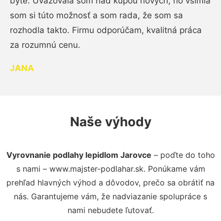
byte. Uvažovala som nad kúpou nových, no všimla
som si túto možnosť a som rada, že som sa
rozhodla takto. Firmu odporúčam, kvalitná práca
za rozumnú cenu.
JANA
Naše výhody
Vyrovnanie podlahy lepidlom Jarovce
– poďte do toho
s nami – www.majster-podlahar.sk. Ponúkame vám
prehľad hlavných výhod a dôvodov, prečo sa obrátiť na
nás. Garantujeme vám, že nadviazanie spolupráce s
nami nebudete ľutovať.