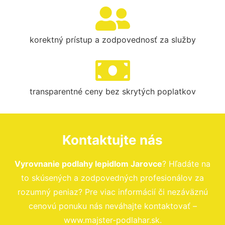
korektný prístup a zodpovednosť za služby
transparentné ceny bez skrytých poplatkov
Kontaktujte nás
Vyrovnanie podlahy lepidlom Jarovce
? Hľadáte na
to skúsených a zodpovedných profesionálov za
rozumný peniaz? Pre viac informácií či nezáväznú
cenovú ponuku nás neváhajte kontaktovať –
www.majster-podlahar.sk.