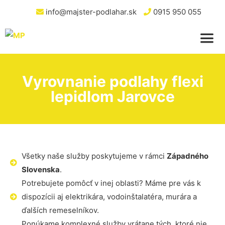
info@majster-podlahar.sk
0915 950 055
Vyrovnanie podlahy flexi
lepidlom Jarovce
Všetky naše služby poskytujeme v rámci
Západného
Slovenska
.
Potrebujete pomôcť v inej oblasti? Máme pre vás k
dispozícii aj elektrikára, vodoinštalatéra, murára a
ďalších remeselníkov.
Ponúkame komplexné služby vrátane tých, ktoré nie