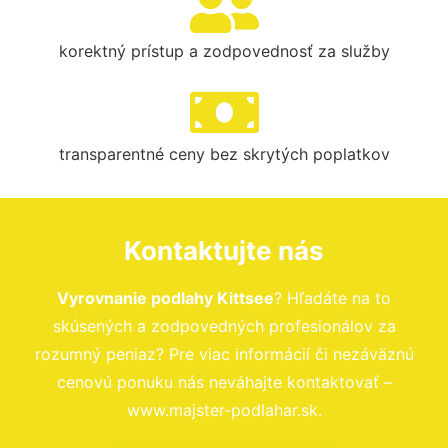
korektný prístup a zodpovednosť za služby
transparentné ceny bez skrytých poplatkov
Kontaktujte nás
Vyrovnanie podlahy Kittsee
? Hľadáte na to
skúsených a zodpovedných profesionálov za
rozumný peniaz? Pre viac informácií či nezáväznú
cenovú ponuku nás neváhajte kontaktovať –
www.majster-podlahar.sk.