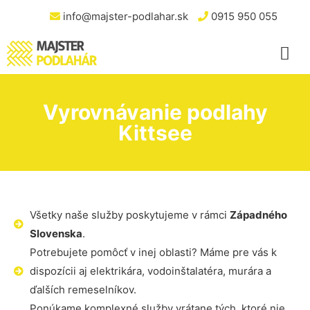
info@majster-podlahar.sk
0915 950 055
Vyrovnávanie podlahy
Kittsee
Všetky naše služby poskytujeme v rámci
Západného
Slovenska
.
Potrebujete pomôcť v inej oblasti? Máme pre vás k
dispozícii aj elektrikára, vodoinštalatéra, murára a
ďalších remeselníkov.
Ponúkame komplexné služby vrátane tých, ktoré nie