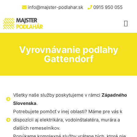
info@majster-podlahar.sk
0915 950 055
Vyrovnávanie podlahy
Gattendorf
Všetky naše služby poskytujeme v rámci
Západného
Slovenska
.
Potrebujete pomôcť v inej oblasti? Máme pre vás k
dispozícii aj elektrikára, vodoinštalatéra, murára a
ďalších remeselníkov.
Ponúkame komplexné služby vrátane tých, ktoré nie