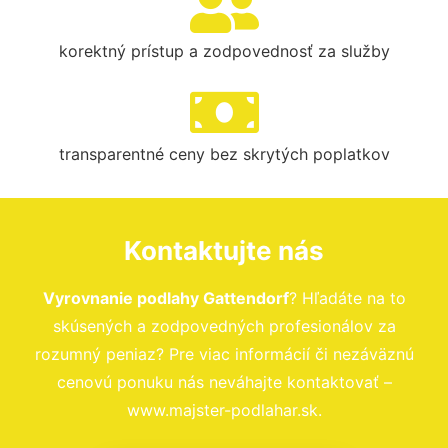
korektný prístup a zodpovednosť za služby
transparentné ceny bez skrytých poplatkov
Kontaktujte nás
Vyrovnanie podlahy Gattendorf
? Hľadáte na to
skúsených a zodpovedných profesionálov za
rozumný peniaz? Pre viac informácií či nezáväznú
cenovú ponuku nás neváhajte kontaktovať –
www.majster-podlahar.sk.